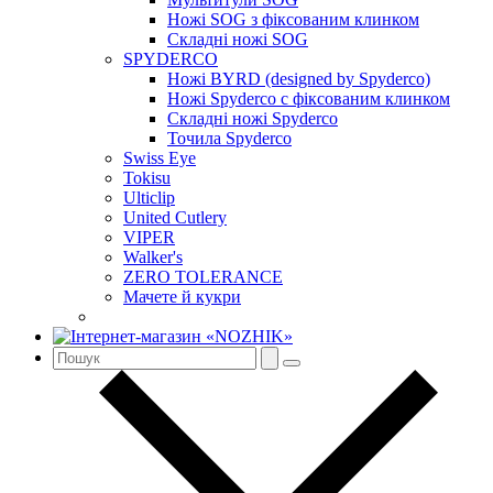
Ножі SOG з фіксованим клинком
Складні ножі SOG
SPYDERCO
Ножі BYRD (designed by Spyderco)
Ножі Spyderco c фіксованим клинком
Складні ножі Spyderco
Точила Spyderco
Swiss Eye
Tokisu
Ulticlip
United Cutlery
VIPER
Walker's
ZERO TOLERANCE
Мачете й кукри