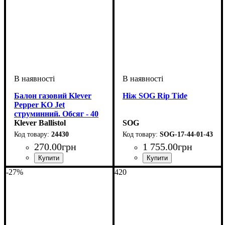
Балон газовий Klever
Ніж SOG Rip Tide
Pepper KO Jet
струминний. Обсяг - 40
мл
Klever Ballistol
SOG
24430
SOG-17-44-01-43
270
.
00
грн
1 755
.
00
грн
-27%
420