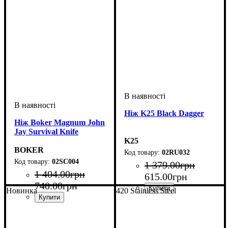
Ніж K25 Black Dagger
Ніж Boker Magnum John
Jay Survival Knife
K25
BOKER
02RU032
02SC004
1 379
.
00
грн
1 404
.
00
грн
615
.
00
грн
740
.
00
грн
Новинка
420 Stainless Steel