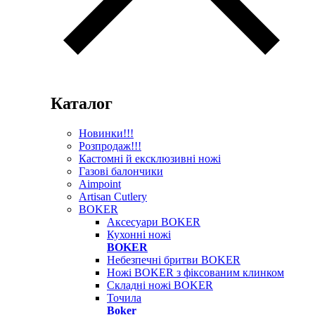
Каталог
Новинки!!!
Розпродаж!!!
Кастомні й ексклюзивні ножі
Газові балончики
Aimpoint
Artisan Cutlery
BOKER
Аксесуари BOKER
Кухонні ножі
BOKER
Небезпечні бритви BOKER
Ножі BOKER з фіксованим клинком
Складні ножі BOKER
Точила
Boker