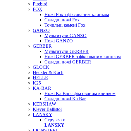
Firebird
FOX
Ножі Fox з фіксованим клинком
Складні ножі Fox
Точильні камені Fox
GANZO
Мультитули GANZO
Ножі GANZO
GERBER
Мультитули GERBER
Ножі GERBER з фіксованим клинком
Складні ножі GERBER
GLOCK
Heckler & Koch
HELLE
K25
KA-BAR
Ножі Ka Bar c фіксованим клинком
Складні ножі Ka Bar
KERSHAW
Klever Ballistol
LANSKY
Стругачки
LANSKY
LIONSTEEL