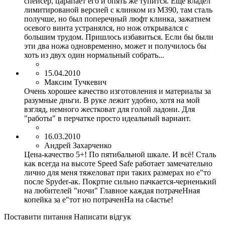
спейсер, царапает его и опять же тупится. Еще владел
лимитированой версией с клинком из М390, там сталь
получше, но был поперечный люфт клинка, зажатием
осевого винта устранялся, но нож открывался с
большим трудом. Пришлось избавиться. Если бы были
эти два ножа одновременно, может и получилось бы
хоть из двух один нормальный собрать...
15.04.2010
Максим Тучкевич
Очень хорошее качество изготовления и материалы за
разумные дньги. В руке лежит удобно, хотя на мой
взгляд, немного жестковат для голой ладони. Для
"работы" в перчатке просто идеальный вариант.
16.03.2010
Андрей Захарченко
Цена-качество 5+! По пяти6альной шкале. И всё! Сталь
как всегда на высоте Speed Safe ра6отает замечательно
лично для меня тяжеловат при таких размерах но е"то
после Spyder-ак. Покртие сильно пачкается-черненький
на лю6ителей "ночи" Главное каждая потрачеНная
копейка за е"тот но потраченНа на с4астье!
Поставити питання
Написати відгук