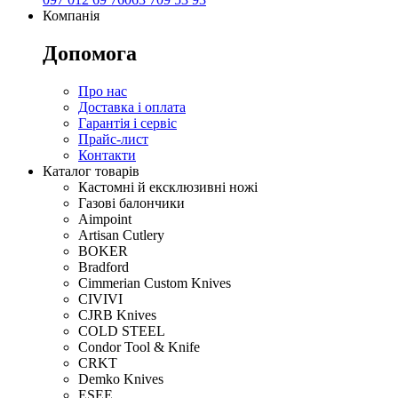
Компанія
Допомога
Про нас
Доставка і оплата
Гарантія і сервіс
Прайс-лист
Контакти
Каталог товарів
Кастомні й ексклюзивні ножі
Газові балончики
Aimpoint
Artisan Cutlery
BOKER
Bradford
Cimmerian Custom Knives
CIVIVI
CJRB Knives
COLD STEEL
Condor Tool & Knife
CRKT
Demko Knives
ESEE