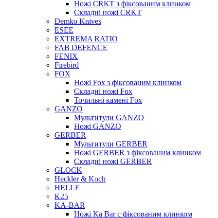
Ножі CRKT з фіксованим клинком
Складні ножі CRKT
Demko Knives
ESEE
EXTREMA RATIO
FAB DEFENCE
FENIX
Firebird
FOX
Ножі Fox з фіксованим клинком
Складні ножі Fox
Точильні камені Fox
GANZO
Мультитули GANZO
Ножі GANZO
GERBER
Мультитули GERBER
Ножі GERBER з фіксованим клинком
Складні ножі GERBER
GLOCK
Heckler & Koch
HELLE
K25
KA-BAR
Ножі Ka Bar c фіксованим клинком