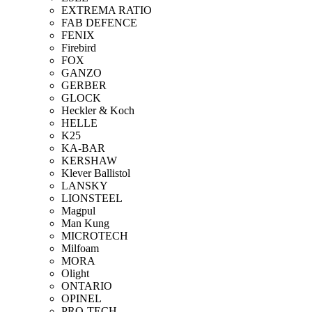
EXTREMA RATIO
FAB DEFENCE
FENIX
Firebird
FOX
GANZO
GERBER
GLOCK
Heckler & Koch
HELLE
K25
KA-BAR
KERSHAW
Klever Ballistol
LANSKY
LIONSTEEL
Magpul
Man Kung
MICROTECH
Milfoam
MORA
Olight
ONTARIO
OPINEL
PRO-TECH