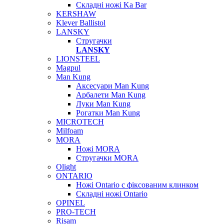
Складні ножі Ka Bar
KERSHAW
Klever Ballistol
LANSKY
Стругачки
LANSKY
LIONSTEEL
Magpul
Man Kung
Аксесуари Man Kung
Арбалети Man Kung
Луки Man Kung
Рогатки Man Kung
MICROTECH
Milfoam
MORA
Ножі MORA
Стругачки MORA
Olight
ONTARIO
Ножі Ontario c фіксованим клинком
Складні ножі Ontario
OPINEL
PRO-TECH
Risam