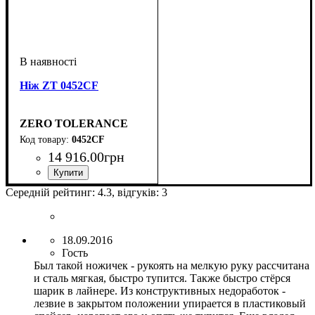
Ніж ZT 0452CF
ZERO TOLERANCE
0452CF
14 916
.
00
грн
Середній рейтинг:
4.3
, відгуків:
3
18.09.2016
Гость
Был такой ножичек - рукоять на мелкую руку рассчитана
и сталь мягкая, быстро тупится. Также быстро стёрся
шарик в лайнере. Из конструктивных недоработок -
лезвие в закрытом положении упирается в пластиковый