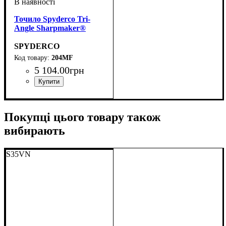
Точило Spyderco Tri-
Angle Sharpmaker®
SPYDERCO
204MF
5 104
.
00
грн
Покупці цього товару також
вибирають
S35VN