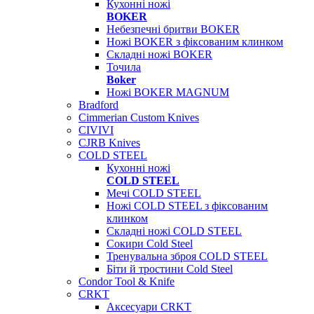
Кухонні ножі
BOKER
Небезпечні бритви BOKER
Ножі BOKER з фіксованим клинком
Складні ножі BOKER
Точила
Boker
Ножі BOKER MAGNUM
Bradford
Cimmerian Custom Knives
CIVIVI
CJRB Knives
COLD STEEL
Кухонні ножі
COLD STEEL
Мечі COLD STEEL
Ножі COLD STEEL з фіксованим
клинком
Складні ножі COLD STEEL
Сокири Cold Steel
Тренувальна зброя COLD STEEL
Біти й тростини Cold Steel
Condor Tool & Knife
CRKT
Аксесуари CRKT