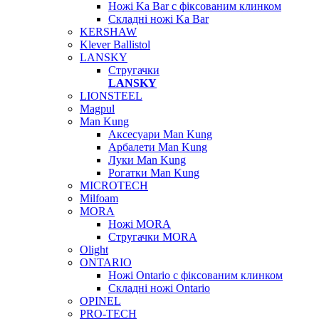
Ножі Ka Bar c фіксованим клинком
Складні ножі Ka Bar
KERSHAW
Klever Ballistol
LANSKY
Стругачки
LANSKY
LIONSTEEL
Magpul
Man Kung
Аксесуари Man Kung
Арбалети Man Kung
Луки Man Kung
Рогатки Man Kung
MICROTECH
Milfoam
MORA
Ножі MORA
Стругачки MORA
Olight
ONTARIO
Ножі Ontario c фіксованим клинком
Складні ножі Ontario
OPINEL
PRO-TECH