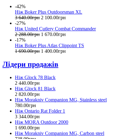
-42%
Ніж Boker Plus Outdoorsman XL
3 640
.
00
грн
2 100
.
00
грн
-27%
Ніж United Cutlery Combat Commander
2 288
.
00
грн
1 670
.
00
грн
-17%
Ніж Boker Plus Atlas Clippoint TS
1 690
.
00
грн
1 400
.
00
грн
Лідери продажів
Ніж Glock 78 Black
2 440
.
00
грн
Ніж Glock 81 Black
2 820
.
00
грн
Ніж Morakniv Companion MG, Stainless steel
780
.
00
грн
Ніж Ontario Rat Folder 1
3 344
.
00
грн
Ніж MORA Outdoor 2000
1 690
.
00
грн
Ніж Morakniv Companion MG, Carbon steel
738
.
00
грн