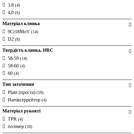
3.8
(4)
4,0
(6)
Матеріал клинка
9Cr18MoV
(14)
D2
(8)
Твердість клинка, HRC
58-59
(14)
58-60
(4)
60
(4)
Тип заточення
Plain (проста)
(18)
Напівсеррейтор
(4)
Матеріал рукояті
TPR
(4)
полімер
(18)