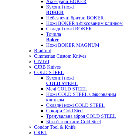
Аксесуари BOKER
Кухонні ножі
BOKER
Небезпечні бритви BOKER
Ножі BOKER з фіксованим клинком
Складні ножі BOKER
Точила
Boker
Ножі BOKER MAGNUM
Bradford
Cimmerian Custom Knives
CIVIVI
CJRB Knives
COLD STEEL
Кухонні ножі
COLD STEEL
Мечі COLD STEEL
Ножі COLD STEEL з фіксованим
клинком
Складні ножі COLD STEEL
Сокири Cold Steel
Тренувальна зброя COLD STEEL
Біти й тростини Cold Steel
Condor Tool & Knife
CRKT