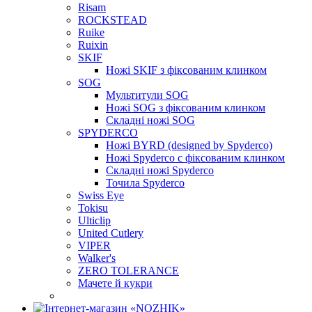
Risam
ROCKSTEAD
Ruike
Ruixin
SKIF
Ножі SKIF з фіксованим клинком
SOG
Мультитули SOG
Ножі SOG з фіксованим клинком
Складні ножі SOG
SPYDERCO
Ножі BYRD (designed by Spyderco)
Ножі Spyderco c фіксованим клинком
Складні ножі Spyderco
Точила Spyderco
Swiss Eye
Tokisu
Ulticlip
United Cutlery
VIPER
Walker's
ZERO TOLERANCE
Мачете й кукри