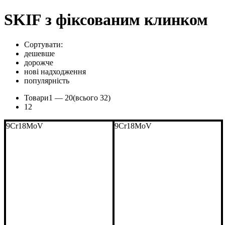
SKIF з фіксованим клинком
Сортувати:
дешевше
дорожче
нові надходження
популярність
Товари
1 —
20
(всього 32)
1
2
9Cr18MoV
9Cr18MoV