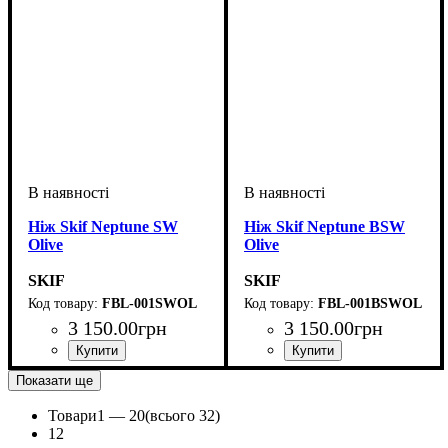
Ніж Skif Neptune SW
Ніж Skif Neptune BSW
Olive
Olive
SKIF
SKIF
FBL-001SWOL
FBL-001BSWOL
3 150
.
00
грн
3 150
.
00
грн
Показати ще
Товари
1 —
20
(всього 32)
1
2