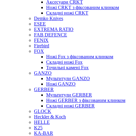
Аксесуари CRKT
Ножі CRKT з фіксованим клинком
Складні ножі CRKT
Demko Knives
ESEE
EXTREMA RATIO
FAB DEFENCE
FENIX
Firebird
FOX
Ножі Fox з фіксованим клинком
Складні ножі Fox
Точильні камені Fox
GANZO
Мультитули GANZO
Ножі GANZO
GERBER
Мультитули GERBER
Ножі GERBER з фіксованим клинком
Складні ножі GERBER
GLOCK
Heckler & Koch
HELLE
K25
KA-BAR