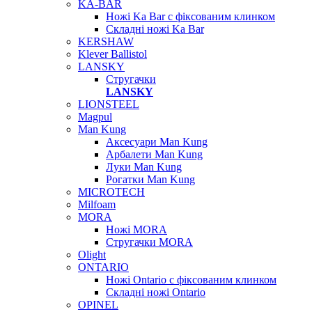
KA-BAR
Ножі Ka Bar c фіксованим клинком
Складні ножі Ka Bar
KERSHAW
Klever Ballistol
LANSKY
Стругачки
LANSKY
LIONSTEEL
Magpul
Man Kung
Аксесуари Man Kung
Арбалети Man Kung
Луки Man Kung
Рогатки Man Kung
MICROTECH
Milfoam
MORA
Ножі MORA
Стругачки MORA
Olight
ONTARIO
Ножі Ontario c фіксованим клинком
Складні ножі Ontario
OPINEL