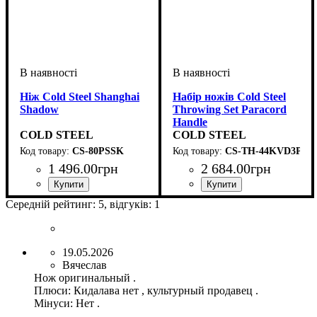
Ніж Cold Steel Shanghai
Набір ножів Cold Steel
Shadow
Throwing Set Paracord
Handle
COLD STEEL
COLD STEEL
CS-80PSSK
CS-TH-44KVD3PK
1 496
.
00
грн
2 684
.
00
грн
Середній рейтинг:
5
, відгуків:
1
19.05.2026
Вячеслав
Нож оригинальный .
Плюси:
Кидалава нет , культурный продавец .
Мінуси:
Нет .