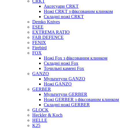
CRKT
Аксесуари CRKT
Ножі CRKT з фіксованим клинком
Складні ножі CRKT
Demko Knives
ESEE
EXTREMA RATIO
FAB DEFENCE
FENIX
Firebird
FOX
Ножі Fox з фіксованим клинком
Складні ножі Fox
Точильні камені Fox
GANZO
Мультитули GANZO
Ножі GANZO
GERBER
Мультитули GERBER
Ножі GERBER з фіксованим клинком
Складні ножі GERBER
GLOCK
Heckler & Koch
HELLE
K25