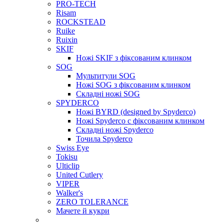
PRO-TECH
Risam
ROCKSTEAD
Ruike
Ruixin
SKIF
Ножі SKIF з фіксованим клинком
SOG
Мультитули SOG
Ножі SOG з фіксованим клинком
Складні ножі SOG
SPYDERCO
Ножі BYRD (designed by Spyderco)
Ножі Spyderco c фіксованим клинком
Складні ножі Spyderco
Точила Spyderco
Swiss Eye
Tokisu
Ulticlip
United Cutlery
VIPER
Walker's
ZERO TOLERANCE
Мачете й кукри