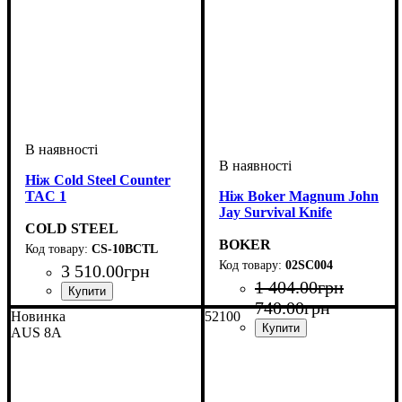
Ніж Cold Steel Counter
TAC 1
Ніж Boker Magnum John
Jay Survival Knife
COLD STEEL
BOKER
CS-10BCTL
02SC004
3 510
.
00
грн
1 404
.
00
грн
740
.
00
грн
Новинка
52100
AUS 8A