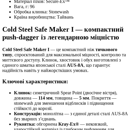
Матеріал піхов:
Secure-Ex™
Вага, г:
96
Обробка клинка:
Stonewash
Країна виробництва:
Тайвань
Cold Steel Safe Maker I — компактний
push-dagger із легендарною міцністю
Cold Steel Safe Maker I
— це компактний ніж
тичкового
типу
, спроєктований для максимальної міцності, контролю та
миттєвого доступу. Клинок, хвостовик і обух виготовлені з
єдиного шматка японської сталі
AUS‑8A
, що гарантує
надійність навіть у найжорсткіших умовах.
Ключові характеристики:
Клинок:
симетричний Spear Point (двосічне вістря),
довжина —
114 мм
, товщина —
5 мм
. Покриття —
stonewash для зменшення відблисків і підвищення
стійкості до корозії.
Конструкція:
монолітна — з єдиної деталі сталі AUS‑8A
без зварних з’єднань.
Рукоятка:
обгорнена
Kray-Ex®
— нековзкий,
ударостійкий матеріал із глибоким рифленням для