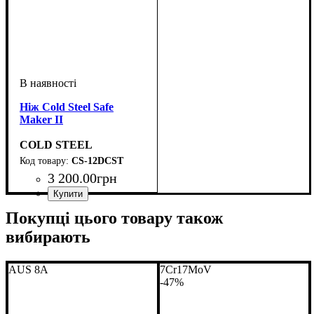
Ніж Cold Steel Safe
Maker II
COLD STEEL
CS-12DCST
3 200
.
00
грн
Покупці цього товару також
вибирають
AUS 8A
7Cr17MoV
-47%