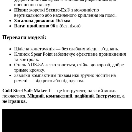
впевненого хвату.
Піхви:
жорсткі
Secure‑Ex®
з можливістю
вертикального або нахиленого кріплення на поясі.
Загальна довжина:
165 мм
Вага:
приблизно 96 г
(без піхов)
Переваги моделі:
Цілісна конструкція — без слабких місць і з’єднань.
Клинок Spear Point забезпечує ефективне проникнення
та контроль.
Сталь AUS‑8A легко точиться, стійка до корозії, добре
тримає кромку.
Завдяки компактним піхвам ніж зручно носити на
ремені — відкрито або під одягом.
Cold Steel Safe Maker I
— це інструмент, на який можна
покластися.
Міцний, компактний, надійний. Інструмент, а
не іграшка.