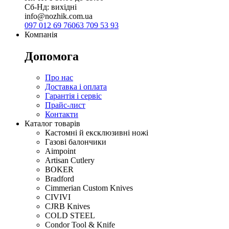
Сб-Нд: вихідні
info@nozhik.com.ua
097 012 69 76
063 709 53 93
Компанія
Допомога
Про нас
Доставка і оплата
Гарантія і сервіс
Прайс-лист
Контакти
Каталог товарів
Кастомні й ексклюзивні ножі
Газові балончики
Aimpoint
Artisan Cutlery
BOKER
Bradford
Cimmerian Custom Knives
CIVIVI
CJRB Knives
COLD STEEL
Condor Tool & Knife