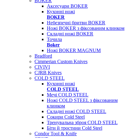
BOKER
Аксесуари BOKER
Кухонні ножі
BOKER
Небезпечні бритви BOKER
Ножі BOKER з фіксованим клинком
Складні ножі BOKER
Точила
Boker
Ножі BOKER MAGNUM
Bradford
Cimmerian Custom Knives
CIVIVI
CJRB Knives
COLD STEEL
Кухонні ножі
COLD STEEL
Мечі COLD STEEL
Ножі COLD STEEL з фіксованим
клинком
Складні ножі COLD STEEL
Сокири Cold Steel
Тренувальна зброя COLD STEEL
Біти й тростини Cold Steel
Condor Tool & Knife