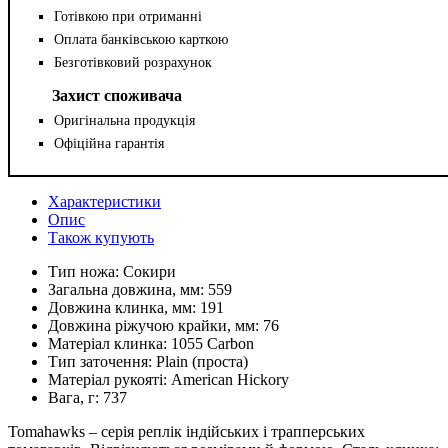
Готівкою при отриманні
Оплата банківською карткою
Безготівковий розрахунок
Захист споживача
Оригінальна продукція
Офіційна гарантія
Характеристики
Опис
Також купують
Тип ножа:
Сокири
Загальна довжина, мм:
559
Довжина клинка, мм:
191
Довжина ріжучою крайки, мм:
76
Матеріал клинка:
1055 Carbon
Тип заточення:
Plain (проста)
Матеріал рукояті:
American Hickory
Вага, г:
737
Tomahawks – серія реплік індійських і трапперських