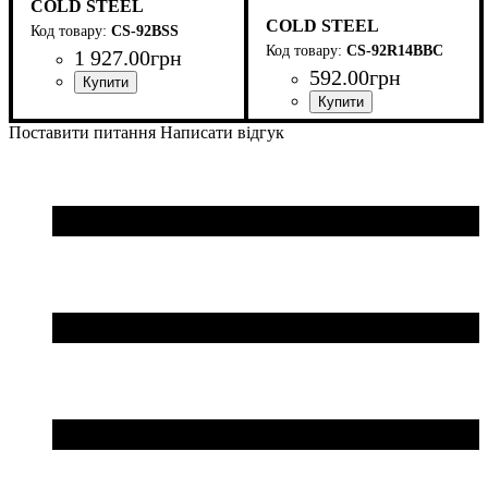
COLD STEEL
COLD STEEL
CS-92BSS
CS-92R14BBC
1 927
.
00
грн
592
.
00
грн
Матеріал
Довжина, мм
Вага, гр
: 936
: поліпропілен
: 737
Поставити питання
Написати відгук