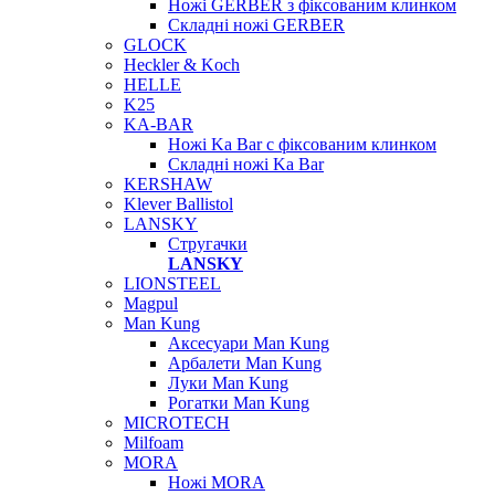
Ножі GERBER з фіксованим клинком
Складні ножі GERBER
GLOCK
Heckler & Koch
HELLE
K25
KA-BAR
Ножі Ka Bar c фіксованим клинком
Складні ножі Ka Bar
KERSHAW
Klever Ballistol
LANSKY
Стругачки
LANSKY
LIONSTEEL
Magpul
Man Kung
Аксесуари Man Kung
Арбалети Man Kung
Луки Man Kung
Рогатки Man Kung
MICROTECH
Milfoam
MORA
Ножі MORA