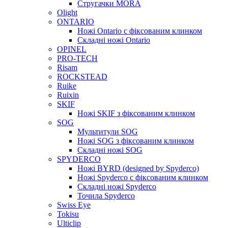
Стругачки MORA
Olight
ONTARIO
Ножі Ontario c фіксованим клинком
Складні ножі Ontario
OPINEL
PRO-TECH
Risam
ROCKSTEAD
Ruike
Ruixin
SKIF
Ножі SKIF з фіксованим клинком
SOG
Мультитули SOG
Ножі SOG з фіксованим клинком
Складні ножі SOG
SPYDERCO
Ножі BYRD (designed by Spyderco)
Ножі Spyderco c фіксованим клинком
Складні ножі Spyderco
Точила Spyderco
Swiss Eye
Tokisu
Ulticlip