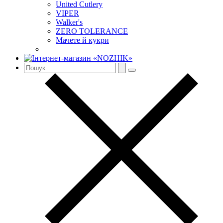
United Cutlery
VIPER
Walker's
ZERO TOLERANCE
Мачете й кукри