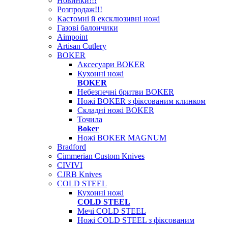
Новинки!!!
Розпродаж!!!
Кастомні й ексклюзивні ножі
Газові балончики
Aimpoint
Artisan Cutlery
BOKER
Аксесуари BOKER
Кухонні ножі
BOKER
Небезпечні бритви BOKER
Ножі BOKER з фіксованим клинком
Складні ножі BOKER
Точила
Boker
Ножі BOKER MAGNUM
Bradford
Cimmerian Custom Knives
CIVIVI
CJRB Knives
COLD STEEL
Кухонні ножі
COLD STEEL
Мечі COLD STEEL
Ножі COLD STEEL з фіксованим