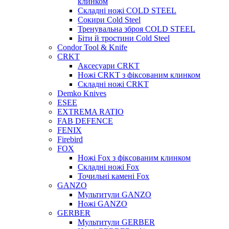
клинком
Складні ножі COLD STEEL
Сокири Cold Steel
Тренувальна зброя COLD STEEL
Біти й тростини Cold Steel
Condor Tool & Knife
CRKT
Аксесуари CRKT
Ножі CRKT з фіксованим клинком
Складні ножі CRKT
Demko Knives
ESEE
EXTREMA RATIO
FAB DEFENCE
FENIX
Firebird
FOX
Ножі Fox з фіксованим клинком
Складні ножі Fox
Точильні камені Fox
GANZO
Мультитули GANZO
Ножі GANZO
GERBER
Мультитули GERBER