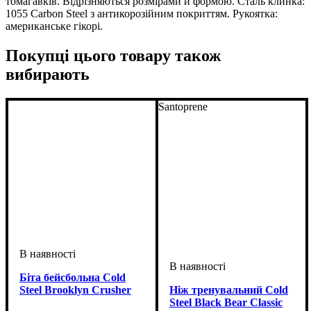
томагавків. Відрізняються розмірами й формою. Сталь клинка:
1055 Carbon Steel з антикорозійним покриттям. Рукоятка:
американське гікорі.
Покупці цього товару також
вибирають
Santoprene
Біта бейсбольна Cold
Steel Brooklyn Crusher
Ніж тренувальний Cold
Steel Black Bear Classic