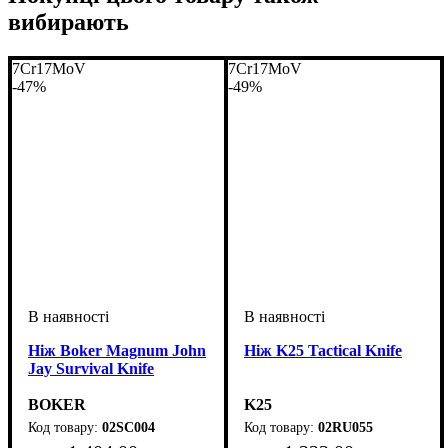
вибирають
7Cr17MoV
7Cr17MoV
-47%
-49%
Ніж Boker Magnum John
Ніж K25 Tactical Knife
Jay Survival Knife
BOKER
K25
02SC004
02RU055