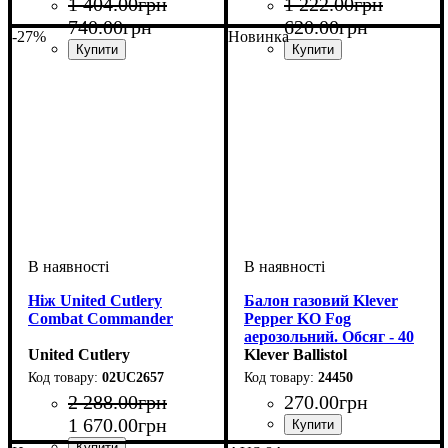
1 404
.
00
грн
1 222
.
00
грн
740
.
00
грн
620
.
00
грн
-27%
Новинка
Ніж United Cutlery
Балон газовий Klever
Combat Commander
Pepper KO Fog
аерозольний. Обсяг - 40
United Cutlery
мл
Klever Ballistol
02UC2657
24450
2 288
.
00
грн
270
.
00
грн
1 670
.
00
грн