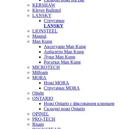
KERSHAW
Klever Ballistol
LANSKY
Стругачки
LANSKY
LIONSTEEL
Magpul
Man Kung
Аксесуари Man Kung
Арбалети Man Kung
Луки Man Kung
Рогатки Man Kung
MICROTECH
Milfoam
MORA
Ножі MORA
Стругачки MORA
Olight
ONTARIO
Ножі Ontario c фіксованим клинком
Складні ножі Ontario
OPINEL
PRO-TECH
Risam