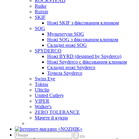
ROCKSTEAD
Ruike
Ruixin
SKIF
Ножі SKIF з фіксованим клинком
SOG
Мультитули SOG
Ножі SOG з фіксованим клинком
Складні ножі SOG
SPYDERCO
Ножі BYRD (designed by Spyderco)
Ножі Spyderco c фіксованим клинком
Складні ножі Spyderco
Точила Spyderco
Swiss Eye
Tokisu
Ulticlip
United Cutlery
VIPER
Walker's
ZERO TOLERANCE
Мачете й кукри