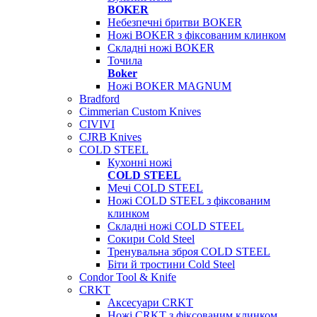
BOKER
Небезпечні бритви BOKER
Ножі BOKER з фіксованим клинком
Складні ножі BOKER
Точила
Boker
Ножі BOKER MAGNUM
Bradford
Cimmerian Custom Knives
CIVIVI
CJRB Knives
COLD STEEL
Кухонні ножі
COLD STEEL
Мечі COLD STEEL
Ножі COLD STEEL з фіксованим
клинком
Складні ножі COLD STEEL
Сокири Cold Steel
Тренувальна зброя COLD STEEL
Біти й тростини Cold Steel
Condor Tool & Knife
CRKT
Аксесуари CRKT
Ножі CRKT з фіксованим клинком