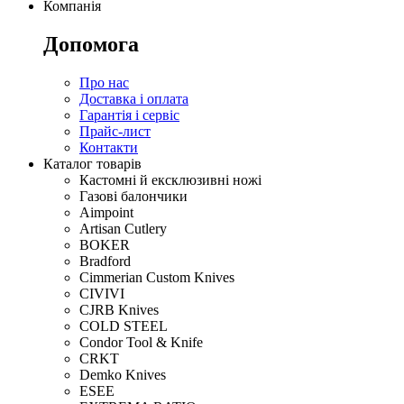
Компанія
Допомога
Про нас
Доставка і оплата
Гарантія і сервіс
Прайс-лист
Контакти
Каталог товарів
Кастомні й ексклюзивні ножі
Газові балончики
Aimpoint
Artisan Cutlery
BOKER
Bradford
Cimmerian Custom Knives
CIVIVI
CJRB Knives
COLD STEEL
Condor Tool & Knife
CRKT
Demko Knives
ESEE