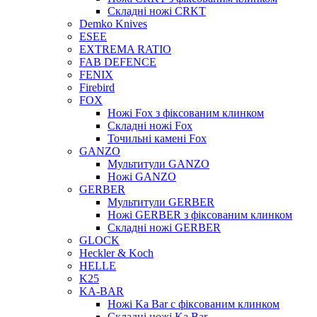
Складні ножі CRKT
Demko Knives
ESEE
EXTREMA RATIO
FAB DEFENCE
FENIX
Firebird
FOX
Ножі Fox з фіксованим клинком
Складні ножі Fox
Точильні камені Fox
GANZO
Мультитули GANZO
Ножі GANZO
GERBER
Мультитули GERBER
Ножі GERBER з фіксованим клинком
Складні ножі GERBER
GLOCK
Heckler & Koch
HELLE
K25
KA-BAR
Ножі Ka Bar c фіксованим клинком
Складні ножі Ka Bar