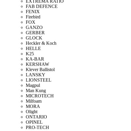
EXTREMA RATIO
FAB DEFENCE
FENIX
Firebird
FOX
GANZO
GERBER
GLOCK
Heckler & Koch
HELLE
K25
KA-BAR
KERSHAW
Klever Ballistol
LANSKY
LIONSTEEL
Magpul
Man Kung
MICROTECH
Milfoam
MORA
Olight
ONTARIO
OPINEL
PRO-TECH