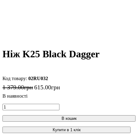
Ніж K25 Black Dagger
02RU032
1 379
.
00
грн
615
.
00
грн
В кошик
Купити в 1 клік