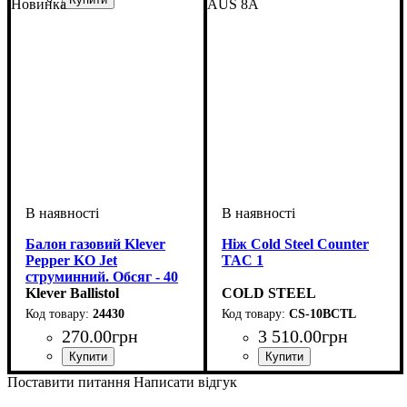
Новинка
AUS 8A
Балон газовий Klever
Ніж Cold Steel Counter
Pepper KO Jet
TAC 1
струминний. Обсяг - 40
мл
Klever Ballistol
COLD STEEL
24430
CS-10BCTL
270
.
00
грн
3 510
.
00
грн
Поставити питання
Написати відгук