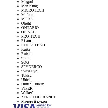
Magpul
Man Kung
MICROTECH
Milfoam
MORA
Olight
ONTARIO
OPINEL
PRO-TECH
Risam
ROCKSTEAD
Ruike
Ruixin
SKIF
SOG
SPYDERCO
Swiss Eye
Tokisu
Ulticlip
United Cutlery
VIPER
Walker's
ZERO TOLERANCE
Мачете й кукри