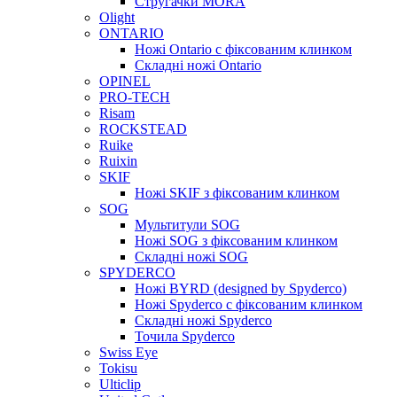
Стругачки MORA
Olight
ONTARIO
Ножі Ontario c фіксованим клинком
Складні ножі Ontario
OPINEL
PRO-TECH
Risam
ROCKSTEAD
Ruike
Ruixin
SKIF
Ножі SKIF з фіксованим клинком
SOG
Мультитули SOG
Ножі SOG з фіксованим клинком
Складні ножі SOG
SPYDERCO
Ножі BYRD (designed by Spyderco)
Ножі Spyderco c фіксованим клинком
Складні ножі Spyderco
Точила Spyderco
Swiss Eye
Tokisu
Ulticlip