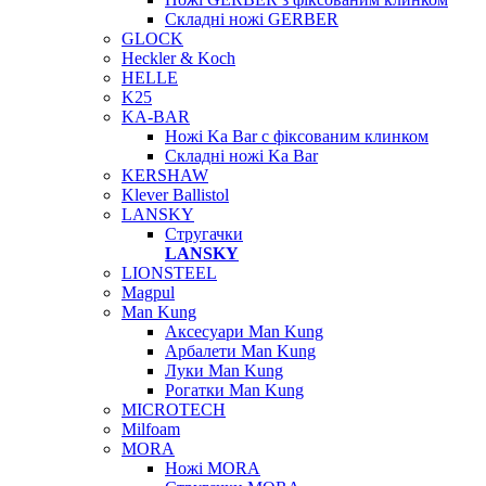
Складні ножі GERBER
GLOCK
Heckler & Koch
HELLE
K25
KA-BAR
Ножі Ka Bar c фіксованим клинком
Складні ножі Ka Bar
KERSHAW
Klever Ballistol
LANSKY
Стругачки
LANSKY
LIONSTEEL
Magpul
Man Kung
Аксесуари Man Kung
Арбалети Man Kung
Луки Man Kung
Рогатки Man Kung
MICROTECH
Milfoam
MORA
Ножі MORA