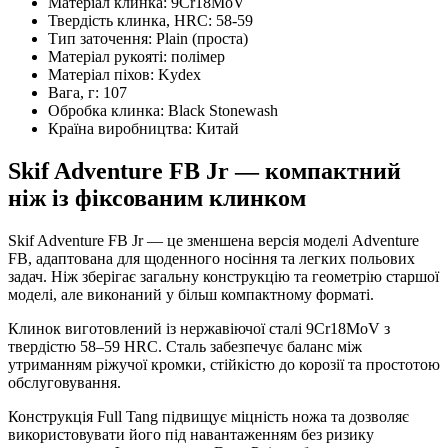
Матеріал клинка:
9Cr18MoV
Твердість клинка, HRC:
58-59
Тип заточення:
Plain (проста)
Матеріал рукояті:
полімер
Матеріал піхов:
Kydex
Вага, г:
107
Обробка клинка:
Black Stonewash
Країна виробництва:
Китай
Skif Adventure FB Jr — компактний
ніж із фіксованим клинком
Skif Adventure FB Jr — це зменшена версія моделі Adventure
FB, адаптована для щоденного носіння та легких польових
задач. Ніж зберігає загальну конструкцію та геометрію старшої
моделі, але виконаний у більш компактному форматі.
Клинок виготовлений із нержавіючої сталі 9Cr18MoV з
твердістю 58–59 HRC. Сталь забезпечує баланс між
утриманням ріжучої кромки, стійкістю до корозії та простотою
обслуговування.
Конструкція Full Tang підвищує міцність ножа та дозволяє
використовувати його під навантаженням без ризику