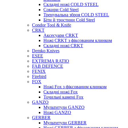
Складні ножі COLD STEEL
Сокири Cold Steel
Тренувальна зброя COLD STEEL
Біти й тростини Cold Steel
Condor Tool & Knife
CRKT
Аксесуари CRKT
Ножі CRKT з фіксованим клинком
Складні ножі CRKT
Demko Knives
ESEE
EXTREMA RATIO
FAB DEFENCE
FENIX
Firebird
FOX
Ножі Fox з фіксованим клинком
Складні ножі Fox
Точильні камені Fox
GANZO
Мультитули GANZO
Ножі GANZO
GERBER
Мультитули GERBER
Ножі GERBER з фіксованим клинком