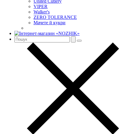
United Cutlery
VIPER
Walker's
ZERO TOLERANCE
Мачете й кукри