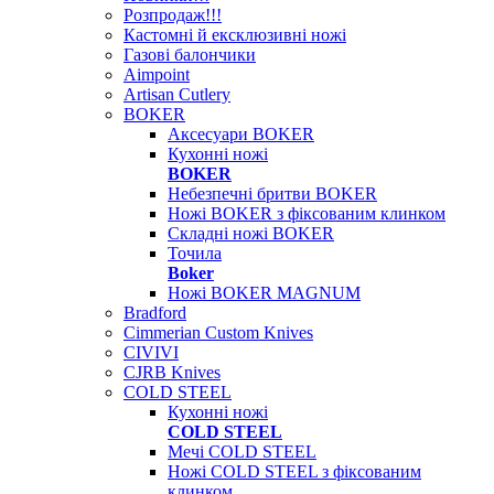
Розпродаж!!!
Кастомні й ексклюзивні ножі
Газові балончики
Aimpoint
Artisan Cutlery
BOKER
Аксесуари BOKER
Кухонні ножі
BOKER
Небезпечні бритви BOKER
Ножі BOKER з фіксованим клинком
Складні ножі BOKER
Точила
Boker
Ножі BOKER MAGNUM
Bradford
Cimmerian Custom Knives
CIVIVI
CJRB Knives
COLD STEEL
Кухонні ножі
COLD STEEL
Мечі COLD STEEL
Ножі COLD STEEL з фіксованим
клинком