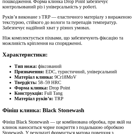
пошкодження. Форма клинка Drop Point забезпечує
контрольований різ і універсальність у роботі.
Руків’я виконане з TRP — еластичного матеріалу з вираженою
текстурою, стійкого до вологи та перепадів температур.
Забезпечує надійний хват у різних умовах.
Ніж комплектується піхвами, що забезпечують фіксацію та
можливість кріплення на спорядженні.
Характеристики:
Тип ножа:
фіксований
Призначення:
EDC, туристичний, універсальний
Матеріал клинка:
9Cr18MoV
Твердість:
58–59 HRC
Форма клинка:
Drop Point
Конструкція:
Full Tang
Матеріал руків’я:
TRP
Фініш клинка: Black Stonewash
Фініш Black Stonewash — це комбінована обробка, при якій на
клинок наноситься чорне покриття з подальшою обробкою
Stonewash. У результаті формується матова поверхня з