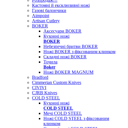
Розпродаж!!!
Кастомні й ексклюзивні ножі
Газові балончики
Aimpoint
Artisan Cutlery
BOKER
Аксесуари BOKER
Кухонні ножі
BOKER
Небезпечні бритви BOKER
Ножі BOKER з фіксованим клинком
Складні ножі BOKER
Точила
Boker
Ножі BOKER MAGNUM
Bradford
Cimmerian Custom Knives
CIVIVI
CJRB Knives
COLD STEEL
Кухонні ножі
COLD STEEL
Мечі COLD STEEL
Ножі COLD STEEL з фіксованим
клинком