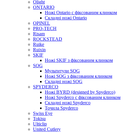
Olight
ONTARIO
Ножі Ontario c фіксованим клинком
Складні ножі Ontario
OPINEL
PRO-TECH
Risam
ROCKSTEAD
Ruike
Ruixin
SKIF
Ножі SKIF з фіксованим клинком
SOG
Мультитули SOG
Ножі SOG з фіксованим клинком
Складні ножі SOG
SPYDERCO
Ножі BYRD (designed by Spyderco)
Ножі Spyderco c фіксованим клинком
Складні ножі Spyderco
Точила Spyderco
Swiss Eye
Tokisu
Ulticlip
United Cutlery