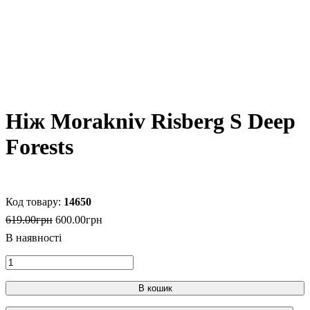
Ніж Morakniv Risberg S Deep
Forests
14650
619
.
00
грн
600
.
00
грн
В кошик