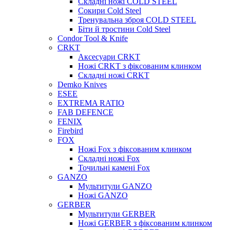
Складні ножі COLD STEEL
Сокири Cold Steel
Тренувальна зброя COLD STEEL
Біти й тростини Cold Steel
Condor Tool & Knife
CRKT
Аксесуари CRKT
Ножі CRKT з фіксованим клинком
Складні ножі CRKT
Demko Knives
ESEE
EXTREMA RATIO
FAB DEFENCE
FENIX
Firebird
FOX
Ножі Fox з фіксованим клинком
Складні ножі Fox
Точильні камені Fox
GANZO
Мультитули GANZO
Ножі GANZO
GERBER
Мультитули GERBER
Ножі GERBER з фіксованим клинком