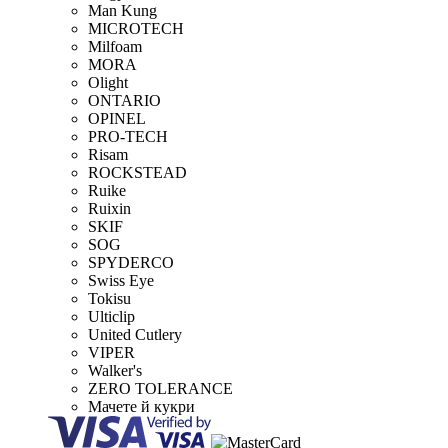
Man Kung
MICROTECH
Milfoam
MORA
Olight
ONTARIO
OPINEL
PRO-TECH
Risam
ROCKSTEAD
Ruike
Ruixin
SKIF
SOG
SPYDERCO
Swiss Eye
Tokisu
Ulticlip
United Cutlery
VIPER
Walker's
ZERO TOLERANCE
Мачете й кукри