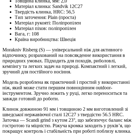
Товщина клинка, мм:
2,0
Матеріал клинка:
Sandvik 12C27
Твердість клинка, HRC:
56,5
Тип заточення:
Plain (проста)
Матеріал рукояті:
Поліпропілен
Матеріал піхов:
поліпропілен
Вага, г:
108
Країна виробництва:
Швеція
Morakniv Risberg (S) — універсальний ніж для активного
відпочинку, розрахований на повсякденне використання в
природних умовах. Підходить для походів, риболовлі,
кемпінгу та легких задач на природі. Компактний і легкий,
зручний для постійного носіння.
Модель розроблена як практичний і простий у використанні
ніж, який може стати першим повноцінним outdoor-
інструментом. Зручно лежить у руці, легко переноситься та
завжди готовий до роботи.
Клинок довжиною 91 мм і товщиною 2 мм виготовлений зі
шведської нержавіючої сталі 12C27 з твердістю 56.5 HRC.
Заточка — Scandi grind з кутом 23°, що забезпечує баланс між
гостротою та міцністю. Ріжуча кромка заходить у руків’я, що
покращує контроль і стабільність при роботі поблизу клинка.