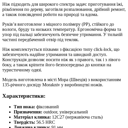
Ніж підходить для широкого спектра задач: приготування їжі,
різьблення по дереву, заготівля розпалювання, дрібний ремонт,
а також повсякденні роботи на природі та вдома.
Руків’я виготовлене з міцного полімеру (PP), стійкого до
вологи, бруду та низьких температур. Ергономічна форма та
упор під пальці забезпечують безпечне утримання. У тильній
частині передбачений отвір під темляк.
Ніж комплектується піхвами з фіксацією типу click-lock, що
забезпечують надійне утримання та швидкий доступ.
Конструкція дозволяє носити ніж як з правого, так і з лівого
боку, а також кріпити його безпосередньо до кнопки на
туристичному одязі.
Модель виготовлена в місті Мора (Швеція) з використанням
135-річного досвіду Morakniv у виробництві ножів.
Характеристики:
Тип ножа:
фіксований
Призначення:
outdoor, універсальний
Матеріал клинка:
12C27 (нержавіюча сталь)
Твердість:
56.5 HRC
Довжина клинка:
91 мм