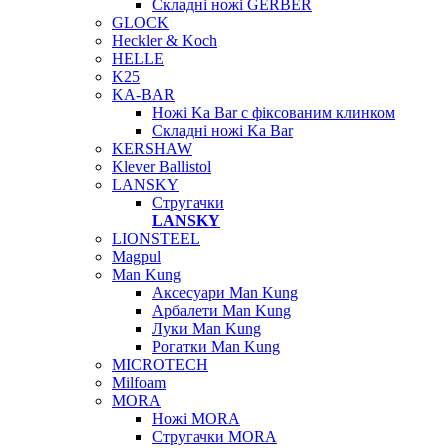
Складні ножі GERBER
GLOCK
Heckler & Koch
HELLE
K25
KA-BAR
Ножі Ka Bar c фіксованим клинком
Складні ножі Ka Bar
KERSHAW
Klever Ballistol
LANSKY
Стругачки
LANSKY
LIONSTEEL
Magpul
Man Kung
Аксесуари Man Kung
Арбалети Man Kung
Луки Man Kung
Рогатки Man Kung
MICROTECH
Milfoam
MORA
Ножі MORA
Стругачки MORA