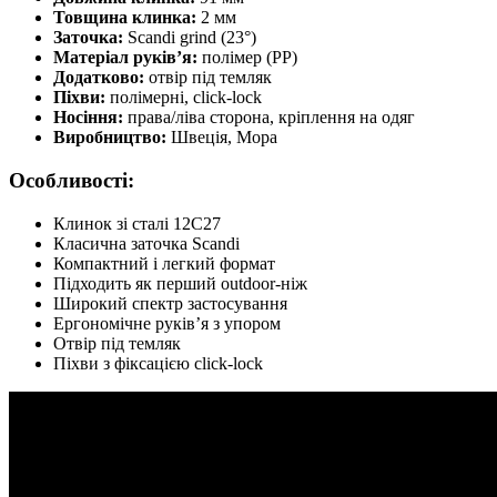
Товщина клинка:
2 мм
Заточка:
Scandi grind (23°)
Матеріал руків’я:
полімер (PP)
Додатково:
отвір під темляк
Піхви:
полімерні, click-lock
Носіння:
права/ліва сторона, кріплення на одяг
Виробництво:
Швеція, Мора
Особливості:
Клинок зі сталі 12C27
Класична заточка Scandi
Компактний і легкий формат
Підходить як перший outdoor-ніж
Широкий спектр застосування
Ергономічне руків’я з упором
Отвір під темляк
Піхви з фіксацією click-lock