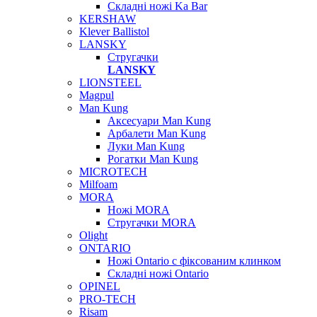
Складні ножі Ka Bar
KERSHAW
Klever Ballistol
LANSKY
Стругачки
LANSKY
LIONSTEEL
Magpul
Man Kung
Аксесуари Man Kung
Арбалети Man Kung
Луки Man Kung
Рогатки Man Kung
MICROTECH
Milfoam
MORA
Ножі MORA
Стругачки MORA
Olight
ONTARIO
Ножі Ontario c фіксованим клинком
Складні ножі Ontario
OPINEL
PRO-TECH
Risam