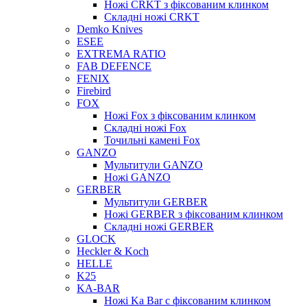
Ножі CRKT з фіксованим клинком
Складні ножі CRKT
Demko Knives
ESEE
EXTREMA RATIO
FAB DEFENCE
FENIX
Firebird
FOX
Ножі Fox з фіксованим клинком
Складні ножі Fox
Точильні камені Fox
GANZO
Мультитули GANZO
Ножі GANZO
GERBER
Мультитули GERBER
Ножі GERBER з фіксованим клинком
Складні ножі GERBER
GLOCK
Heckler & Koch
HELLE
K25
KA-BAR
Ножі Ka Bar c фіксованим клинком