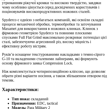
утриманням ріжучої кромки та високою твердістю, завдяки
чому особливо цінується серед досвідчених користувачів і
поціновувачів високопродуктивних ножових сталей.
Spyderco є однією з небагатьох компаній, які освоїли складні
процеси механічної обробки, термообробки та заточування
Maxamet для використання в ножових клинках. Клинок з
фірмовою геометрією Spyderco та повними плоскими
спусками Full Flat Grind максимально розкриває потенціал цієї
сталі, забезпечуючи агресивний різ, високу міцність і
ефективну роботу вістрям.
Руків’я оснащене текстурованими накладками з темно-сірого
G-10 та вкладеними сталевими лайнерами, які формують
основу фірмового замка Compression Lock.
Ніж комплектується чотирипозиційною кліпсою, що дозволяє
обрати різні варіанти носіння, а також збільшеним отвором під
темляк.
Характеристики:
Тип ножа:
складаний
Призначення:
EDC, tactical
Модель:
Para Military 2