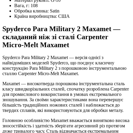
Матеріал рукояті:
G-10
Вага, г:
108
Обробка клинка:
Satin
Країна виробництва:
США
Spyderco Para Military 2 Maxamet —
складаний ніж зі сталі Carpenter
Micro-Melt Maxamet
Spyderco Para Military 2 Maxamet — версія однієї з
найвідоміших моделей Spyderco, що поєднує класичну
конструкцію Para Military 2 з порошковою інструментальною
сталлю Carpenter Micro-Melt Maxamet.
Maxamet — високотверда порошкова інструментальна сталь
класу швидкорізальних сталей, спочатку розроблена Carpenter
для промислового використання в умовах екстремального
зношування. За своїми характеристиками вона перевершує
більшість традиційних ножових сталей і наближається до
твердих сплавів, які використовуються для обробки металу.
Головною особливістю Maxamet вважається винятково висока
зносостійкість і здатність зберігати агресивний різ протягом
дуже тривалого часу. Сталь відзначається екстремальним