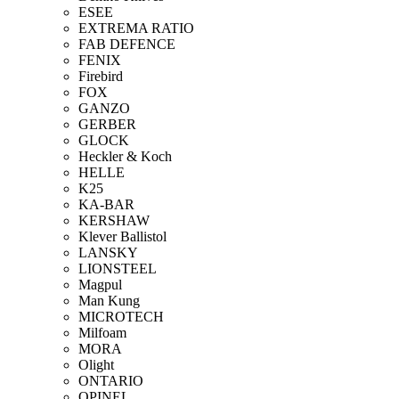
ESEE
EXTREMA RATIO
FAB DEFENCE
FENIX
Firebird
FOX
GANZO
GERBER
GLOCK
Heckler & Koch
HELLE
K25
KA-BAR
KERSHAW
Klever Ballistol
LANSKY
LIONSTEEL
Magpul
Man Kung
MICROTECH
Milfoam
MORA
Olight
ONTARIO
OPINEL