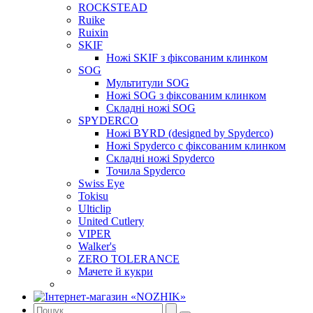
ROCKSTEAD
Ruike
Ruixin
SKIF
Ножі SKIF з фіксованим клинком
SOG
Мультитули SOG
Ножі SOG з фіксованим клинком
Складні ножі SOG
SPYDERCO
Ножі BYRD (designed by Spyderco)
Ножі Spyderco c фіксованим клинком
Складні ножі Spyderco
Точила Spyderco
Swiss Eye
Tokisu
Ulticlip
United Cutlery
VIPER
Walker's
ZERO TOLERANCE
Мачете й кукри