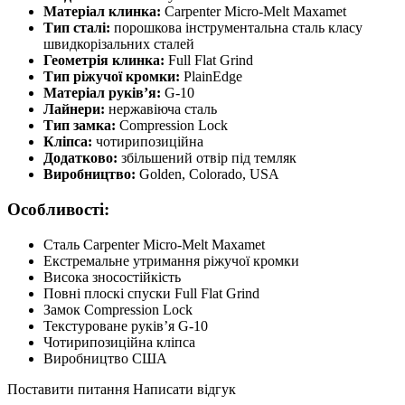
Матеріал клинка:
Carpenter Micro-Melt Maxamet
Тип сталі:
порошкова інструментальна сталь класу
швидкорізальних сталей
Геометрія клинка:
Full Flat Grind
Тип ріжучої кромки:
PlainEdge
Матеріал руків’я:
G-10
Лайнери:
нержавіюча сталь
Тип замка:
Compression Lock
Кліпса:
чотирипозиційна
Додатково:
збільшений отвір під темляк
Виробництво:
Golden, Colorado, USA
Особливості:
Сталь Carpenter Micro-Melt Maxamet
Екстремальне утримання ріжучої кромки
Висока зносостійкість
Повні плоскі спуски Full Flat Grind
Замок Compression Lock
Текстуроване руків’я G-10
Чотирипозиційна кліпса
Виробництво США
Поставити питання
Написати відгук