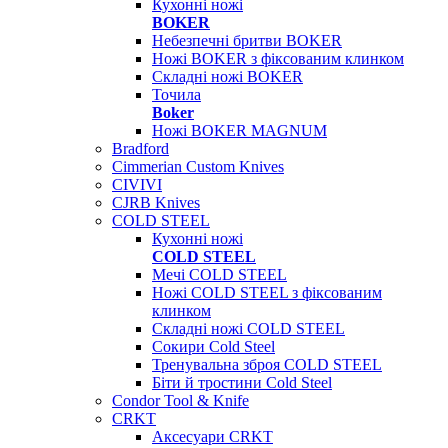
Кухонні ножі
BOKER
Небезпечні бритви BOKER
Ножі BOKER з фіксованим клинком
Складні ножі BOKER
Точила
Boker
Ножі BOKER MAGNUM
Bradford
Cimmerian Custom Knives
CIVIVI
CJRB Knives
COLD STEEL
Кухонні ножі
COLD STEEL
Мечі COLD STEEL
Ножі COLD STEEL з фіксованим
клинком
Складні ножі COLD STEEL
Сокири Cold Steel
Тренувальна зброя COLD STEEL
Біти й тростини Cold Steel
Condor Tool & Knife
CRKT
Аксесуари CRKT