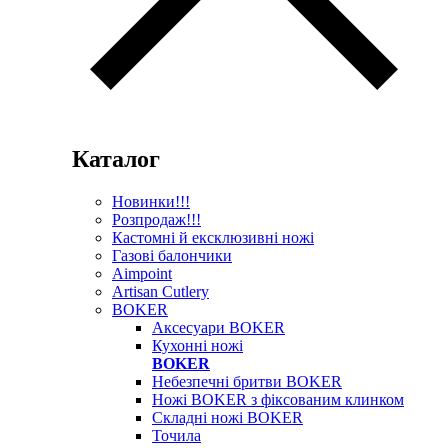
Каталог
Новинки!!!
Розпродаж!!!
Кастомні й ексклюзивні ножі
Газові балончики
Aimpoint
Artisan Cutlery
BOKER
Аксесуари BOKER
Кухонні ножі
BOKER
Небезпечні бритви BOKER
Ножі BOKER з фіксованим клинком
Складні ножі BOKER
Точила