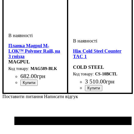
Планка Magpul M-
LOK™ Polymer Raill, на
Ніж Cold Steel Counter
3 гнізда
TAC 1
MAGPUL
COLD STEEL
MAG589-BLK
CS-10BCTL
682
.
00
грн
3 510
.
00
грн
Поставити питання
Написати відгук