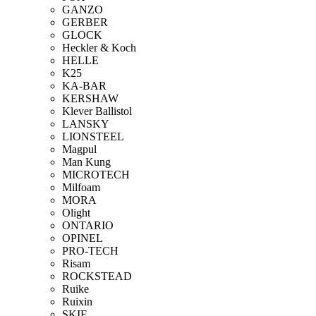
GANZO
GERBER
GLOCK
Heckler & Koch
HELLE
K25
KA-BAR
KERSHAW
Klever Ballistol
LANSKY
LIONSTEEL
Magpul
Man Kung
MICROTECH
Milfoam
MORA
Olight
ONTARIO
OPINEL
PRO-TECH
Risam
ROCKSTEAD
Ruike
Ruixin
SKIF