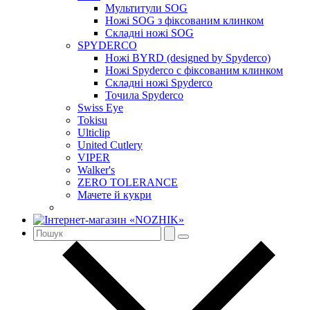
Мультитули SOG
Ножі SOG з фіксованим клинком
Складні ножі SOG
SPYDERCO
Ножі BYRD (designed by Spyderco)
Ножі Spyderco c фіксованим клинком
Складні ножі Spyderco
Точила Spyderco
Swiss Eye
Tokisu
Ulticlip
United Cutlery
VIPER
Walker's
ZERO TOLERANCE
Мачете й кукри