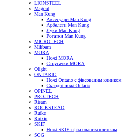
LIONSTEEL
Magpul
Man Kung
Аксесуари Man Kung
Арбалети Man Kung
Луки Man Kung
Рогатки Man Kung
MICROTECH
Milfoam
MORA
Ножі MORA
Стругачки MORA
Olight
ONTARIO
Ножі Ontario c фіксованим клинком
Складні ножі Ontario
OPINEL
PRO-TECH
Risam
ROCKSTEAD
Ruike
Ruixin
SKIF
Ножі SKIF з фіксованим клинком
SOG