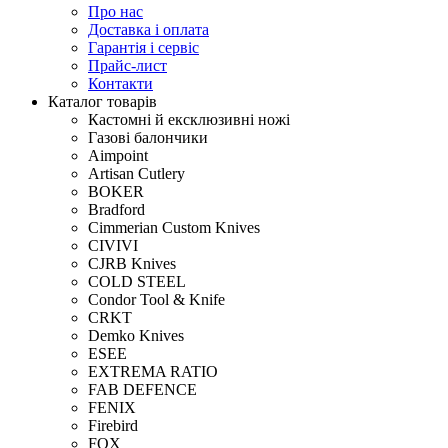
Про нас
Доставка і оплата
Гарантія і сервіс
Прайс-лист
Контакти
Каталог товарів
Кастомні й ексклюзивні ножі
Газові балончики
Aimpoint
Artisan Cutlery
BOKER
Bradford
Cimmerian Custom Knives
CIVIVI
CJRB Knives
COLD STEEL
Condor Tool & Knife
CRKT
Demko Knives
ESEE
EXTREMA RATIO
FAB DEFENCE
FENIX
Firebird
FOX