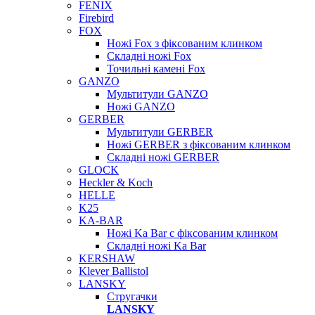
FENIX
Firebird
FOX
Ножі Fox з фіксованим клинком
Складні ножі Fox
Точильні камені Fox
GANZO
Мультитули GANZO
Ножі GANZO
GERBER
Мультитули GERBER
Ножі GERBER з фіксованим клинком
Складні ножі GERBER
GLOCK
Heckler & Koch
HELLE
K25
KA-BAR
Ножі Ka Bar c фіксованим клинком
Складні ножі Ka Bar
KERSHAW
Klever Ballistol
LANSKY
Стругачки
LANSKY