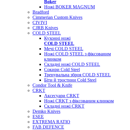
Boker
Ножі BOKER MAGNUM
Bradford
Cimmerian Custom Knives
CIVIVI
CJRB Knives
COLD STEEL
Кухонні ножі
COLD STEEL
Мечі COLD STEEL
Ножі COLD STEEL з фіксованим
клинком
Складні ножі COLD STEEL
Сокири Cold Steel
Тренувальна зброя COLD STEEL
Біти й тростини Cold Steel
Condor Tool & Knife
CRKT
Аксесуари CRKT
Ножі CRKT з фіксованим клинком
Складні ножі CRKT
Demko Knives
ESEE
EXTREMA RATIO
FAB DEFENCE