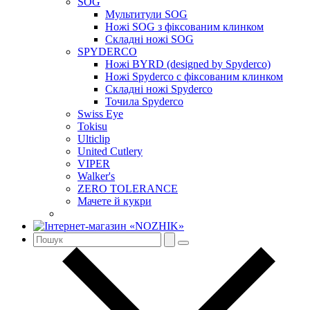
SOG
Мультитули SOG
Ножі SOG з фіксованим клинком
Складні ножі SOG
SPYDERCO
Ножі BYRD (designed by Spyderco)
Ножі Spyderco c фіксованим клинком
Складні ножі Spyderco
Точила Spyderco
Swiss Eye
Tokisu
Ulticlip
United Cutlery
VIPER
Walker's
ZERO TOLERANCE
Мачете й кукри