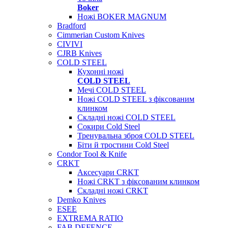
Boker
Ножі BOKER MAGNUM
Bradford
Cimmerian Custom Knives
CIVIVI
CJRB Knives
COLD STEEL
Кухонні ножі
COLD STEEL
Мечі COLD STEEL
Ножі COLD STEEL з фіксованим
клинком
Складні ножі COLD STEEL
Сокири Cold Steel
Тренувальна зброя COLD STEEL
Біти й тростини Cold Steel
Condor Tool & Knife
CRKT
Аксесуари CRKT
Ножі CRKT з фіксованим клинком
Складні ножі CRKT
Demko Knives
ESEE
EXTREMA RATIO
FAB DEFENCE