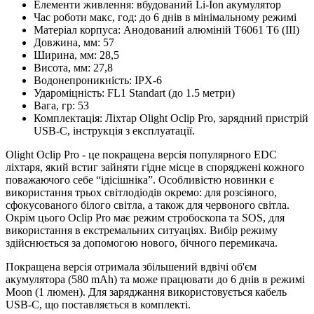
Елементи живлення:
вбудований Li-Ion акумулятор
Час роботи макс, год:
до 6 днів в мінімальному режимі
Матеріал корпуса:
Анодований алюміній T6061 T6 (III)
Довжина, мм:
57
Ширина, мм:
28,5
Висота, мм:
27,8
Водонепроникність:
IPX-6
Удароміцність:
FL1 Standart (до 1.5 метри)
Вага, гр:
53
Комплектація:
Ліхтар Olight Oclip Pro, зарядний пристрій
USB-C, інструкція з експлуатації.
Olight Oclip Pro - це покращена версія популярного EDC
ліхтаря, який встиг зайняти гідне місце в споряджені кожного
поважаючого себе “ідісішніка”. Особливістю новинки є
використання трьох світлодіодів окремо: для розсіяного,
сфокусованого білого світла, а також для червоного світла.
Окрім цього Oclip Pro має режим стробоскопа та SOS, для
використання в екстремальних ситуаціях. Вибір режиму
здійснюється за допомогою нового, бічного перемикача.
Покращена версія отримала збільшений вдвічі об'єм
акумулятора (580 mAh) та може працювати до 6 днів в режимі
Moon (1 люмен). Для заряджання використовується кабель
USB-C, що поставляється в комплекті.