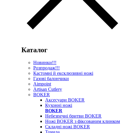
Каталог
Новинки!!!
Розпродаж!!!
Кастомні й ексклюзивні ножі
Газові балончики
Aimpoint
Artisan Cutlery
BOKER
Аксесуари BOKER
Кухонні ножі
BOKER
Небезпечні бритви BOKER
Ножі BOKER з фіксованим клинком
Складні ножі BOKER
Точила