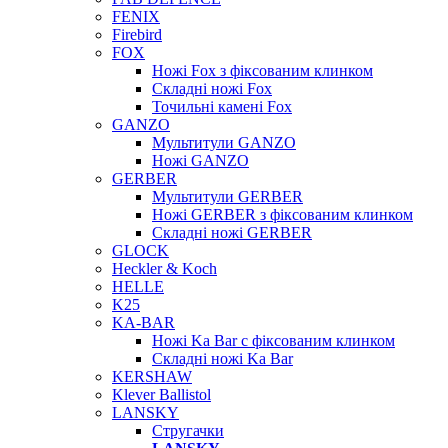
FENIX
Firebird
FOX
Ножі Fox з фіксованим клинком
Складні ножі Fox
Точильні камені Fox
GANZO
Мультитули GANZO
Ножі GANZO
GERBER
Мультитули GERBER
Ножі GERBER з фіксованим клинком
Складні ножі GERBER
GLOCK
Heckler & Koch
HELLE
K25
KA-BAR
Ножі Ka Bar c фіксованим клинком
Складні ножі Ka Bar
KERSHAW
Klever Ballistol
LANSKY
Стругачки