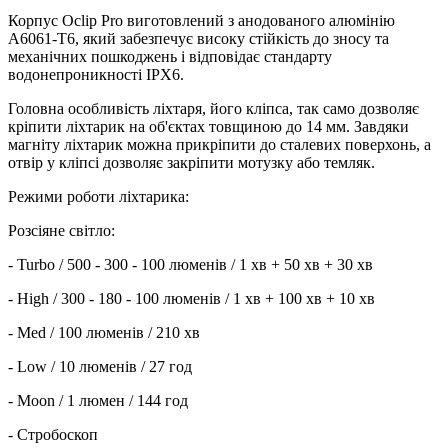
Корпус Oclip Pro виготовлений з анодованого алюмінію
A6061-T6, який забезпечує високу стійкість до зносу та
механічних пошкоджень і відповідає стандарту
водонепроникності IPX6.
Головна особливість ліхтаря, його кліпса, так само дозволяє
кріпити ліхтарик на об'єктах товщиною до 14 мм. Завдяки
магніту ліхтарик можна прикріпити до сталевих поверхонь, а
отвір у кліпсі дозволяє закріпити мотузку або темляк.
Режими роботи ліхтарика:
Розсіяне світло:
- Turbo / 500 - 300 - 100 люменів / 1 хв + 50 хв + 30 хв
- High / 300 - 180 - 100 люменів / 1 хв + 100 хв + 10 хв
- Med / 100 люменів / 210 хв
- Low / 10 люменів / 27 год
- Moon / 1 люмен / 144 год
- Стробоскоп