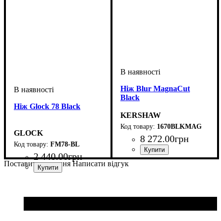
Ніж Blur MagnaCut
Black
Ніж Glock 78 Black
KERSHAW
1670BLKMAG
GLOCK
8 272
.
00
грн
FM78-BL
2 440
.
00
грн
Поставити питання
Написати відгук