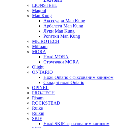
LANSKY
LIONSTEEL
Magpul
Man Kung
Аксесуари Man Kung
Арбалети Man Kung
Луки Man Kung
Рогатки Man Kung
MICROTECH
Milfoam
MORA
Ножі MORA
Стругачки MORA
Olight
ONTARIO
Ножі Ontario c фіксованим клинком
Складні ножі Ontario
OPINEL
PRO-TECH
Risam
ROCKSTEAD
Ruike
Ruixin
SKIF
Ножі SKIF з фіксованим клинком