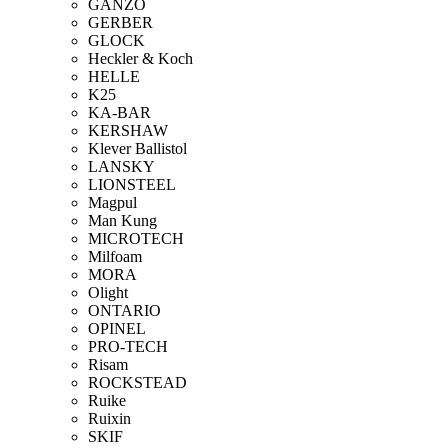
GANZO
GERBER
GLOCK
Heckler & Koch
HELLE
K25
KA-BAR
KERSHAW
Klever Ballistol
LANSKY
LIONSTEEL
Magpul
Man Kung
MICROTECH
Milfoam
MORA
Olight
ONTARIO
OPINEL
PRO-TECH
Risam
ROCKSTEAD
Ruike
Ruixin
SKIF