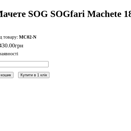
ачете SOG SOGfari Machete 1
MC02-N
430
.
00
грн
 кошик
Купити в 1 клік