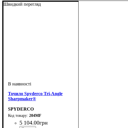
Швидкий перегляд
Точило Spyderco Tri-Angle
Sharpmaker®
SPYDERCO
204MF
5 104
.
00
грн