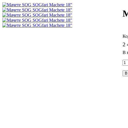
М
2 
В