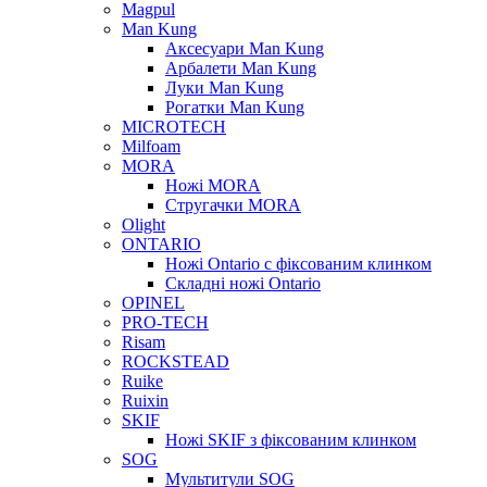
Magpul
Man Kung
Аксесуари Man Kung
Арбалети Man Kung
Луки Man Kung
Рогатки Man Kung
MICROTECH
Milfoam
MORA
Ножі MORA
Стругачки MORA
Olight
ONTARIO
Ножі Ontario c фіксованим клинком
Складні ножі Ontario
OPINEL
PRO-TECH
Risam
ROCKSTEAD
Ruike
Ruixin
SKIF
Ножі SKIF з фіксованим клинком
SOG
Мультитули SOG