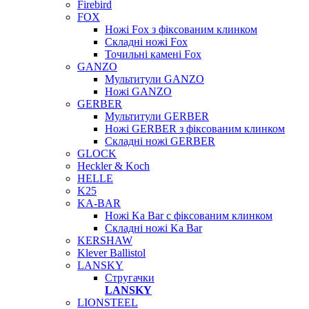
Firebird
FOX
Ножі Fox з фіксованим клинком
Складні ножі Fox
Точильні камені Fox
GANZO
Мультитули GANZO
Ножі GANZO
GERBER
Мультитули GERBER
Ножі GERBER з фіксованим клинком
Складні ножі GERBER
GLOCK
Heckler & Koch
HELLE
K25
KA-BAR
Ножі Ka Bar c фіксованим клинком
Складні ножі Ka Bar
KERSHAW
Klever Ballistol
LANSKY
Стругачки
LANSKY
LIONSTEEL