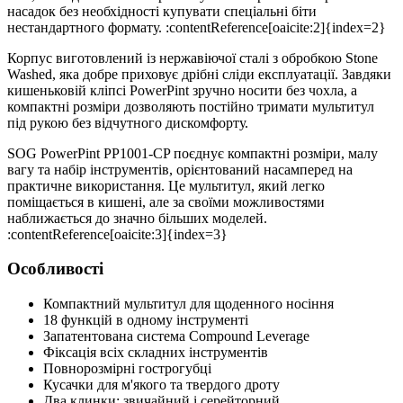
насадок без необхідності купувати спеціальні біти
нестандартного формату. :contentReference[oaicite:2]{index=2}
Корпус виготовлений із нержавіючої сталі з обробкою Stone
Washed, яка добре приховує дрібні сліди експлуатації. Завдяки
кишеньковій кліпсі PowerPint зручно носити без чохла, а
компактні розміри дозволяють постійно тримати мультитул
під рукою без відчутного дискомфорту.
SOG PowerPint PP1001-CP поєднує компактні розміри, малу
вагу та набір інструментів, орієнтований насамперед на
практичне використання. Це мультитул, який легко
поміщається в кишені, але за своїми можливостями
наближається до значно більших моделей.
:contentReference[oaicite:3]{index=3}
Особливості
Компактний мультитул для щоденного носіння
18 функцій в одному інструменті
Запатентована система Compound Leverage
Фіксація всіх складних інструментів
Повнорозмірні гострогубці
Кусачки для м'якого та твердого дроту
Два клинки: звичайний і серейторний