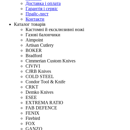
Доставка і оплата
Гарантія і сервіс
Прайс-лист
Контакти
Каталог товарів
Кастомні й ексклюзивні ножі
Газові балончики
Aimpoint
Artisan Cutlery
BOKER
Bradford
Cimmerian Custom Knives
CIVIVI
CJRB Knives
COLD STEEL
Condor Tool & Knife
CRKT
Demko Knives
ESEE
EXTREMA RATIO
FAB DEFENCE
FENIX
Firebird
FOX
GANZO