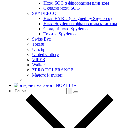
Ножі SOG з фіксованим клинком
Складні ножі SOG
SPYDERCO
Ножі BYRD (designed by Spyderco)
Ножі Spyderco c фіксованим клинком
Складні ножі Spyderco
Точила Spyderco
Swiss Eye
Tokisu
Ulticlip
United Cutlery
VIPER
Walker's
ZERO TOLERANCE
Мачете й кукри