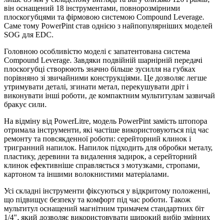
він оснащений 18 інструментами, повнорозмірними
плоскогубцями та фірмовою системою Compound Leverage.
Саме тому PowerPint став однією з найпопулярніших моделей
SOG для EDC.
Головною особливістю моделі є запатентована система
Compound Leverage. Завдяки подвійній шарнірній передачі
плоскогубці створюють значно більше зусилля на губках
порівняно зі звичайними конструкціями. Це дозволяє легше
утримувати деталі, згинати метал, перекушувати дріт і
виконувати інші роботи, де компактним мультитулам зазвичай
бракує сили.
На відміну від PowerLitre, модель PowerPint замість штопора
отримала інструменти, які частіше використовуються під час
ремонту та повсякденної роботи: серейторний клинок і
тригранний напилок. Напилок підходить для обробки металу,
пластику, деревини та видалення задирок, а серейторний
клинок ефективніше справляється з мотузками, стропами,
картоном та іншими волокнистими матеріалами.
Усі складні інструменти фіксуються у відкритому положенні,
що підвищує безпеку та комфорт під час роботи. Також
мультитул оснащений магнітним тримачем стандартних біт
1/4", який дозволяє використовувати широкий вибір змінних