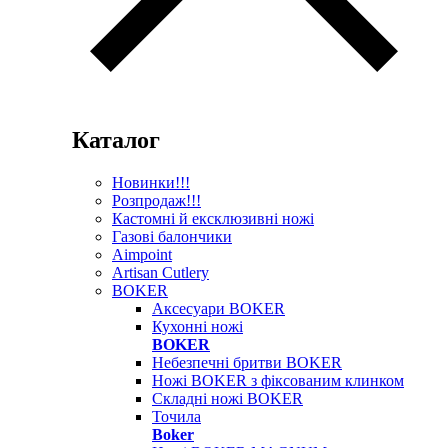
Каталог
Новинки!!!
Розпродаж!!!
Кастомні й ексклюзивні ножі
Газові балончики
Aimpoint
Artisan Cutlery
BOKER
Аксесуари BOKER
Кухонні ножі
BOKER
Небезпечні бритви BOKER
Ножі BOKER з фіксованим клинком
Складні ножі BOKER
Точила
Boker