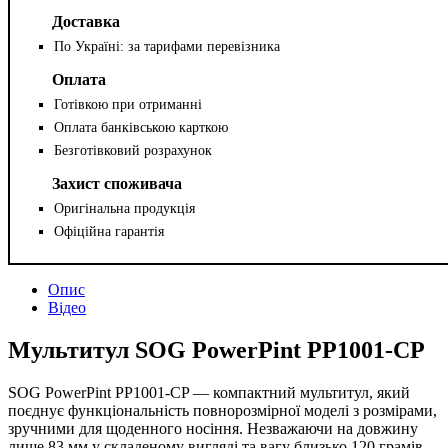
Доставка
По Україні: за тарифами перевізника
Оплата
Готівкою при отриманні
Оплата банківською карткою
Безготівковий розрахунок
Захист споживача
Оригінальна продукція
Офіційна гарантія
Опис
Відео
Мультитул SOG PowerPint PP1001-CP
SOG PowerPint PP1001-CP — компактний мультитул, який
поєднує функціональність повнорозмірної моделі з розмірами,
зручними для щоденного носіння. Незважаючи на довжину
лише 83 мм у складеному вигляді та вагу близько 120 грамів,