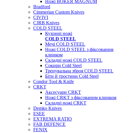
Ножі BOKER MAGNUM
Bradford
Cimmerian Custom Knives
CIVIVI
CJRB Knives
COLD STEEL
Кухонні ножі
COLD STEEL
Мечі COLD STEEL
Ножі COLD STEEL з фіксованим
клинком
Складні ножі COLD STEEL
Сокири Cold Steel
Тренувальна зброя COLD STEEL
Біти й тростини Cold Steel
Condor Tool & Knife
CRKT
Аксесуари CRKT
Ножі CRKT з фіксованим клинком
Складні ножі CRKT
Demko Knives
ESEE
EXTREMA RATIO
FAB DEFENCE
FENIX