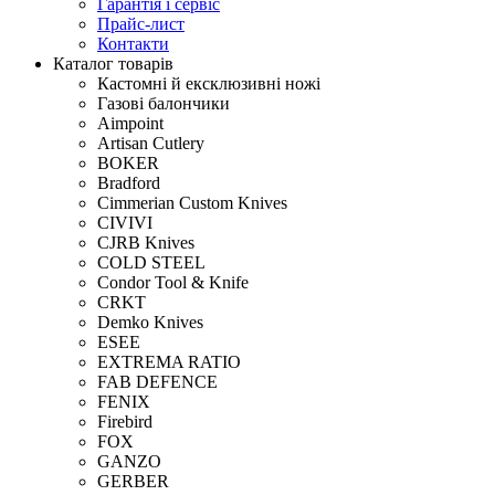
Гарантія і сервіс
Прайс-лист
Контакти
Каталог товарів
Кастомні й ексклюзивні ножі
Газові балончики
Aimpoint
Artisan Cutlery
BOKER
Bradford
Cimmerian Custom Knives
CIVIVI
CJRB Knives
COLD STEEL
Condor Tool & Knife
CRKT
Demko Knives
ESEE
EXTREMA RATIO
FAB DEFENCE
FENIX
Firebird
FOX
GANZO
GERBER