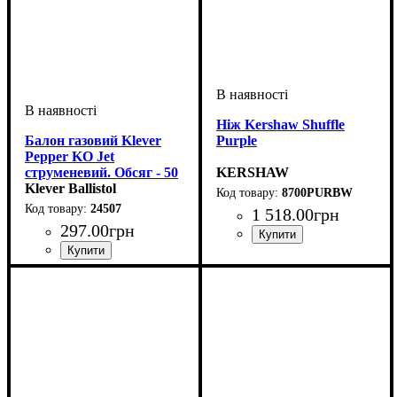
Ніж Kershaw Shuffle
Балон газовий Klever
Purple
Pepper KO Jet
струменевий. Обсяг - 50
KERSHAW
мл
Klever Ballistol
8700PURBW
24507
1 518
.
00
грн
297
.
00
грн