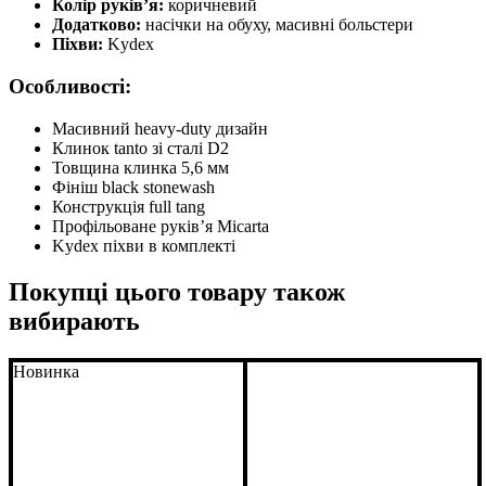
Колір руків’я:
коричневий
Додатково:
насічки на обуху, масивні больстери
Піхви:
Kydex
Особливості:
Масивний heavy-duty дизайн
Клинок tanto зі сталі D2
Товщина клинка 5,6 мм
Фініш black stonewash
Конструкція full tang
Профільоване руків’я Micarta
Kydex піхви в комплекті
Покупці цього товару також
вибирають
Новинка