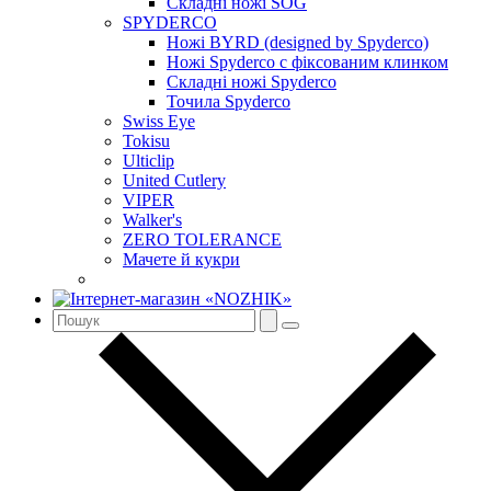
Складні ножі SOG
SPYDERCO
Ножі BYRD (designed by Spyderco)
Ножі Spyderco c фіксованим клинком
Складні ножі Spyderco
Точила Spyderco
Swiss Eye
Tokisu
Ulticlip
United Cutlery
VIPER
Walker's
ZERO TOLERANCE
Мачете й кукри