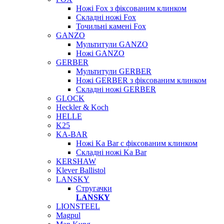
Ножі Fox з фіксованим клинком
Складні ножі Fox
Точильні камені Fox
GANZO
Мультитули GANZO
Ножі GANZO
GERBER
Мультитули GERBER
Ножі GERBER з фіксованим клинком
Складні ножі GERBER
GLOCK
Heckler & Koch
HELLE
K25
KA-BAR
Ножі Ka Bar c фіксованим клинком
Складні ножі Ka Bar
KERSHAW
Klever Ballistol
LANSKY
Стругачки
LANSKY
LIONSTEEL
Magpul