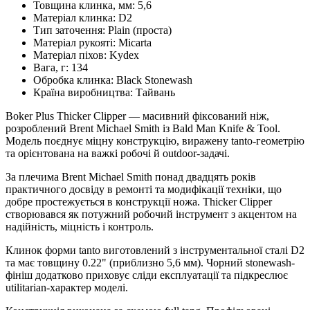
Товщина клинка, мм:
5,6
Матеріал клинка:
D2
Тип заточення:
Plain (проста)
Матеріал рукояті:
Micarta
Матеріал піхов:
Kydex
Вага, г:
134
Обробка клинка:
Black Stonewash
Країна виробництва:
Тайвань
Boker Plus Thicker Clipper — масивний фіксований ніж,
розроблений Brent Michael Smith із Bald Man Knife & Tool.
Модель поєднує міцну конструкцію, виражену tanto-геометрію
та орієнтована на важкі робочі й outdoor-задачі.
За плечима Brent Michael Smith понад двадцять років
практичного досвіду в ремонті та модифікації техніки, що
добре простежується в конструкції ножа. Thicker Clipper
створювався як потужний робочий інструмент з акцентом на
надійність, міцність і контроль.
Клинок форми tanto виготовлений з інструментальної сталі D2
та має товщину 0.22" (приблизно 5,6 мм). Чорний stonewash-
фініш додатково приховує сліди експлуатації та підкреслює
utilitarian-характер моделі.