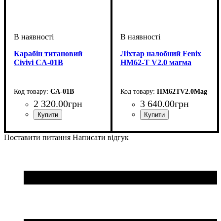
Карабін титановий
Ліхтар налобний Fenix
Civivi CA-01B
HM62-T V2.0 магма
CA-01B
HM62TV2.0Mag
2 320
.
00
грн
3 640
.
00
грн
Поставити питання
Написати відгук