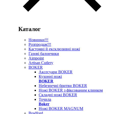
Каталог
Новинки!!!
Розпродаж!!!
Кастомні й ексклюзивні ножі
Газові балончики
Aimpoint
Artisan Cutlery
BOKER
Аксесуари BOKER
Кухонні ножі
BOKER
Небезпечні бритви BOKER
Ножі BOKER з фіксованим клинком
Складні ножі BOKER
Точила
Boker
Ножі BOKER MAGNUM
Bradford