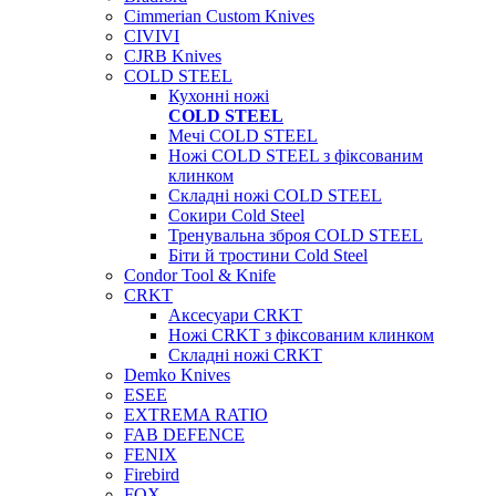
Cimmerian Custom Knives
CIVIVI
CJRB Knives
COLD STEEL
Кухонні ножі
COLD STEEL
Мечі COLD STEEL
Ножі COLD STEEL з фіксованим
клинком
Складні ножі COLD STEEL
Сокири Cold Steel
Тренувальна зброя COLD STEEL
Біти й тростини Cold Steel
Condor Tool & Knife
CRKT
Аксесуари CRKT
Ножі CRKT з фіксованим клинком
Складні ножі CRKT
Demko Knives
ESEE
EXTREMA RATIO
FAB DEFENCE
FENIX
Firebird
FOX