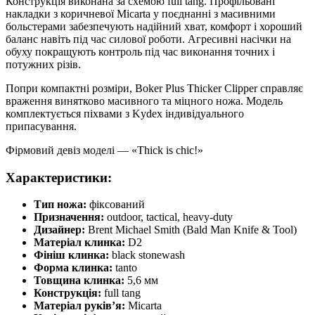
Конструкція виконана за схемою full tang. Профільовані
накладки з коричневої Micarta у поєднанні з масивними
больстерами забезпечують надійний хват, комфорт і хороший
баланс навіть під час силової роботи. Агресивні насічки на
обуху покращують контроль під час виконання точних і
потужних різів.
Попри компактні розміри, Boker Plus Thicker Clipper справляє
враження винятково масивного та міцного ножа. Модель
комплектується піхвами з Kydex індивідуального
припасування.
Фірмовий девіз моделі — «Thick is chic!»
Характеристики:
Тип ножа:
фіксований
Призначення:
outdoor, tactical, heavy-duty
Дизайнер:
Brent Michael Smith (Bald Man Knife & Tool)
Матеріал клинка:
D2
Фініш клинка:
black stonewash
Форма клинка:
tanto
Товщина клинка:
5,6 мм
Конструкція:
full tang
Матеріал руків’я:
Micarta