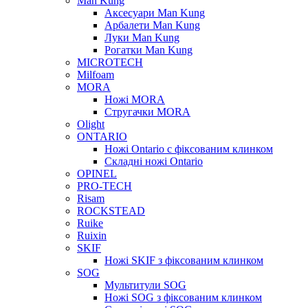
Man Kung
Аксесуари Man Kung
Арбалети Man Kung
Луки Man Kung
Рогатки Man Kung
MICROTECH
Milfoam
MORA
Ножі MORA
Стругачки MORA
Olight
ONTARIO
Ножі Ontario c фіксованим клинком
Складні ножі Ontario
OPINEL
PRO-TECH
Risam
ROCKSTEAD
Ruike
Ruixin
SKIF
Ножі SKIF з фіксованим клинком
SOG
Мультитули SOG
Ножі SOG з фіксованим клинком