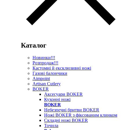
Каталог
Новинки!!!
Розпродаж!!!
Кастомні й ексклюзивні ножі
Газові балончики
Aimpoint
Artisan Cutlery
BOKER
Аксесуари BOKER
Кухонні ножі
BOKER
Небезпечні бритви BOKER
Ножі BOKER з фіксованим клинком
Складні ножі BOKER
Точила