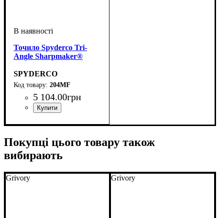
Точило Spyderco Tri-
Angle Sharpmaker®
SPYDERCO
204MF
5 104
.
00
грн
Покупці цього товару також
вибирають
Grivory
Grivory