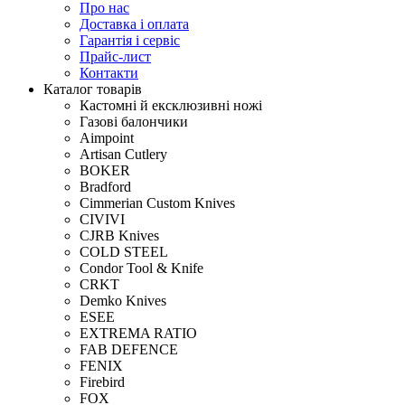
Про нас
Доставка і оплата
Гарантія і сервіс
Прайс-лист
Контакти
Каталог товарів
Кастомні й ексклюзивні ножі
Газові балончики
Aimpoint
Artisan Cutlery
BOKER
Bradford
Cimmerian Custom Knives
CIVIVI
CJRB Knives
COLD STEEL
Condor Tool & Knife
CRKT
Demko Knives
ESEE
EXTREMA RATIO
FAB DEFENCE
FENIX
Firebird
FOX