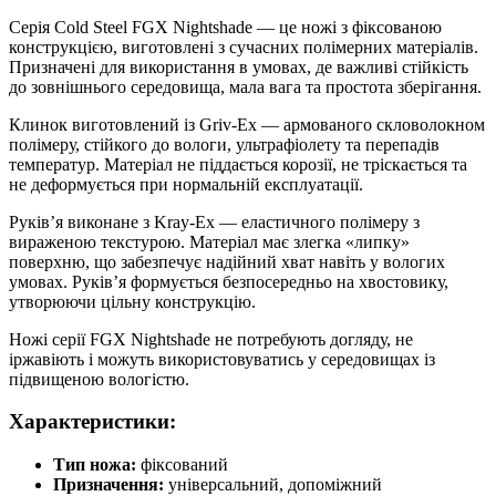
Серія Cold Steel FGX Nightshade — це ножі з фіксованою
конструкцією, виготовлені з сучасних полімерних матеріалів.
Призначені для використання в умовах, де важливі стійкість
до зовнішнього середовища, мала вага та простота зберігання.
Клинок виготовлений із Griv-Ex — армованого скловолокном
полімеру, стійкого до вологи, ультрафіолету та перепадів
температур. Матеріал не піддається корозії, не тріскається та
не деформується при нормальній експлуатації.
Руків’я виконане з Kray-Ex — еластичного полімеру з
вираженою текстурою. Матеріал має злегка «липку»
поверхню, що забезпечує надійний хват навіть у вологих
умовах. Руків’я формується безпосередньо на хвостовику,
утворюючи цільну конструкцію.
Ножі серії FGX Nightshade не потребують догляду, не
іржавіють і можуть використовуватись у середовищах із
підвищеною вологістю.
Характеристики:
Тип ножа:
фіксований
Призначення:
універсальний, допоміжний