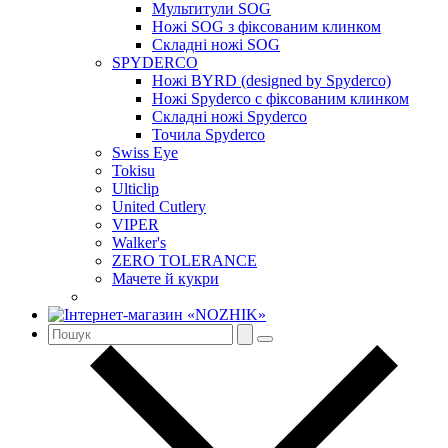
Мультитули SOG
Ножі SOG з фіксованим клинком
Складні ножі SOG
SPYDERCO
Ножі BYRD (designed by Spyderco)
Ножі Spyderco c фіксованим клинком
Складні ножі Spyderco
Точила Spyderco
Swiss Eye
Tokisu
Ulticlip
United Cutlery
VIPER
Walker's
ZERO TOLERANCE
Мачете й кукри