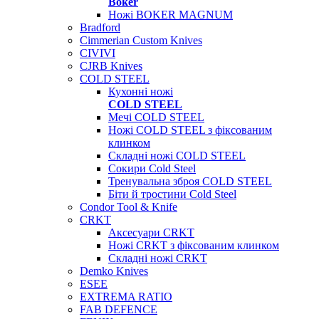
Boker
Ножі BOKER MAGNUM
Bradford
Cimmerian Custom Knives
CIVIVI
CJRB Knives
COLD STEEL
Кухонні ножі
COLD STEEL
Мечі COLD STEEL
Ножі COLD STEEL з фіксованим
клинком
Складні ножі COLD STEEL
Сокири Cold Steel
Тренувальна зброя COLD STEEL
Біти й тростини Cold Steel
Condor Tool & Knife
CRKT
Аксесуари CRKT
Ножі CRKT з фіксованим клинком
Складні ножі CRKT
Demko Knives
ESEE
EXTREMA RATIO
FAB DEFENCE