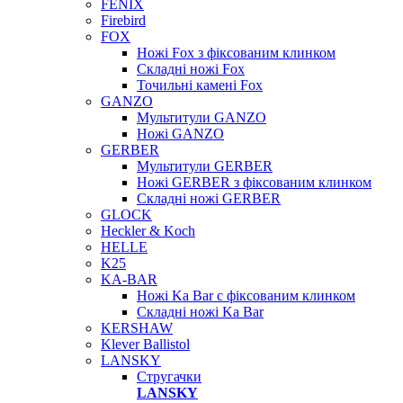
FENIX
Firebird
FOX
Ножі Fox з фіксованим клинком
Складні ножі Fox
Точильні камені Fox
GANZO
Мультитули GANZO
Ножі GANZO
GERBER
Мультитули GERBER
Ножі GERBER з фіксованим клинком
Складні ножі GERBER
GLOCK
Heckler & Koch
HELLE
K25
KA-BAR
Ножі Ka Bar c фіксованим клинком
Складні ножі Ka Bar
KERSHAW
Klever Ballistol
LANSKY
Стругачки
LANSKY