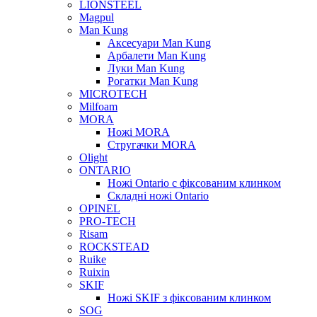
LIONSTEEL
Magpul
Man Kung
Аксесуари Man Kung
Арбалети Man Kung
Луки Man Kung
Рогатки Man Kung
MICROTECH
Milfoam
MORA
Ножі MORA
Стругачки MORA
Olight
ONTARIO
Ножі Ontario c фіксованим клинком
Складні ножі Ontario
OPINEL
PRO-TECH
Risam
ROCKSTEAD
Ruike
Ruixin
SKIF
Ножі SKIF з фіксованим клинком
SOG