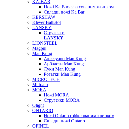
KA-BAR
Ножі Ka Bar c фіксованим клинком
Складні ножі Ka Bar
KERSHAW
Klever Ballistol
LANSKY
Стругачки
LANSKY
LIONSTEEL
Magpul
Man Kung
Аксесуари Man Kung
Арбалети Man Kung
Луки Man Kung
Рогатки Man Kung
MICROTECH
Milfoam
MORA
Ножі MORA
Стругачки MORA
Olight
ONTARIO
Ножі Ontario c фіксованим клинком
Складні ножі Ontario
OPINEL