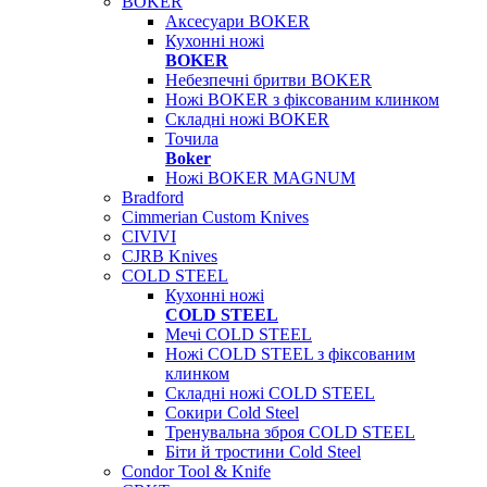
BOKER
Аксесуари BOKER
Кухонні ножі
BOKER
Небезпечні бритви BOKER
Ножі BOKER з фіксованим клинком
Складні ножі BOKER
Точила
Boker
Ножі BOKER MAGNUM
Bradford
Cimmerian Custom Knives
CIVIVI
CJRB Knives
COLD STEEL
Кухонні ножі
COLD STEEL
Мечі COLD STEEL
Ножі COLD STEEL з фіксованим
клинком
Складні ножі COLD STEEL
Сокири Cold Steel
Тренувальна зброя COLD STEEL
Біти й тростини Cold Steel
Condor Tool & Knife