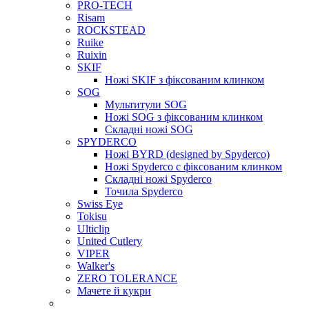
PRO-TECH
Risam
ROCKSTEAD
Ruike
Ruixin
SKIF
Ножі SKIF з фіксованим клинком
SOG
Мультитули SOG
Ножі SOG з фіксованим клинком
Складні ножі SOG
SPYDERCO
Ножі BYRD (designed by Spyderco)
Ножі Spyderco c фіксованим клинком
Складні ножі Spyderco
Точила Spyderco
Swiss Eye
Tokisu
Ulticlip
United Cutlery
VIPER
Walker's
ZERO TOLERANCE
Мачете й кукри