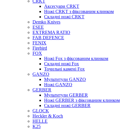
CRKT
Аксесуари CRKT
Ножі CRKT з фіксованим клинком
Складні ножі CRKT
Demko Knives
ESEE
EXTREMA RATIO
FAB DEFENCE
FENIX
Firebird
FOX
Ножі Fox з фіксованим клинком
Складні ножі Fox
Точильні камені Fox
GANZO
Мультитули GANZO
Ножі GANZO
GERBER
Мультитули GERBER
Ножі GERBER з фіксованим клинком
Складні ножі GERBER
GLOCK
Heckler & Koch
HELLE
K25