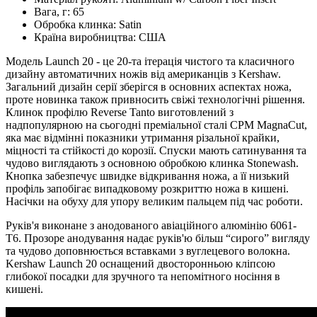
Вага, г:
65
Обробка клинка:
Satin
Країна виробництва:
США
Модель Launch 20 - це 20-та ітерація чистого та класичного
дизайну автоматичних ножів від американців з Kershaw.
Загальний дизайн серії зберігся в основних аспектах ножа,
проте новинка також привносить свіжі технологічні рішення.
Клинок профілю Reverse Tanto виготовлений з
надпопулярною на сьогодні преміальної сталі CPM MagnaCut,
яка має відмінні показники утримання різальної крайки,
міцності та стійкості до корозії. Спуски мають сатинування та
чудово виглядають з основною обробкою клинка Stonewash.
Кнопка забезпечує швидке відкривання ножа, а її низький
профіль запобігає випадковому розкриттю ножа в кишені.
Насічки на обуху для упору великим пальцем під час роботи.
Руків'я виконане з анодованого авіаційного алюмінію 6061-
T6. Прозоре анодування надає руків'ю більш “сирого” вигляду
та чудово доповнюється вставками з вуглецевого волокна.
Kershaw Launch 20 оснащений двосторонньою кліпсою
глибокої посадки для зручного та непомітного носіння в
кишені.