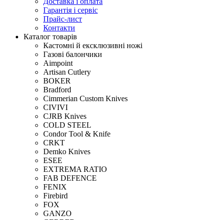
Доставка і оплата
Гарантія і сервіс
Прайс-лист
Контакти
Каталог товарів
Кастомні й ексклюзивні ножі
Газові балончики
Aimpoint
Artisan Cutlery
BOKER
Bradford
Cimmerian Custom Knives
CIVIVI
CJRB Knives
COLD STEEL
Condor Tool & Knife
CRKT
Demko Knives
ESEE
EXTREMA RATIO
FAB DEFENCE
FENIX
Firebird
FOX
GANZO