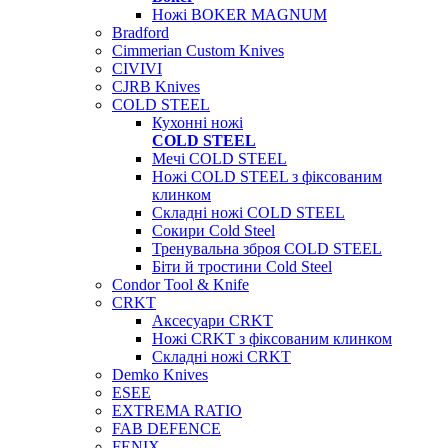
Ножі BOKER MAGNUM
Bradford
Cimmerian Custom Knives
CIVIVI
CJRB Knives
COLD STEEL
Кухонні ножі
COLD STEEL
Мечі COLD STEEL
Ножі COLD STEEL з фіксованим
клинком
Складні ножі COLD STEEL
Сокири Cold Steel
Тренувальна зброя COLD STEEL
Біти й тростини Cold Steel
Condor Tool & Knife
CRKT
Аксесуари CRKT
Ножі CRKT з фіксованим клинком
Складні ножі CRKT
Demko Knives
ESEE
EXTREMA RATIO
FAB DEFENCE
FENIX