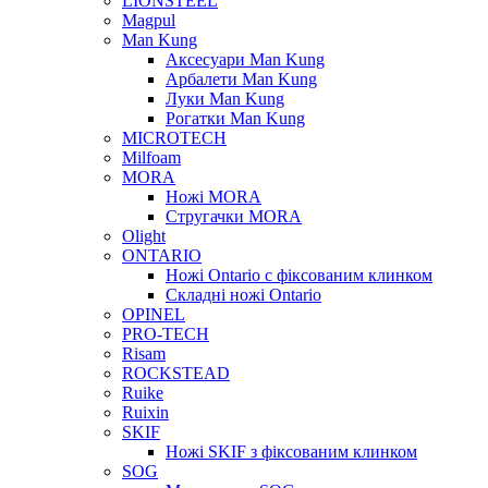
LIONSTEEL
Magpul
Man Kung
Аксесуари Man Kung
Арбалети Man Kung
Луки Man Kung
Рогатки Man Kung
MICROTECH
Milfoam
MORA
Ножі MORA
Стругачки MORA
Olight
ONTARIO
Ножі Ontario c фіксованим клинком
Складні ножі Ontario
OPINEL
PRO-TECH
Risam
ROCKSTEAD
Ruike
Ruixin
SKIF
Ножі SKIF з фіксованим клинком
SOG