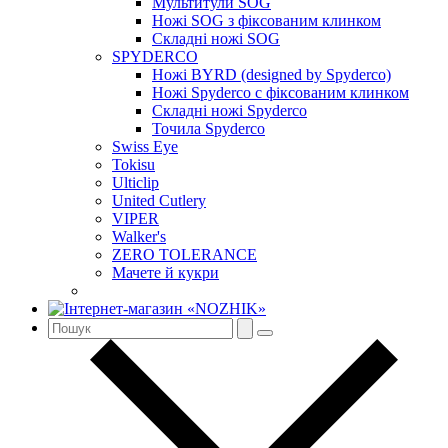
Мультитули SOG
Ножі SOG з фіксованим клинком
Складні ножі SOG
SPYDERCO
Ножі BYRD (designed by Spyderco)
Ножі Spyderco c фіксованим клинком
Складні ножі Spyderco
Точила Spyderco
Swiss Eye
Tokisu
Ulticlip
United Cutlery
VIPER
Walker's
ZERO TOLERANCE
Мачете й кукри