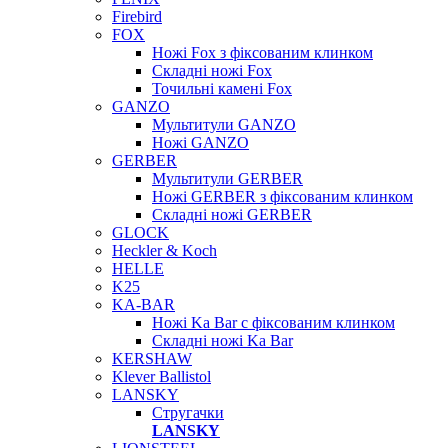
Firebird
FOX
Ножі Fox з фіксованим клинком
Складні ножі Fox
Точильні камені Fox
GANZO
Мультитули GANZO
Ножі GANZO
GERBER
Мультитули GERBER
Ножі GERBER з фіксованим клинком
Складні ножі GERBER
GLOCK
Heckler & Koch
HELLE
K25
KA-BAR
Ножі Ka Bar c фіксованим клинком
Складні ножі Ka Bar
KERSHAW
Klever Ballistol
LANSKY
Стругачки
LANSKY