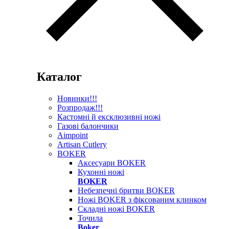
Каталог
Новинки!!!
Розпродаж!!!
Кастомні й ексклюзивні ножі
Газові балончики
Aimpoint
Artisan Cutlery
BOKER
Аксесуари BOKER
Кухонні ножі
BOKER
Небезпечні бритви BOKER
Ножі BOKER з фіксованим клинком
Складні ножі BOKER
Точила
Boker