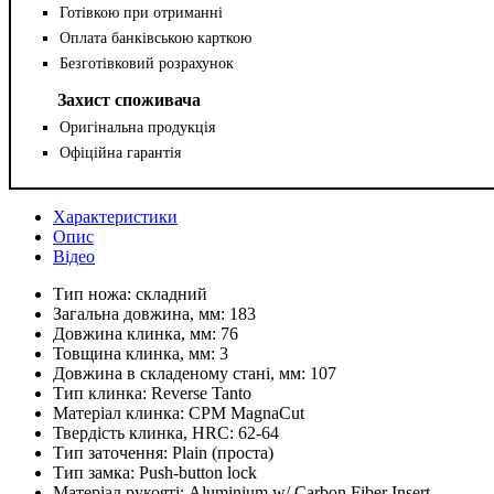
Готівкою при отриманні
Оплата банківською карткою
Безготівковий розрахунок
Захист споживача
Оригінальна продукція
Офіційна гарантія
Характеристики
Опис
Відео
Тип ножа:
складний
Загальна довжина, мм:
183
Довжина клинка, мм:
76
Товщина клинка, мм:
3
Довжина в складеному стані, мм:
107
Тип клинка:
Reverse Tanto
Матеріал клинка:
CPM MagnaCut
Твердість клинка, HRC:
62-64
Тип заточення:
Plain (проста)
Тип замка:
Push-button lock
Матеріал рукояті:
Aluminium w/ Carbon Fiber Insert