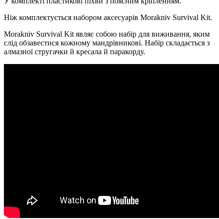
У комплекті пластикові піхви з поясним кріпленням.
Ніж комплектується набором аксесуарів Morakniv Survival Kit.
Morakniv Survival Kit являє собою набір для виживання, яким
слід обзавестися кожному мандрівникові. Набір складається з
алмазної стругачки й кресала й паракорду.