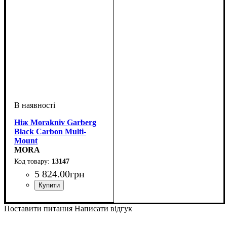
Ніж Morakniv Garberg
Black Carbon Multi-
Mount
MORA
13147
5 824
.
00
грн
Поставити питання
Написати відгук