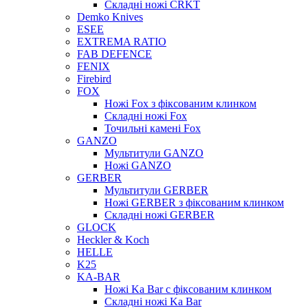
Складні ножі CRKT
Demko Knives
ESEE
EXTREMA RATIO
FAB DEFENCE
FENIX
Firebird
FOX
Ножі Fox з фіксованим клинком
Складні ножі Fox
Точильні камені Fox
GANZO
Мультитули GANZO
Ножі GANZO
GERBER
Мультитули GERBER
Ножі GERBER з фіксованим клинком
Складні ножі GERBER
GLOCK
Heckler & Koch
HELLE
K25
KA-BAR
Ножі Ka Bar c фіксованим клинком
Складні ножі Ka Bar