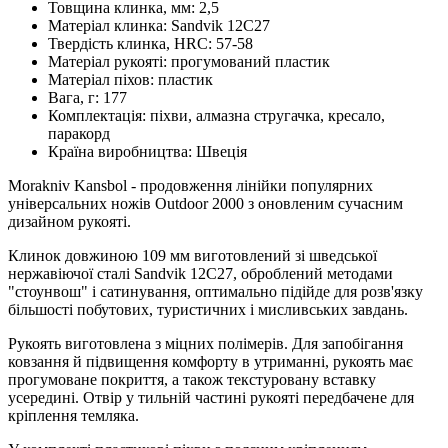
Товщина клинка, мм:
2,5
Матеріал клинка:
Sandvik 12C27
Твердість клинка, HRC:
57-58
Матеріал рукояті:
прогумований пластик
Матеріал піхов:
пластик
Вага, г:
177
Комплектація:
піхви, алмазна стругачка, кресало,
паракорд
Країна виробництва:
Швеція
Morakniv Kansbol - продовження лінійки популярних
універсальних ножів Outdoor 2000 з оновленим сучасним
дизайном рукояті.
Клинок довжиною 109 мм виготовлений зі шведської
нержавіючої сталі Sandvik 12C27, оброблений методами
"стоунвош" і сатинування, оптимально підійде для розв'язку
більшості побутових, туристичних і мисливських завдань.
Рукоять виготовлена з міцних полімерів. Для запобігання
ковзання й підвищення комфорту в утриманні, рукоять має
прогумоване покриття, а також текстуровану вставку
усередині. Отвір у тильній частині рукояті передбачене для
кріплення темляка.