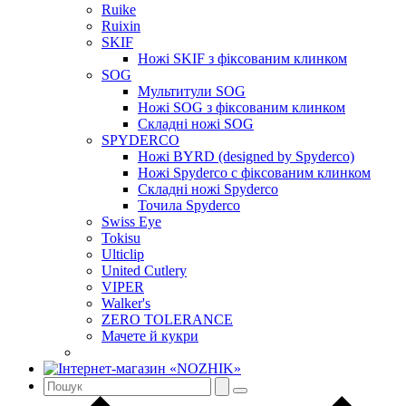
Ruike
Ruixin
SKIF
Ножі SKIF з фіксованим клинком
SOG
Мультитули SOG
Ножі SOG з фіксованим клинком
Складні ножі SOG
SPYDERCO
Ножі BYRD (designed by Spyderco)
Ножі Spyderco c фіксованим клинком
Складні ножі Spyderco
Точила Spyderco
Swiss Eye
Tokisu
Ulticlip
United Cutlery
VIPER
Walker's
ZERO TOLERANCE
Мачете й кукри