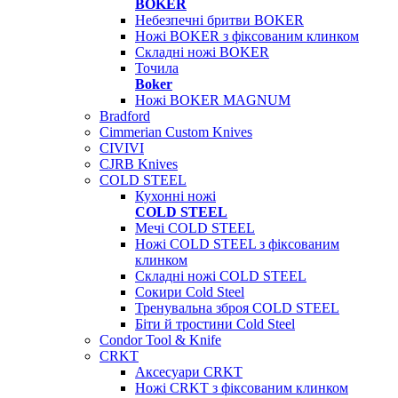
BOKER
Небезпечні бритви BOKER
Ножі BOKER з фіксованим клинком
Складні ножі BOKER
Точила
Boker
Ножі BOKER MAGNUM
Bradford
Cimmerian Custom Knives
CIVIVI
CJRB Knives
COLD STEEL
Кухонні ножі
COLD STEEL
Мечі COLD STEEL
Ножі COLD STEEL з фіксованим
клинком
Складні ножі COLD STEEL
Сокири Cold Steel
Тренувальна зброя COLD STEEL
Біти й тростини Cold Steel
Condor Tool & Knife
CRKT
Аксесуари CRKT
Ножі CRKT з фіксованим клинком