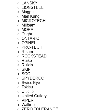
LANSKY
LIONSTEEL
Magpul
Man Kung
MICROTECH
Milfoam
MORA
Olight
ONTARIO
OPINEL
PRO-TECH
Risam
ROCKSTEAD
Ruike
Ruixin
SKIF
SOG
SPYDERCO
Swiss Eye
Tokisu
Ulticlip
United Cutlery
VIPER
Walker's
ZERO TOLERANCE