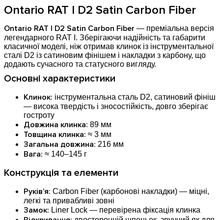
Ontario RAT I D2 Satin Carbon Fiber
Ontario RAT I D2 Satin Carbon Fiber
— преміальна версія
легендарного RAT I. Зберігаючи надійність та габарити
класичної моделі, ніж отримав клинок із інструментальної
сталі D2 із сатиновим фінішем і накладки з карбону, що
додають сучасного та статусного вигляду.
Основні характеристики
Клинок:
інструментальна сталь D2, сатиновий фініш
— висока твердість і зносостійкість, довго зберігає
гостроту
Довжина клинка:
89 мм
Товщина клинка:
≈ 3 мм
Загальна довжина:
216 мм
Вага:
≈ 140–145 г
Конструкція та елементи
Руків’я:
Carbon Fiber (карбонові накладки) — міцні,
легкі та привабливі зовні
Замок:
Liner Lock — перевірена фіксація клинка
двосторонній шпеньок, зручний як для