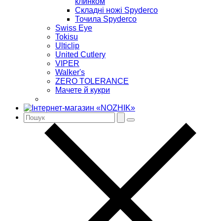
клинком
Складні ножі Spyderco
Точила Spyderco
Swiss Eye
Tokisu
Ulticlip
United Cutlery
VIPER
Walker's
ZERO TOLERANCE
Мачете й кукри