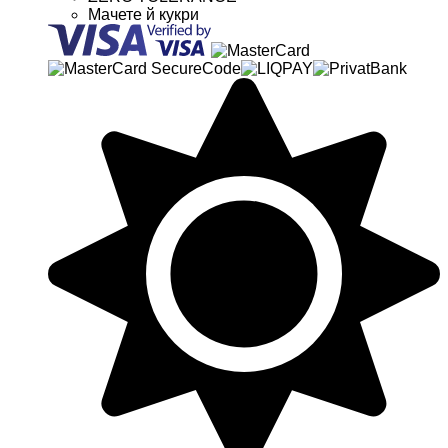
Мачете й кукри