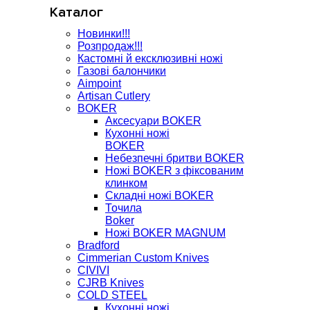
Каталог
Новинки!!!
Розпродаж!!!
Кастомні й ексклюзивні ножі
Газові балончики
Aimpoint
Artisan Cutlery
BOKER
Аксесуари BOKER
Кухонні ножі
BOKER
Небезпечні бритви BOKER
Ножі BOKER з фіксованим
клинком
Складні ножі BOKER
Точила
Boker
Ножі BOKER MAGNUM
Bradford
Cimmerian Custom Knives
CIVIVI
CJRB Knives
COLD STEEL
Кухонні ножі