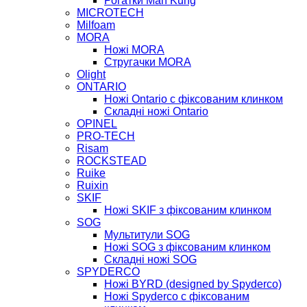
Рогатки Man Kung
MICROTECH
Milfoam
MORA
Ножі MORA
Стругачки MORA
Olight
ONTARIO
Ножі Ontario c фіксованим клинком
Складні ножі Ontario
OPINEL
PRO-TECH
Risam
ROCKSTEAD
Ruike
Ruixin
SKIF
Ножі SKIF з фіксованим клинком
SOG
Мультитули SOG
Ножі SOG з фіксованим клинком
Складні ножі SOG
SPYDERCO
Ножі BYRD (designed by Spyderco)
Ножі Spyderco c фіксованим