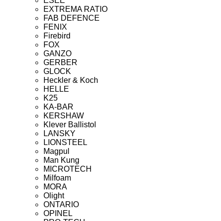
ESEE
EXTREMA RATIO
FAB DEFENCE
FENIX
Firebird
FOX
GANZO
GERBER
GLOCK
Heckler & Koch
HELLE
K25
KA-BAR
KERSHAW
Klever Ballistol
LANSKY
LIONSTEEL
Magpul
Man Kung
MICROTECH
Milfoam
MORA
Olight
ONTARIO
OPINEL