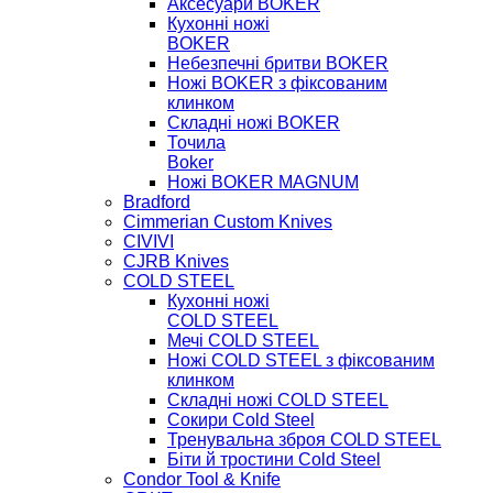
Аксесуари BOKER
Кухонні ножі
BOKER
Небезпечні бритви BOKER
Ножі BOKER з фіксованим
клинком
Складні ножі BOKER
Точила
Boker
Ножі BOKER MAGNUM
Bradford
Cimmerian Custom Knives
CIVIVI
CJRB Knives
COLD STEEL
Кухонні ножі
COLD STEEL
Мечі COLD STEEL
Ножі COLD STEEL з фіксованим
клинком
Складні ножі COLD STEEL
Сокири Cold Steel
Тренувальна зброя COLD STEEL
Біти й тростини Cold Steel
Condor Tool & Knife