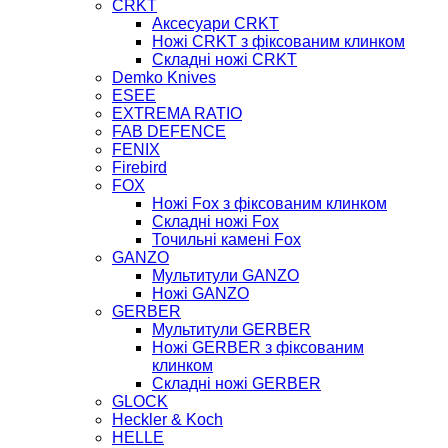
CRKT
Аксесуари CRKT
Ножі CRKT з фіксованим клинком
Складні ножі CRKT
Demko Knives
ESEE
EXTREMA RATIO
FAB DEFENCE
FENIX
Firebird
FOX
Ножі Fox з фіксованим клинком
Складні ножі Fox
Точильні камені Fox
GANZO
Мультитули GANZO
Ножі GANZO
GERBER
Мультитули GERBER
Ножі GERBER з фіксованим
клинком
Складні ножі GERBER
GLOCK
Heckler & Koch
HELLE