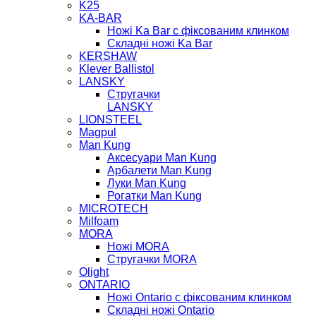
K25
KA-BAR
Ножі Ka Bar c фіксованим клинком
Складні ножі Ka Bar
KERSHAW
Klever Ballistol
LANSKY
Стругачки
LANSKY
LIONSTEEL
Magpul
Man Kung
Аксесуари Man Kung
Арбалети Man Kung
Луки Man Kung
Рогатки Man Kung
MICROTECH
Milfoam
MORA
Ножі MORA
Стругачки MORA
Olight
ONTARIO
Ножі Ontario c фіксованим клинком
Складні ножі Ontario