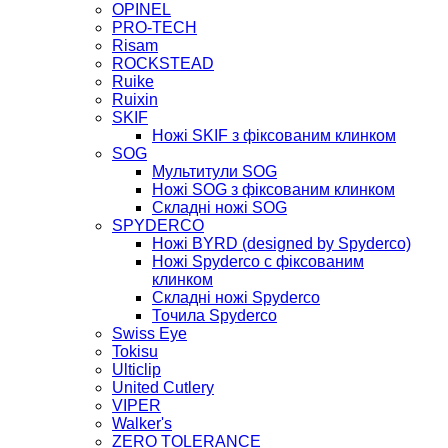
OPINEL
PRO-TECH
Risam
ROCKSTEAD
Ruike
Ruixin
SKIF
Ножі SKIF з фіксованим клинком
SOG
Мультитули SOG
Ножі SOG з фіксованим клинком
Складні ножі SOG
SPYDERCO
Ножі BYRD (designed by Spyderco)
Ножі Spyderco c фіксованим
клинком
Складні ножі Spyderco
Точила Spyderco
Swiss Eye
Tokisu
Ulticlip
United Cutlery
VIPER
Walker's
ZERO TOLERANCE