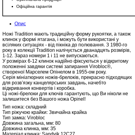
Офіційна гарантія
Опис
Ножі Tradition мають традиційну форму рукоятки, а також
клинок у формі ятагана, і можуть бути використані у
всіляких ситуаціях - від пікніка до полювання. З 1980-го
року в колекції Tradition налічується дванадцять розмірів,
1-12. Зараз номери 1 і 11 не випускаються.
У розмірах 6-12 клинок надійно фіксуються у відкритому
положенні завдяки системі запирання Virobloc®,
створеної Марселем Опінелом в 1955-ом року.
Серія мініатюрних ножів-брелоків, прекрасно підходящих
для розв'язку канцелярських завдань, начебто
відкривання конвертів і коробка.
Ці ножі-брелоки для ключів гарантують, що Ви ніколи не
залишитеся без Вашого ножа Opinel!
Тип ножа: складний
Тип ріжучою крайки: Звичайна крайка
Тип замка: Virobloc
Довжина загальна, мм: 80
Довжина клинка, мм: 35
Матеріал клинка: Sandvik 12C27