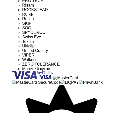
PRO-TECH
Risam
ROCKSTEAD
Ruike
Ruixin
SKIF
SOG
SPYDERCO
Swiss Eye
Tokisu
Ulticlip
United Cutlery
VIPER
Walker's
ZERO TOLERANCE
Мачете й кукри