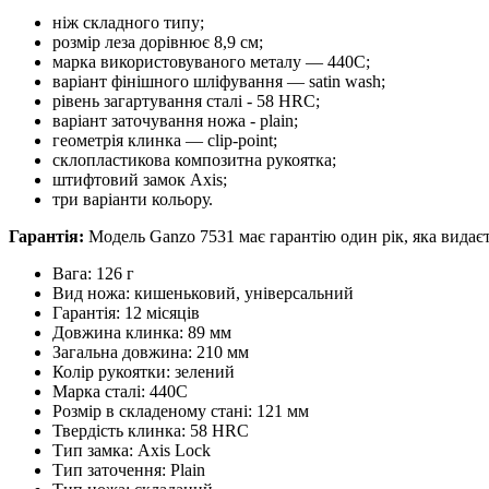
ніж складного типу;
розмір леза дорівнює 8,9 см;
марка використовуваного металу — 440С;
варіант фінішного шліфування — satin wash;
рівень загартування сталі - 58 HRC;
варіант заточування ножа - plain;
геометрія клинка — clip-point;
склопластикова композитна рукоятка;
штифтовий замок Axis;
три варіанти кольору.
Гарантія:
Модель Ganzo 7531 має гарантію один рік, яка видає
Вага: 126 г
Вид ножа: кишеньковий, універсальний
Гарантія: 12 місяців
Довжина клинка: 89 мм
Загальна довжина: 210 мм
Колір рукоятки: зелений
Марка сталі: 440C
Розмір в складеному стані: 121 мм
Твердість клинка: 58 HRC
Тип замка: Axis Lock
Тип заточення: Plain