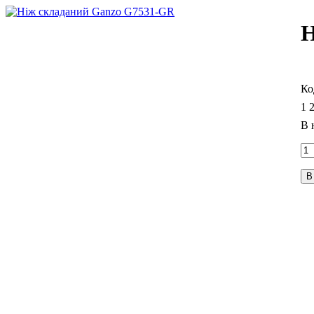
Н
1 
В