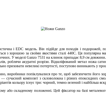
стична і EDC модель. Він підійде для походів і подорожей, 
ється з хорошою за своїми якостями сталі 440С. Ця популярна ма
ичних. У моделі Ganzo 7531 на клинок припадає 8,9 см довжини. 
лів, роблячи акуратні розрізи. Відшліфований метал ножа сати
льно приховати невеликі потертості, поступово виникають у про
чно, виробники попіклувалися про те, щоб забезпечити його хор
к — сучасний композит з скловолокна і різних епоксидних смол
ріантів кольору існує три: чорний, темно-зелений і найбільш яс
ому або складеному положенні. Цей фіксатор на базі металевог