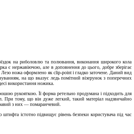
поїздок на риболовлю та полювання, виконання широкого кола
рка є нержавіючою, але в доповнення до цього, добре зберігає
Лезо ножа оформлено як clip-point і гладко заточене. Даний вид
нуванням, на що вказує ледь помітний візерунок з поперечних
цесі використання ножика.
ошою рукояткою. Її форма ретельно продумана і підходить для
. При тому, що він дуже легкий, такий матеріал надзвичайно
кравий з них — помаранчевий.
о штифта істотно підвищує рівень безпеки користувача під час