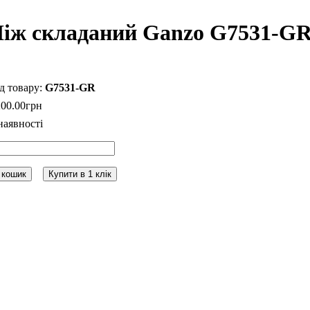
іж складаний Ganzo G7531-G
G7531-GR
200
.
00
грн
 кошик
Купити в 1 клік