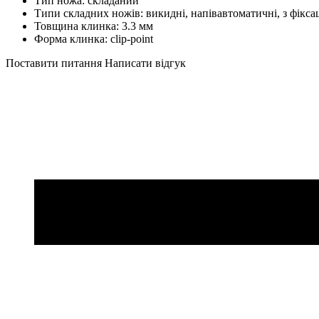
Тип ножа: складаний
Типи складних ножів: викидні, напівавтоматичні, з фікса
Товщина клинка: 3.3 мм
Форма клинка: clip-point
Поставити питання
Написати відгук