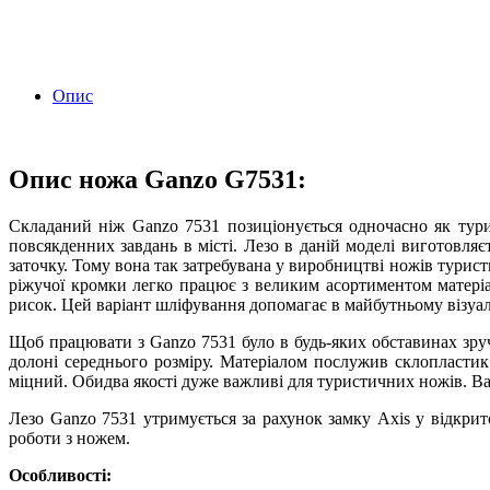
Опис
Опис ножа Ganzo G7531:
Складаний ніж Ganzo 7531 позиціонується одночасно як тури
повсякденних завдань в місті. Лезо в даній моделі виготовля
заточку. Тому вона так затребувана у виробництві ножів турист
ріжучої кромки легко працює з великим асортиментом матеріа
рисок. Цей варіант шліфування допомагає в майбутньому візуа
Щоб працювати з Ganzo 7531 було в будь-яких обставинах зру
долоні середнього розміру. Матеріалом послужив склопласти
міцний. Обидва якості дуже важливі для туристичних ножів. Ва
Лезо Ganzo 7531 утримується за рахунок замку Axis у відкрит
роботи з ножем.
Особливості: