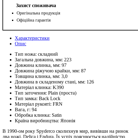
Захист споживача
Оригінальна продукція
Офіційна гарантія
Характеристики
Опис
Тип ножа:
складний
Загальна довжина, мм:
223
Довжина клинка, мм:
97
Довжина ріжучою крайки, мм:
87
Товщина клинка, мм:
3,0
Довжина в складеному стані, мм:
126
Матеріал клинка:
K390
Тип заточення:
Plain (проста)
Тип замка:
Back Lock
Матеріал рукояті:
FRN
Вага, г:
94
Обробка клинка:
Satin
Країна виробництва:
Японія
В 1990-ом року Spyderco сколихнув мир, вивівши на ринок
два ножі, Delica і Endura. Їх успіх пояснюється надійністю