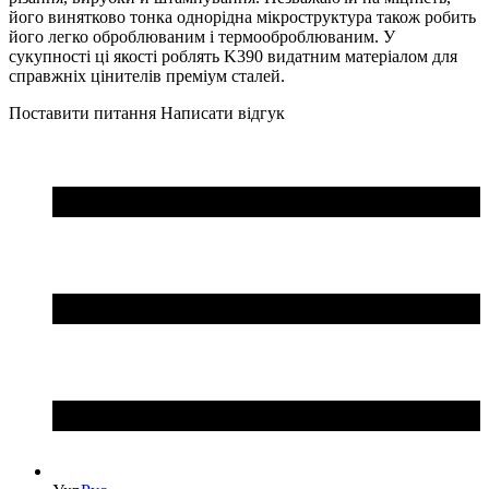
його винятково тонка однорідна мікроструктура також робить
його легко оброблюваним і термооброблюваним. У
сукупності ці якості роблять K390 видатним матеріалом для
справжніх цінителів преміум сталей.
Поставити питання
Написати відгук