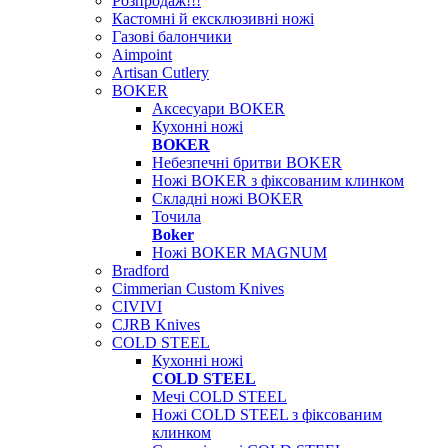
Розпродаж!!!
Кастомні й ексклюзивні ножі
Газові балончики
Aimpoint
Artisan Cutlery
BOKER
Аксесуари BOKER
Кухонні ножі
BOKER
Небезпечні бритви BOKER
Ножі BOKER з фіксованим клинком
Складні ножі BOKER
Точила
Boker
Ножі BOKER MAGNUM
Bradford
Cimmerian Custom Knives
CIVIVI
CJRB Knives
COLD STEEL
Кухонні ножі
COLD STEEL
Мечі COLD STEEL
Ножі COLD STEEL з фіксованим
клинком