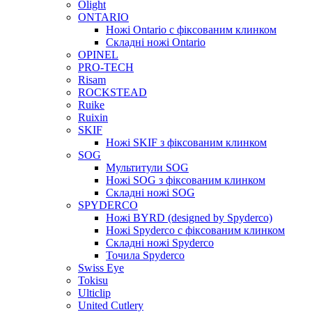
Olight
ONTARIO
Ножі Ontario c фіксованим клинком
Складні ножі Ontario
OPINEL
PRO-TECH
Risam
ROCKSTEAD
Ruike
Ruixin
SKIF
Ножі SKIF з фіксованим клинком
SOG
Мультитули SOG
Ножі SOG з фіксованим клинком
Складні ножі SOG
SPYDERCO
Ножі BYRD (designed by Spyderco)
Ножі Spyderco c фіксованим клинком
Складні ножі Spyderco
Точила Spyderco
Swiss Eye
Tokisu
Ulticlip
United Cutlery