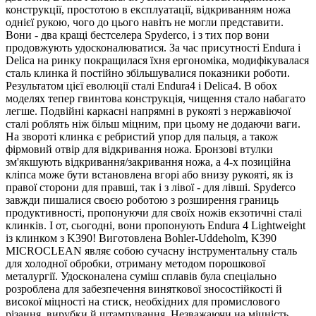
конструкції, простотою в експлуатації, відкриванням ножа
однієї рукою, чого до цього навіть не могли представити.
Вони - два кращі бестселера Spyderco, і з тих пор вони
продовжують удосконалюватися. За час присутності Endura і
Delica на ринку покращилася їхня ергономіка, модифікувалася
сталь клинка й постійно збільшувалися показники роботи.
Результатом цієї еволюції сталі Endura4 і Delica4. В обох
моделях тепер гвинтова конструкція, чищення стало набагато
легше. Подвійні каркасні напрямні в рукояті з нержавіючої
сталі роблять ніж більш міцним, при цьому не додаючи ваги.
На звороті клинка є ребристий упор для пальця, а також
фірмовий отвір для відкривання ножа. Бронзові втулки
зм'якшують відкривання/закривання ножа, а 4-х позиційна
кліпса може бути встановлена вгорі або внизу рукояті, як із
правої сторони для правші, так і з лівої - для лівші. Spyderco
завжди пишалися своєю роботою з розширення границь
продуктивності, пропонуючи для своїх ножів екзотичні сталі
клинків. І от, сьогодні, вони пропонують Endura 4 Lightweight
із клинком з K390! Виготовлена Bohler-Uddeholm, K390
MICROCLEAN являє собою сучасну інструментальну сталь
для холодної обробки, отриману методом порошкової
металургії. Удосконалена суміш сплавів була спеціально
розроблена для забезпечення виняткової зносостійкості й
високої міцності на стиск, необхідних для промислового
різання, вирубки й штампування. Незважаючи на міцність,