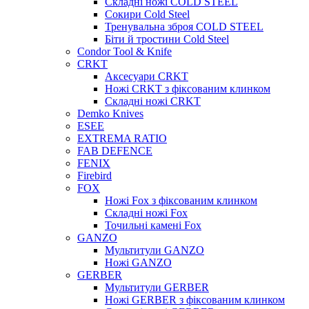
Складні ножі COLD STEEL
Сокири Cold Steel
Тренувальна зброя COLD STEEL
Біти й тростини Cold Steel
Condor Tool & Knife
CRKT
Аксесуари CRKT
Ножі CRKT з фіксованим клинком
Складні ножі CRKT
Demko Knives
ESEE
EXTREMA RATIO
FAB DEFENCE
FENIX
Firebird
FOX
Ножі Fox з фіксованим клинком
Складні ножі Fox
Точильні камені Fox
GANZO
Мультитули GANZO
Ножі GANZO
GERBER
Мультитули GERBER
Ножі GERBER з фіксованим клинком