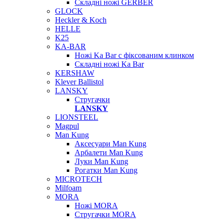
Складні ножі GERBER
GLOCK
Heckler & Koch
HELLE
K25
KA-BAR
Ножі Ka Bar c фіксованим клинком
Складні ножі Ka Bar
KERSHAW
Klever Ballistol
LANSKY
Стругачки
LANSKY
LIONSTEEL
Magpul
Man Kung
Аксесуари Man Kung
Арбалети Man Kung
Луки Man Kung
Рогатки Man Kung
MICROTECH
Milfoam
MORA
Ножі MORA
Стругачки MORA