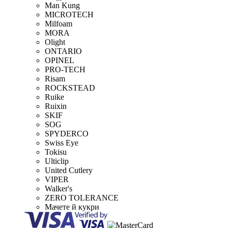
Man Kung
MICROTECH
Milfoam
MORA
Olight
ONTARIO
OPINEL
PRO-TECH
Risam
ROCKSTEAD
Ruike
Ruixin
SKIF
SOG
SPYDERCO
Swiss Eye
Tokisu
Ulticlip
United Cutlery
VIPER
Walker's
ZERO TOLERANCE
Мачете й кукри