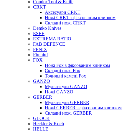
Condor Tool & Knife
CRKT
Аксесуари CRKT
Ножі CRKT з фіксованим клинком
Складні ножі CRKT
Demko Knives
ESEE
EXTREMA RATIO
FAB DEFENCE
FENIX
Firebird
FOX
Ножі Fox з фіксованим клинком
Складні ножі Fox
Точильні камені Fox
GANZO
Мультитули GANZO
Ножі GANZO
GERBER
Мультитули GERBER
Ножі GERBER з фіксованим клинком
Складні ножі GERBER
GLOCK
Heckler & Koch
HELLE