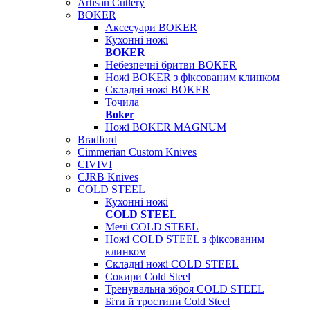
Artisan Cutlery
BOKER
Аксесуари BOKER
Кухонні ножі
BOKER
Небезпечні бритви BOKER
Ножі BOKER з фіксованим клинком
Складні ножі BOKER
Точила
Boker
Ножі BOKER MAGNUM
Bradford
Cimmerian Custom Knives
CIVIVI
CJRB Knives
COLD STEEL
Кухонні ножі
COLD STEEL
Мечі COLD STEEL
Ножі COLD STEEL з фіксованим
клинком
Складні ножі COLD STEEL
Сокири Cold Steel
Тренувальна зброя COLD STEEL
Біти й тростини Cold Steel