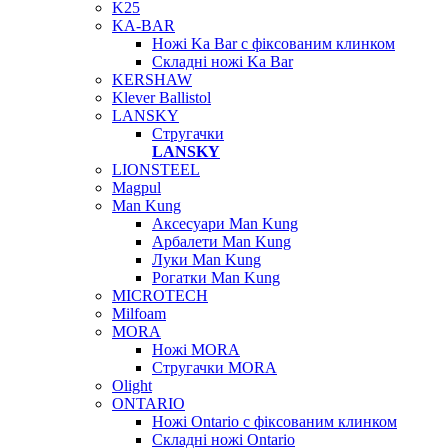
K25
KA-BAR
Ножі Ka Bar c фіксованим клинком
Складні ножі Ka Bar
KERSHAW
Klever Ballistol
LANSKY
Стругачки
LANSKY
LIONSTEEL
Magpul
Man Kung
Аксесуари Man Kung
Арбалети Man Kung
Луки Man Kung
Рогатки Man Kung
MICROTECH
Milfoam
MORA
Ножі MORA
Стругачки MORA
Olight
ONTARIO
Ножі Ontario c фіксованим клинком
Складні ножі Ontario