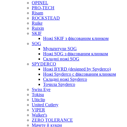
OPINEL
PRO-TECH
Risam
ROCKSTEAD
Ruike
Ruixin
SKIF
Ножі SKIF з фіксованим клинком
SOG
Мультитули SOG
Ножі SOG з фіксованим клинком
Складні ножі SOG
SPYDERCO
Ножі BYRD (designed by Spyderco)
Ножі Spyderco c фіксованим клинком
Складні ножі Spyderco
Точила Spyderco
Swiss Eye
Tokisu
Ulticlip
United Cutlery
VIPER
Walker's
ZERO TOLERANCE
Мачете й кукри