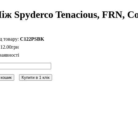
іж Spyderco Tenacious, FRN, 
C122PSBK
212
.
00
грн
 кошик
Купити в 1 клік