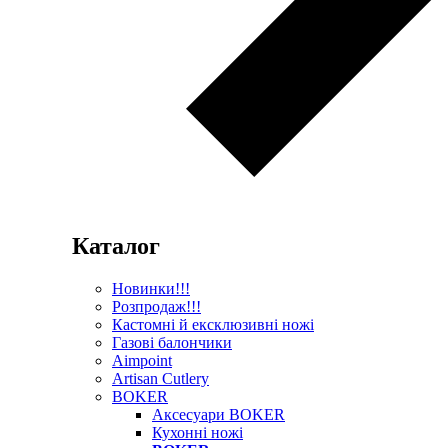
Каталог
Новинки!!!
Розпродаж!!!
Кастомні й ексклюзивні ножі
Газові балончики
Aimpoint
Artisan Cutlery
BOKER
Аксесуари BOKER
Кухонні ножі