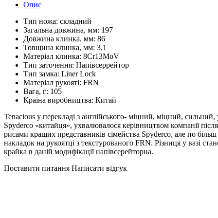
Опис
Тип ножа:
складний
Загальна довжина, мм:
197
Довжина клинка, мм:
86
Товщина клинка, мм:
3,1
Матеріал клинка:
8Cr13MoV
Тип заточення:
Напівсеррейтор
Тип замка:
Liner Lock
Матеріал рукояті:
FRN
Вага, г:
105
Країна виробництва:
Китай
Tenacious у перекладі з англійського- міцний, міцний, сильний
Spyderco «китайця», ухвалювалося керівництвом компанії після 
рисами кращих представників сімейства Spyderco, але по більш н
накладок на рукоятці з текстурованого FRN. Різниця у вазі ста
крайка в даній модифікації напівсерейторна.
Поставити питання
Написати відгук