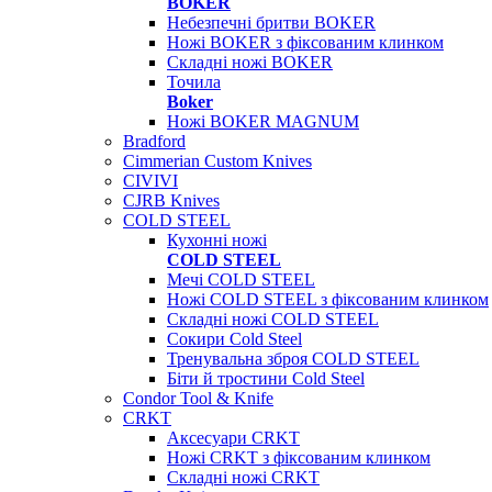
BOKER
Небезпечні бритви BOKER
Ножі BOKER з фіксованим клинком
Складні ножі BOKER
Точила
Boker
Ножі BOKER MAGNUM
Bradford
Cimmerian Custom Knives
CIVIVI
CJRB Knives
COLD STEEL
Кухонні ножі
COLD STEEL
Мечі COLD STEEL
Ножі COLD STEEL з фіксованим клинком
Складні ножі COLD STEEL
Сокири Cold Steel
Тренувальна зброя COLD STEEL
Біти й тростини Cold Steel
Condor Tool & Knife
CRKT
Аксесуари CRKT
Ножі CRKT з фіксованим клинком
Складні ножі CRKT