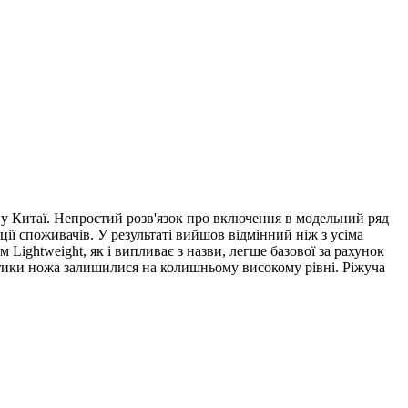
й у Китаї. Непростий розв'язок про включення в модельний ряд
ії споживачів. У результаті вийшов відмінний ніж з усіма
Lightweight, як і випливає з назви, легше базової за рахунок
ристики ножа залишилися на колишньому високому рівні. Ріжуча