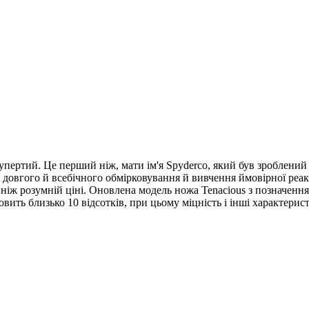
, упертий. Це перший ніж, мати ім'я Spyderco, який був зроблени
довгого й всебічного обмірковування й вивчення ймовірної реакц
іж розумній ціні. Оновлена модель ножа Tenacious з позначенням 
новить близько 10 відсотків, при цьому міцність і інші характе