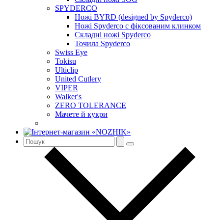
SPYDERCO
Ножі BYRD (designed by Spyderco)
Ножі Spyderco c фіксованим клинком
Складні ножі Spyderco
Точила Spyderco
Swiss Eye
Tokisu
Ulticlip
United Cutlery
VIPER
Walker's
ZERO TOLERANCE
Мачете й кукри