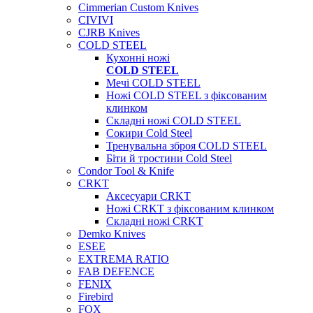
Cimmerian Custom Knives
CIVIVI
CJRB Knives
COLD STEEL
Кухонні ножі
COLD STEEL
Мечі COLD STEEL
Ножі COLD STEEL з фіксованим
клинком
Складні ножі COLD STEEL
Сокири Cold Steel
Тренувальна зброя COLD STEEL
Біти й тростини Cold Steel
Condor Tool & Knife
CRKT
Аксесуари CRKT
Ножі CRKT з фіксованим клинком
Складні ножі CRKT
Demko Knives
ESEE
EXTREMA RATIO
FAB DEFENCE
FENIX
Firebird
FOX