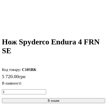
Нож Spyderco Endura 4 FRN
SE
C10SBK
5 720
.
00
грн
В кошик