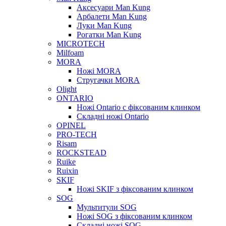
Аксесуари Man Kung
Арбалети Man Kung
Луки Man Kung
Рогатки Man Kung
MICROTECH
Milfoam
MORA
Ножі MORA
Стругачки MORA
Olight
ONTARIO
Ножі Ontario c фіксованим клинком
Складні ножі Ontario
OPINEL
PRO-TECH
Risam
ROCKSTEAD
Ruike
Ruixin
SKIF
Ножі SKIF з фіксованим клинком
SOG
Мультитули SOG
Ножі SOG з фіксованим клинком
Складні ножі SOG