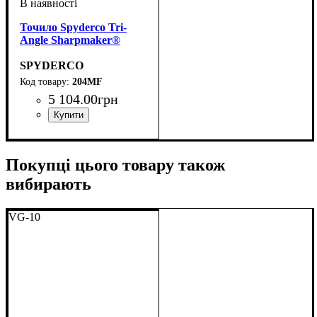
Точило Spyderco Tri-
Angle Sharpmaker®
SPYDERCO
204MF
5 104
.
00
грн
Покупці цього товару також
вибирають
VG-10