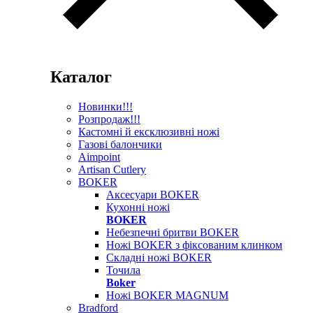
Каталог
Новинки!!!
Розпродаж!!!
Кастомні й ексклюзивні ножі
Газові балончики
Aimpoint
Artisan Cutlery
BOKER
Аксесуари BOKER
Кухонні ножі
BOKER
Небезпечні бритви BOKER
Ножі BOKER з фіксованим клинком
Складні ножі BOKER
Точила
Boker
Ножі BOKER MAGNUM
Bradford