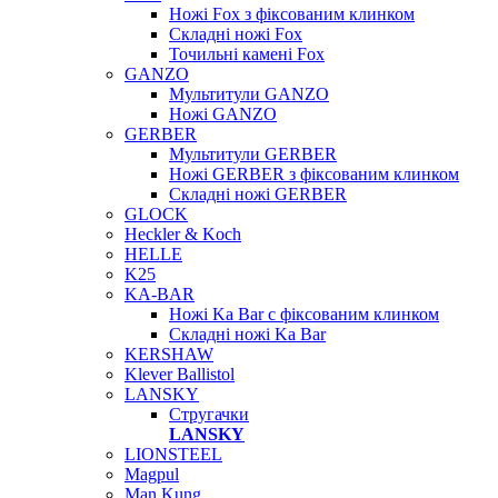
Ножі Fox з фіксованим клинком
Складні ножі Fox
Точильні камені Fox
GANZO
Мультитули GANZO
Ножі GANZO
GERBER
Мультитули GERBER
Ножі GERBER з фіксованим клинком
Складні ножі GERBER
GLOCK
Heckler & Koch
HELLE
K25
KA-BAR
Ножі Ka Bar c фіксованим клинком
Складні ножі Ka Bar
KERSHAW
Klever Ballistol
LANSKY
Стругачки
LANSKY
LIONSTEEL
Magpul
Man Kung