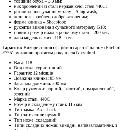
товщина обуха – 3,3 мм;
ніж зроблений із сталі нержавіючої сталі 440С;
різновид шліфування металу – Sting wash;
лезо ножа зроблено добре заточеним;
форма клинка – Sheepfoot;
рукоятка виконана з сучасного матеріалу G10;
повний розмір ножа в робочому стані – 200 мм;
дана модель важить 118 грам.
Гарантія:
Використання офіційної гарантії на ножі Firebird
F7551 можливо протягом року після їх купівлі.
Вага: 118 г
Вид ножа: туристичний
Гарантія: 12 місяців
Довжина клинка: 85 мм
Загальна довжина: 200 мм
Колір рукоятки: чорний, "жовтий, помаранчевий",
зелений
Марка сталі: 440C
Розмір в складеному стані: 115 мм
Тип замка: Axis Lock
Тип заточення: прямий
Тип ножа: складаний
Типи складних ножів: викидні, напівавтоматичні, з