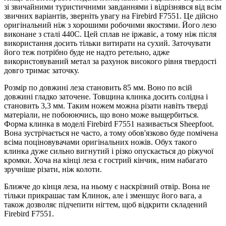
зі звичайними туристичними завданнями і відрізнявся від всім
звичних варіантів, зверніть увагу на Firebird F7551. Це дійсно
оригінальний ніж з хорошими робочими якостями. Його лезо
виконане з сталі 440С. Цей сплав не іржавіє, а тому ніж після
використання досить тільки витирати на сухий. Заточувати
його теж потрібно буде не надто ретельно, адже
використовуваний метал за рахунок високого рівня твердості
довго тримає заточку.
Розмір по довжині леза становить 85 мм. Воно по всій
довжині гладко заточене. Товщина клинка досить солідна і
становить 3,3 мм. Таким ножем можна різати навіть тверді
матеріали, не побоюючись, що воно може выщербиться.
Форма клинка в моделі Firebird F7551 називається Sheepfoot.
Вона зустрічається не часто, а тому обов'язково буде помічена
всіма поціновувачами оригінальних ножів. Обух такого
клинка дуже сильно вигнутий і різко опускається до ріжучої
кромки. Хоча на кінці леза є гострий кінчик, ним набагато
зручніше різати, ніж колоти.
Ближче до кінця леза, на ньому є наскрізний отвір. Вона не
тільки прикрашає там Клинок, але і зменшує його вага, а
також дозволяє підчепити нігтем, щоб відкрити складений
Firebird F7551.