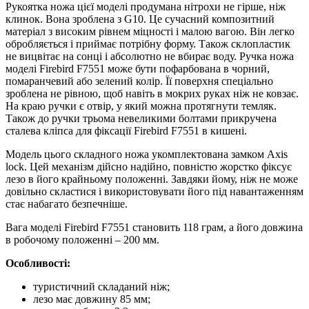
Рукоятка ножа цієї моделі продумана нітрохи не гірше, ніж
клинок. Вона зроблена з G10. Це сучасний композитний
матеріал з високим рівнем міцності і малою вагою. Він легко
обробляється і приймає потрібну форму. Також склопластик
не вицвітає на сонці і абсолютно не вбирає воду. Ручка ножа
моделі Firebird F7551 може бути пофарбована в чорний,
помаранчевий або зелений колір. Її поверхня спеціально
зроблена не рівною, щоб навіть в мокрих руках ніж не ковзає.
На краю ручки є отвір, у який можна протягнути темляк.
Також до ручки трьома невеликими болтами прикручена
сталева кліпса для фіксації Firebird F7551 в кишені.
Модель цього складного ножа укомплектована замком Axis
lock. Цей механізм дійсно надійно, повністю жорстко фіксує
лезо в його крайньому положенні. Завдяки йому, ніж не може
довільно скластися і використовувати його під навантаженням
стає набагато безпечніше.
Вага моделі Firebird F7551 становить 118 грам, а його довжина
в робочому положенні – 200 мм.
Особливості:
туристичний складаний ніж;
лезо має довжину 85 мм;