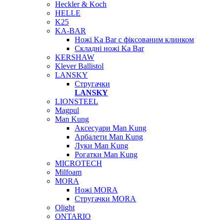
Heckler & Koch
HELLE
K25
KA-BAR
Ножі Ka Bar c фіксованим клинком
Складні ножі Ka Bar
KERSHAW
Klever Ballistol
LANSKY
Стругачки
LANSKY
LIONSTEEL
Magpul
Man Kung
Аксесуари Man Kung
Арбалети Man Kung
Луки Man Kung
Рогатки Man Kung
MICROTECH
Milfoam
MORA
Ножі MORA
Стругачки MORA
Olight
ONTARIO