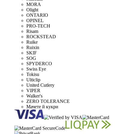
MORA
Olight
ONTARIO
OPINEL
PRO-TECH
Risam
ROCKSTEAD
Ruike
Ruixin
SKIF
SOG
SPYDERCO
Swiss Eye
Tokisu
Ulticlip
United Cutlery
VIPER
Walker's
ZERO TOLERANCE
Мачете й кукри