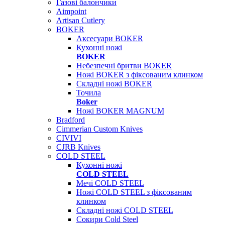
Газові балончики
Aimpoint
Artisan Cutlery
BOKER
Аксесуари BOKER
Кухонні ножі
BOKER
Небезпечні бритви BOKER
Ножі BOKER з фіксованим клинком
Складні ножі BOKER
Точила
Boker
Ножі BOKER MAGNUM
Bradford
Cimmerian Custom Knives
CIVIVI
CJRB Knives
COLD STEEL
Кухонні ножі
COLD STEEL
Мечі COLD STEEL
Ножі COLD STEEL з фіксованим
клинком
Складні ножі COLD STEEL
Сокири Cold Steel