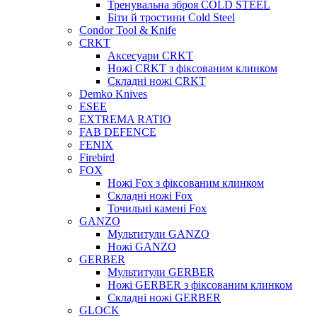
Тренувальна зброя COLD STEEL
Біти й тростини Cold Steel
Condor Tool & Knife
CRKT
Аксесуари CRKT
Ножі CRKT з фіксованим клинком
Складні ножі CRKT
Demko Knives
ESEE
EXTREMA RATIO
FAB DEFENCE
FENIX
Firebird
FOX
Ножі Fox з фіксованим клинком
Складні ножі Fox
Точильні камені Fox
GANZO
Мультитули GANZO
Ножі GANZO
GERBER
Мультитули GERBER
Ножі GERBER з фіксованим клинком
Складні ножі GERBER
GLOCK