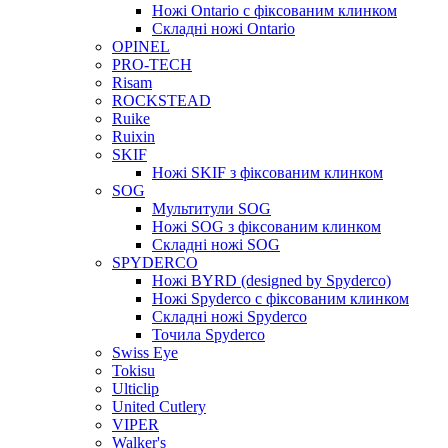
Ножі Ontario c фіксованим клинком
Складні ножі Ontario
OPINEL
PRO-TECH
Risam
ROCKSTEAD
Ruike
Ruixin
SKIF
Ножі SKIF з фіксованим клинком
SOG
Мультитули SOG
Ножі SOG з фіксованим клинком
Складні ножі SOG
SPYDERCO
Ножі BYRD (designed by Spyderco)
Ножі Spyderco c фіксованим клинком
Складні ножі Spyderco
Точила Spyderco
Swiss Eye
Tokisu
Ulticlip
United Cutlery
VIPER
Walker's