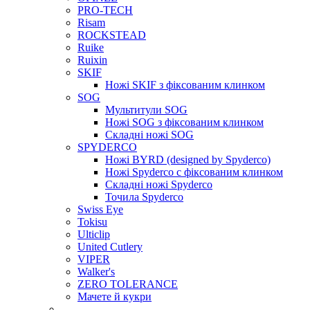
PRO-TECH
Risam
ROCKSTEAD
Ruike
Ruixin
SKIF
Ножі SKIF з фіксованим клинком
SOG
Мультитули SOG
Ножі SOG з фіксованим клинком
Складні ножі SOG
SPYDERCO
Ножі BYRD (designed by Spyderco)
Ножі Spyderco c фіксованим клинком
Складні ножі Spyderco
Точила Spyderco
Swiss Eye
Tokisu
Ulticlip
United Cutlery
VIPER
Walker's
ZERO TOLERANCE
Мачете й кукри