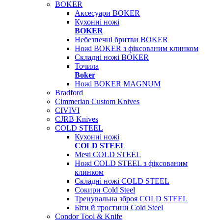
BOKER
Аксесуари BOKER
Кухонні ножі
BOKER
Небезпечні бритви BOKER
Ножі BOKER з фіксованим клинком
Складні ножі BOKER
Точила
Boker
Ножі BOKER MAGNUM
Bradford
Cimmerian Custom Knives
CIVIVI
CJRB Knives
COLD STEEL
Кухонні ножі
COLD STEEL
Мечі COLD STEEL
Ножі COLD STEEL з фіксованим
клинком
Складні ножі COLD STEEL
Сокири Cold Steel
Тренувальна зброя COLD STEEL
Біти й тростини Cold Steel
Condor Tool & Knife