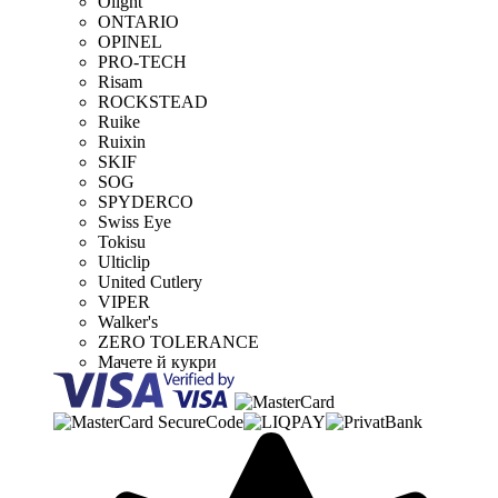
Olight
ONTARIO
OPINEL
PRO-TECH
Risam
ROCKSTEAD
Ruike
Ruixin
SKIF
SOG
SPYDERCO
Swiss Eye
Tokisu
Ulticlip
United Cutlery
VIPER
Walker's
ZERO TOLERANCE
Мачете й кукри