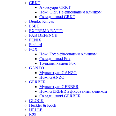
CRKT
Аксесуари CRKT
Ножі CRKT з фіксованим клинком
Складні ножі CRKT
Demko Knives
ESEE
EXTREMA RATIO
FAB DEFENCE
FENIX
Firebird
FOX
Ножі Fox з фіксованим клинком
Складні ножі Fox
Точильні камені Fox
GANZO
Мультитули GANZO
Ножі GANZO
GERBER
Мультитули GERBER
Ножі GERBER з фіксованим клинком
Складні ножі GERBER
GLOCK
Heckler & Koch
HELLE
K25