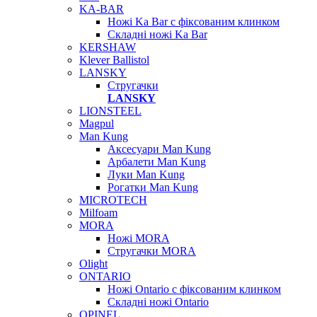
KA-BAR
Ножі Ka Bar c фіксованим клинком
Складні ножі Ka Bar
KERSHAW
Klever Ballistol
LANSKY
Стругачки
LANSKY
LIONSTEEL
Magpul
Man Kung
Аксесуари Man Kung
Арбалети Man Kung
Луки Man Kung
Рогатки Man Kung
MICROTECH
Milfoam
MORA
Ножі MORA
Стругачки MORA
Olight
ONTARIO
Ножі Ontario c фіксованим клинком
Складні ножі Ontario
OPINEL