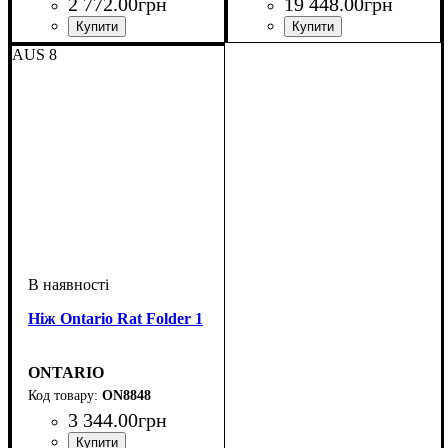
2 772
.
00
грн
19 448
.
00
грн
AUS 8
Ніж Ontario Rat Folder 1
ONTARIO
ON8848
3 344
.
00
грн