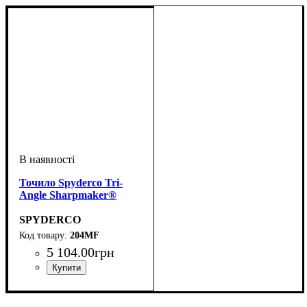
Точило Spyderco Tri-
Angle Sharpmaker®
SPYDERCO
204MF
5 104
.
00
грн