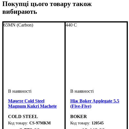
Покупці цього товару також
вибирають
65MN (Carbon)
440 C
Мачете Cold Steel
Ніж Boker Applegate 5.5
Magnum Kukri Machete
(Five-Five)
COLD STEEL
BOKER
CS-97MKM
120545