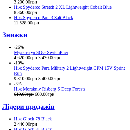
3 200
.
00
грн
Ніж Spyderco Stretch 2 XL Lightweight Cobalt Blue
8 360
.
00
грн
Ніж Spyderco Para 3 Salt Black
11 528
.
00
грн
Знижки
-26%
Мультитул SOG SwitchPlier
4 620
.
00
грн
3 430
.
00
грн
-10%
Ніж Spyderco Para Military 2 Lightweight CPM 15V Sprint
Run
9 310
.
00
грн
8 400
.
00
грн
-3%
Ніж Morakniv Risberg S Deep Forests
619
.
00
грн
600
.
00
грн
Лідери продажів
Ніж Glock 78 Black
2 440
.
00
грн
Ніж Glock 81 Black