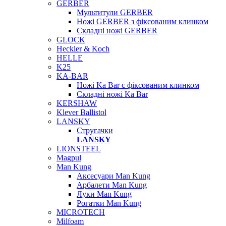
GERBER
Мультитули GERBER
Ножі GERBER з фіксованим клинком
Складні ножі GERBER
GLOCK
Heckler & Koch
HELLE
K25
KA-BAR
Ножі Ka Bar c фіксованим клинком
Складні ножі Ka Bar
KERSHAW
Klever Ballistol
LANSKY
Стругачки
LANSKY
LIONSTEEL
Magpul
Man Kung
Аксесуари Man Kung
Арбалети Man Kung
Луки Man Kung
Рогатки Man Kung
MICROTECH
Milfoam