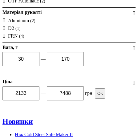
OTF Automatic
(2)
Матеріал рукояті
Aluminum
(2)
D2
(1)
FRN
(4)
Вага, г
—
Ціна
—
грн
ОК
Новинки
Ніж Cold Steel Safe Maker II