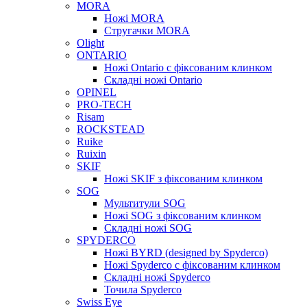
MORA
Ножі MORA
Стругачки MORA
Olight
ONTARIO
Ножі Ontario c фіксованим клинком
Складні ножі Ontario
OPINEL
PRO-TECH
Risam
ROCKSTEAD
Ruike
Ruixin
SKIF
Ножі SKIF з фіксованим клинком
SOG
Мультитули SOG
Ножі SOG з фіксованим клинком
Складні ножі SOG
SPYDERCO
Ножі BYRD (designed by Spyderco)
Ножі Spyderco c фіксованим клинком
Складні ножі Spyderco
Точила Spyderco
Swiss Eye