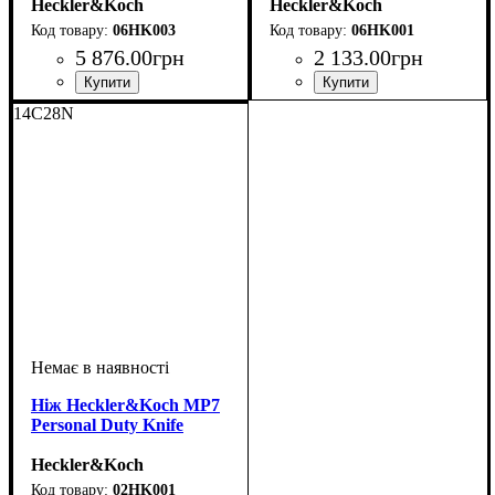
Heckler&Koch
Heckler&Koch
06HK003
06HK001
5 876
.
00
грн
2 133
.
00
грн
14C28N
Ніж Heckler&Koch MP7
Personal Duty Knife
Heckler&Koch
02HK001