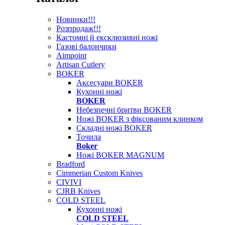
Новинки!!!
Розпродаж!!!
Кастомні й ексклюзивні ножі
Газові балончики
Aimpoint
Artisan Cutlery
BOKER
Аксесуари BOKER
Кухонні ножі
BOKER
Небезпечні бритви BOKER
Ножі BOKER з фіксованим клинком
Складні ножі BOKER
Точила
Boker
Ножі BOKER MAGNUM
Bradford
Cimmerian Custom Knives
CIVIVI
CJRB Knives
COLD STEEL
Кухонні ножі
COLD STEEL