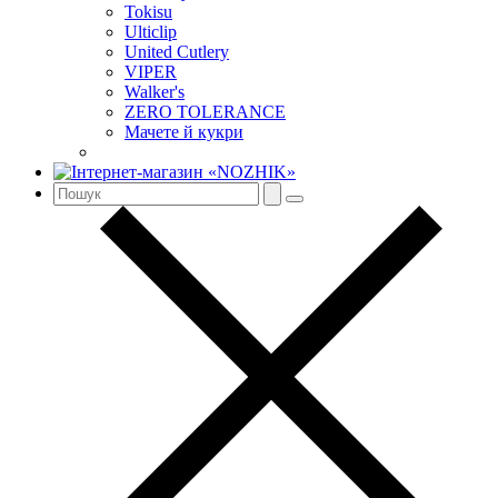
Tokisu
Ulticlip
United Cutlery
VIPER
Walker's
ZERO TOLERANCE
Мачете й кукри