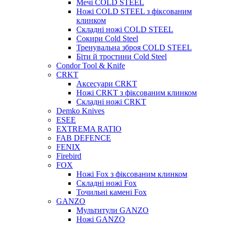
Мечі COLD STEEL
Ножі COLD STEEL з фіксованим
клинком
Складні ножі COLD STEEL
Сокири Cold Steel
Тренувальна зброя COLD STEEL
Біти й тростини Cold Steel
Condor Tool & Knife
CRKT
Аксесуари CRKT
Ножі CRKT з фіксованим клинком
Складні ножі CRKT
Demko Knives
ESEE
EXTREMA RATIO
FAB DEFENCE
FENIX
Firebird
FOX
Ножі Fox з фіксованим клинком
Складні ножі Fox
Точильні камені Fox
GANZO
Мультитули GANZO
Ножі GANZO