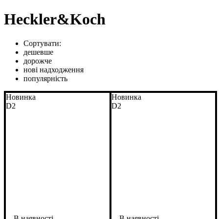
Heckler&Koch
Сортувати:
дешевше
дорожче
нові надходження
популярність
Новинка
Новинка
D2
D2