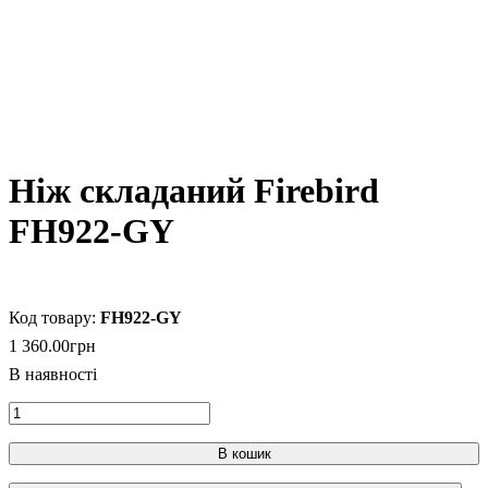
Ніж складаний Firebird
FH922-GY
FH922-GY
1 360
.
00
грн
В кошик