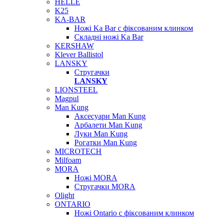
HELLE
K25
KA-BAR
Ножі Ka Bar c фіксованим клинком
Складні ножі Ka Bar
KERSHAW
Klever Ballistol
LANSKY
Стругачки
LANSKY
LIONSTEEL
Magpul
Man Kung
Аксесуари Man Kung
Арбалети Man Kung
Луки Man Kung
Рогатки Man Kung
MICROTECH
Milfoam
MORA
Ножі MORA
Стругачки MORA
Olight
ONTARIO
Ножі Ontario c фіксованим клинком