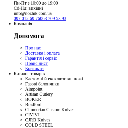
Пн-Пт з 10:00 до 19:00
Сб-Нд: вихідні
info@nozhik.com.ua
097 012 69 76
063 709 53 93
Компанія
Допомога
Про нас
Доставка і оплата
Гарантія і сервіс
Прайс-лист
Контакти
Каталог товарів
Кастомні й ексклюзивні ножі
Газові балончики
Aimpoint
Artisan Cutlery
BOKER
Bradford
Cimmerian Custom Knives
CIVIVI
CJRB Knives
COLD STEEL