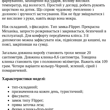
фарбуванню, захищений від ударів, впливу високих
температур, від вологості. Простий у догляді, робить рукоять
шорсткою на дотик. Що сприяє чудовому зчепленню з
долонею і зручності застосування. Ніж не буде зміщуватися і
не вислизне з руки, навіть якщо вона мокра.
Ніж складаний, з фіксацією. Тип замка-Flipper. Прекрасна
Механіка, запросто розкривається і закривається, безпечний в
експлуатації. Для комфорту передбачена кліпса. З її
допомогою можна зафіксувати ніж, підвісивши до кишені, на
поясі, закріпивши на сумці.
Загальна довжина виробу становить трохи менше 20
сантиметрів. Довжина клинка-8,6 сантиметра. Товщина
клинка становить три з половиною міліметри. Важить ніж 109
грам. Чотири варіанти кольору-Чорний, зелений, сірий і
помаранчевий.
Характеристики моделі:
тип-складаний;
призначення-на кожен день, туристичний;
фіксувати;
замок типу Flipper;
пряма заточка леза;
форма клинка-drop-point;