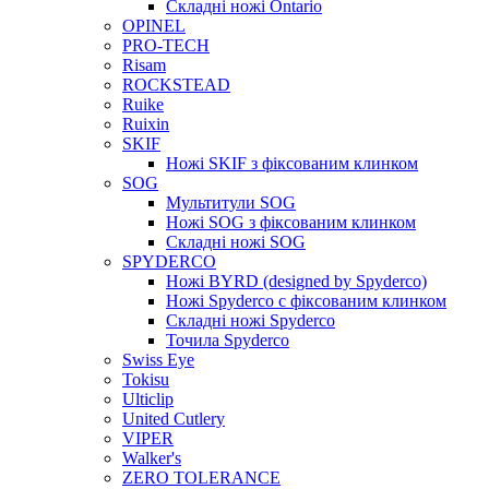
Складні ножі Ontario
OPINEL
PRO-TECH
Risam
ROCKSTEAD
Ruike
Ruixin
SKIF
Ножі SKIF з фіксованим клинком
SOG
Мультитули SOG
Ножі SOG з фіксованим клинком
Складні ножі SOG
SPYDERCO
Ножі BYRD (designed by Spyderco)
Ножі Spyderco c фіксованим клинком
Складні ножі Spyderco
Точила Spyderco
Swiss Eye
Tokisu
Ulticlip
United Cutlery
VIPER
Walker's
ZERO TOLERANCE