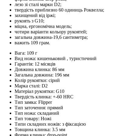
лезо зі сталі марки D2;
твердість приблизно 60 одиниць Роквелла;
захищений від іржі;
рукоять з G10;
міцна, ергономічна модель;
чотири варіанти кольору рукоятей;
загальна довжина-19,6 сантиметра;
важить 109 грам.
Вага: 109 г
Вид ножа: кишеньковий , туристичний
Гарантія: 12 місяців
Довжина клинка: 86 мм
Загальна довжина: 196 мм
Колір рукоятки: сірий
Марка сталі: D2
Матеріал рукоятки: G10
Твердість клинка: +-60 HRC
Тип замка: Flipper
Тип заточення: прямий
Тип ножа: складаний
Тип товару: Ножі
Типи складних ножів: з фіксацією
Товщина клинка: 3.5 мм
Форма клинка: drop-point