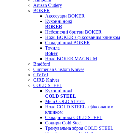
Artisan Cutlery
BOKER
Аксесуари BOKER
Кухонні ножі
BOKER
Небезпечні бритви BOKER
Ножі BOKER з фіксованим клинком
Складні ножі BOKER
Точила
Boker
Ножі BOKER MAGNUM
Bradford
Cimmerian Custom Knives
CIVIVI
CJRB Knives
COLD STEEL
Кухонні ножі
COLD STEEL
Мечі COLD STEEL
Ножі COLD STEEL з фіксованим
клинком
Складні ножі COLD STEEL
Сокири Cold Steel
Тренувальна зброя COLD STEEL