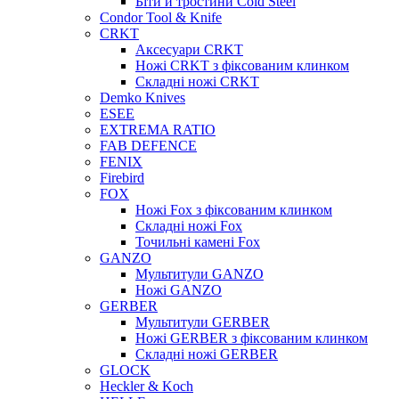
Біти й тростини Cold Steel
Condor Tool & Knife
CRKT
Аксесуари CRKT
Ножі CRKT з фіксованим клинком
Складні ножі CRKT
Demko Knives
ESEE
EXTREMA RATIO
FAB DEFENCE
FENIX
Firebird
FOX
Ножі Fox з фіксованим клинком
Складні ножі Fox
Точильні камені Fox
GANZO
Мультитули GANZO
Ножі GANZO
GERBER
Мультитули GERBER
Ножі GERBER з фіксованим клинком
Складні ножі GERBER
GLOCK
Heckler & Koch