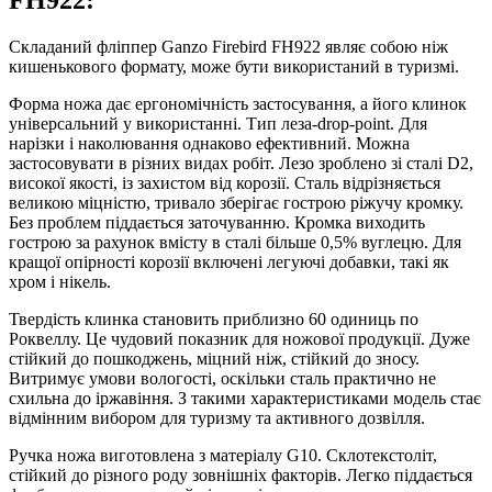
Складаний фліппер Ganzo Firebird FH922 являє собою ніж
кишенькового формату, може бути використаний в туризмі.
Форма ножа дає ергономічність застосування, а його клинок
універсальний у використанні. Тип леза-drop-point. Для
нарізки і наколювання однаково ефективний. Можна
застосовувати в різних видах робіт. Лезо зроблено зі сталі D2,
високої якості, із захистом від корозії. Сталь відрізняється
великою міцністю, тривало зберігає гострою ріжучу кромку.
Без проблем піддається заточуванню. Кромка виходить
гострою за рахунок вмісту в сталі більше 0,5% вуглецю. Для
кращої опірності корозії включені легуючі добавки, такі як
хром і нікель.
Твердість клинка становить приблизно 60 одиниць по
Роквеллу. Це чудовий показник для ножової продукції. Дуже
стійкий до пошкоджень, міцний ніж, стійкий до зносу.
Витримує умови вологості, оскільки сталь практично не
схильна до іржавіння. З такими характеристиками модель стає
відмінним вибором для туризму та активного дозвілля.
Ручка ножа виготовлена з матеріалу G10. Склотекстоліт,
стійкий до різного роду зовнішніх факторів. Легко піддається