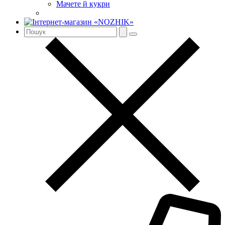
Мачете й кукри