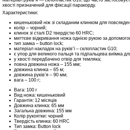
хвості призначений для фіксації паракорду.
Характеристики:
кишеньковий ніж зі складаним клинком для повсякден
колір – чорний;
клинок зі сталі D2 твердістю 60 HRC;
миттєве відкривання ножа однією рукою за допомого
тип замка – button lock;
матеріал накладок на руківʼї – склопластик G10;
є упор для великого пальця та підпальцева виїмка д
у хвості передбачено отвір для темляка;
повна довжина ножа – 155 мм;
довжина клинка – 65 м;
довжина руківʼя – 90 мм;
вага – 100 г;
Вага: 100 г
Вид ножа: кишеньковий
Гарантія: 12 місяців
Довжина клинка: 65 мм
Загальна довжина: 155 мм
Колір рукоятки: чорний
Твердість клинка: 60 HRC
Тип замка: Button lock