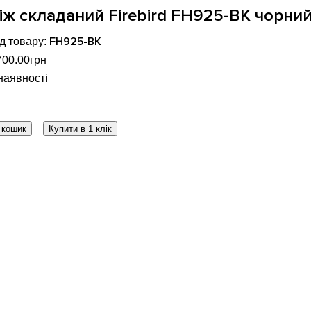
iж складаний Firebird FH925-BK чорни
FH925-BK
700
.
00
грн
 кошик
Купити в 1 клік