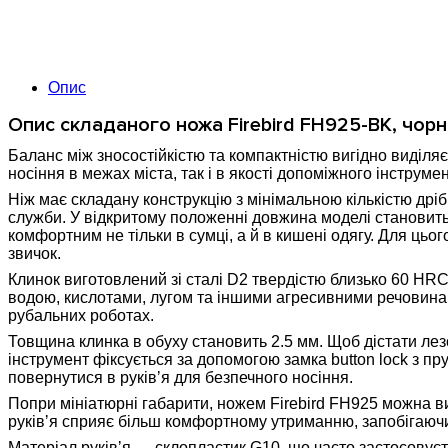
Опис
Опис складаного ножа Firebird FH925-BK, чорн
Баланс між зносостійкістю та компактністю вигідно виділяє
носіння в межах міста, так і в якості допоміжного інстру
Ніж має складану конструкцію з мінімальною кількістю дріб
служби. У відкритому положенні довжина моделі становить 
комфортним не тільки в сумці, а й в кишені одягу. Для ць
звичок.
Клинок виготовлений зі сталі D2 твердістю близько 60 HRC
водою, кислотами, лугом та іншими агресивними речовинам
рубальних роботах.
Товщина клинка в обуху становить 2.5 мм. Щоб дістати лез
інструмент фіксується за допомогою замка button lock з п
повернутися в руківʼя для безпечного носіння.
Попри мініатюрні габарити, ножем Firebird FH925 можна в
руківʼя сприяє більш комфортному утриманню, запобігаючи
Матеріал руківʼя — склопластик G10, що часто застосовуєт