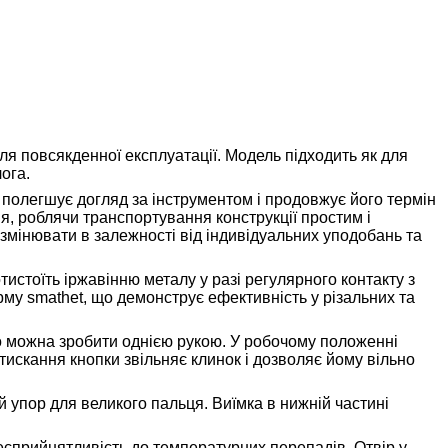
для повсякденної експлуатації. Модель підходить як для
ога.
 й полегшує догляд за інструментом і продовжує його термін
я, роблячи транспортування конструкції простим і
 змінювати в залежності від індивідуальних уподобань та
истоїть іржавінню металу у разі регулярного контакту з
му smathet, що демонструє ефективність у різальних та
що можна зробити однією рукою. У робочому положенні
искання кнопки звільняє клинок і дозволяє йому вільно
 упор для великого пальця. Виїмка в нижній частині
несприйнятливість до температурних перепадів. Отвір у