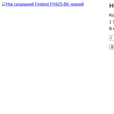
Н
1 
В