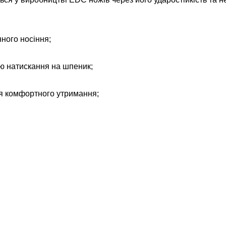
ного носіння;
ю натискання на шпеник;
ля комфортного утримання;