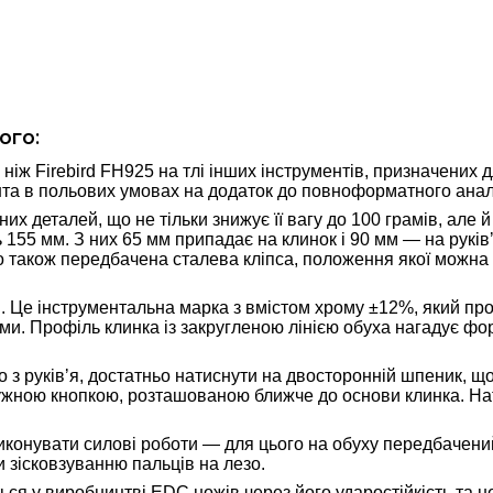
ого:
 ніж Firebird FH925 на тлі інших інструментів, призначених 
мента в польових умовах на додаток до повноформатного анал
них деталей, що не тільки знижує її вагу до 100 грамів, але
155 мм. З них 65 мм припадає на клинок і 90 мм — на руківʼ
ого також передбачена сталева кліпса, положення якої можна
. Це інструментальна марка з вмістом хрому ±12%, який прот
и. Профіль клинка із закругленою лінією обуха нагадує фор
о з руківʼя, достатньо натиснути на двосторонній шпеник, 
ружною кнопкою, розташованою ближче до основи клинка. Нат
иконувати силові роботи — для цього на обуху передбачений
 зісковзуванню пальців на лезо.
ься у виробництві EDC ножів через його ударостійкість та 