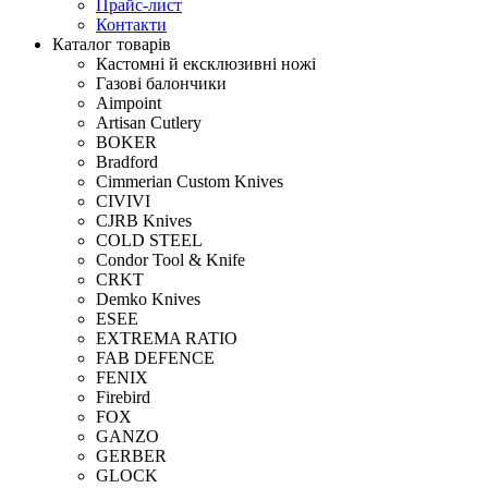
Прайс-лист
Контакти
Каталог товарів
Кастомні й ексклюзивні ножі
Газові балончики
Aimpoint
Artisan Cutlery
BOKER
Bradford
Cimmerian Custom Knives
CIVIVI
CJRB Knives
COLD STEEL
Condor Tool & Knife
CRKT
Demko Knives
ESEE
EXTREMA RATIO
FAB DEFENCE
FENIX
Firebird
FOX
GANZO
GERBER
GLOCK