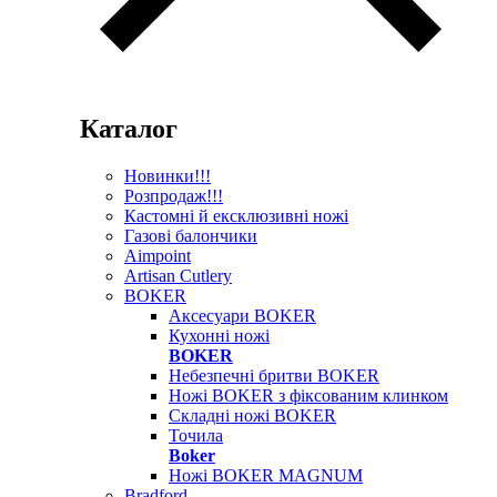
Каталог
Новинки!!!
Розпродаж!!!
Кастомні й ексклюзивні ножі
Газові балончики
Aimpoint
Artisan Cutlery
BOKER
Аксесуари BOKER
Кухонні ножі
BOKER
Небезпечні бритви BOKER
Ножі BOKER з фіксованим клинком
Складні ножі BOKER
Точила
Boker
Ножі BOKER MAGNUM
Bradford