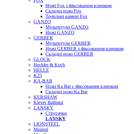
FOX
Ножі Fox з фіксованим клинком
Складні ножі Fox
Точильні камені Fox
GANZO
Мультитули GANZO
Ножі GANZO
GERBER
Мультитули GERBER
Ножі GERBER з фіксованим клинком
Складні ножі GERBER
GLOCK
Heckler & Koch
HELLE
K25
KA-BAR
Ножі Ka Bar c фіксованим клинком
Складні ножі Ka Bar
KERSHAW
Klever Ballistol
LANSKY
Стругачки
LANSKY
LIONSTEEL
Magpul