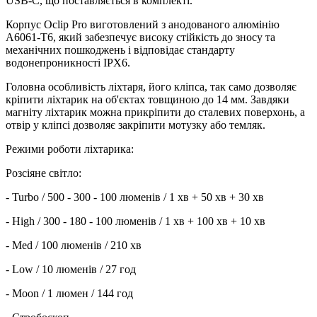
USB-C, що поставляється в комплекті.
Корпус Oclip Pro виготовлений з анодованого алюмінію
A6061-T6, який забезпечує високу стійкість до зносу та
механічних пошкоджень і відповідає стандарту
водонепроникності IPX6.
Головна особливість ліхтаря, його кліпса, так само дозволяє
кріпити ліхтарик на об'єктах товщиною до 14 мм. Завдяки
магніту ліхтарик можна прикріпити до сталевих поверхонь, а
отвір у кліпсі дозволяє закріпити мотузку або темляк.
Режими роботи ліхтарика:
Розсіяне світло:
- Turbo / 500 - 300 - 100 люменів / 1 хв + 50 хв + 30 хв
- High / 300 - 180 - 100 люменів / 1 хв + 100 хв + 10 хв
- Med / 100 люменів / 210 хв
- Low / 10 люменів / 27 год
- Moon / 1 люмен / 144 год