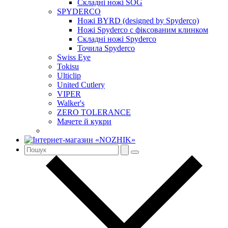
Складні ножі SOG
SPYDERCO
Ножі BYRD (designed by Spyderco)
Ножі Spyderco c фіксованим клинком
Складні ножі Spyderco
Точила Spyderco
Swiss Eye
Tokisu
Ulticlip
United Cutlery
VIPER
Walker's
ZERO TOLERANCE
Мачете й кукри