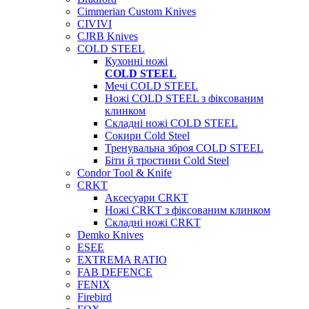
Cimmerian Custom Knives
CIVIVI
CJRB Knives
COLD STEEL
Кухонні ножі
COLD STEEL
Мечі COLD STEEL
Ножі COLD STEEL з фіксованим
клинком
Складні ножі COLD STEEL
Сокири Cold Steel
Тренувальна зброя COLD STEEL
Біти й тростини Cold Steel
Condor Tool & Knife
CRKT
Аксесуари CRKT
Ножі CRKT з фіксованим клинком
Складні ножі CRKT
Demko Knives
ESEE
EXTREMA RATIO
FAB DEFENCE
FENIX
Firebird