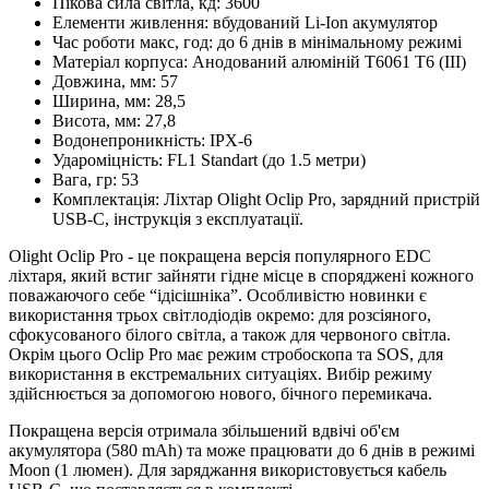
Пікова сила світла, кд:
3600
Елементи живлення:
вбудований Li-Ion акумулятор
Час роботи макс, год:
до 6 днів в мінімальному режимі
Матеріал корпуса:
Анодований алюміній T6061 T6 (III)
Довжина, мм:
57
Ширина, мм:
28,5
Висота, мм:
27,8
Водонепроникність:
IPX-6
Удароміцність:
FL1 Standart (до 1.5 метри)
Вага, гр:
53
Комплектація:
Ліхтар Olight Oclip Pro, зарядний пристрій
USB-C, інструкція з експлуатації.
Olight Oclip Pro - це покращена версія популярного EDC
ліхтаря, який встиг зайняти гідне місце в споряджені кожного
поважаючого себе “ідісішніка”. Особливістю новинки є
використання трьох світлодіодів окремо: для розсіяного,
сфокусованого білого світла, а також для червоного світла.
Окрім цього Oclip Pro має режим стробоскопа та SOS, для
використання в екстремальних ситуаціях. Вибір режиму
здійснюється за допомогою нового, бічного перемикача.
Покращена версія отримала збільшений вдвічі об'єм
акумулятора (580 mAh) та може працювати до 6 днів в режимі
Moon (1 люмен). Для заряджання використовується кабель