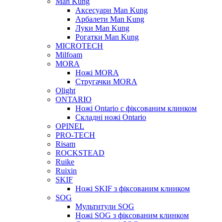
Man Kung
Аксесуари Man Kung
Арбалети Man Kung
Луки Man Kung
Рогатки Man Kung
MICROTECH
Milfoam
MORA
Ножі MORA
Стругачки MORA
Olight
ONTARIO
Ножі Ontario c фіксованим клинком
Складні ножі Ontario
OPINEL
PRO-TECH
Risam
ROCKSTEAD
Ruike
Ruixin
SKIF
Ножі SKIF з фіксованим клинком
SOG
Мультитули SOG
Ножі SOG з фіксованим клинком