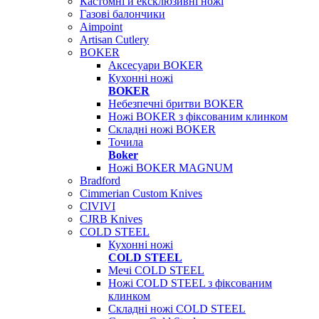
Кастомні й ексклюзивні ножі
Газові балончики
Aimpoint
Artisan Cutlery
BOKER
Аксесуари BOKER
Кухонні ножі
BOKER
Небезпечні бритви BOKER
Ножі BOKER з фіксованим клинком
Складні ножі BOKER
Точила
Boker
Ножі BOKER MAGNUM
Bradford
Cimmerian Custom Knives
CIVIVI
CJRB Knives
COLD STEEL
Кухонні ножі
COLD STEEL
Мечі COLD STEEL
Ножі COLD STEEL з фіксованим
клинком
Складні ножі COLD STEEL