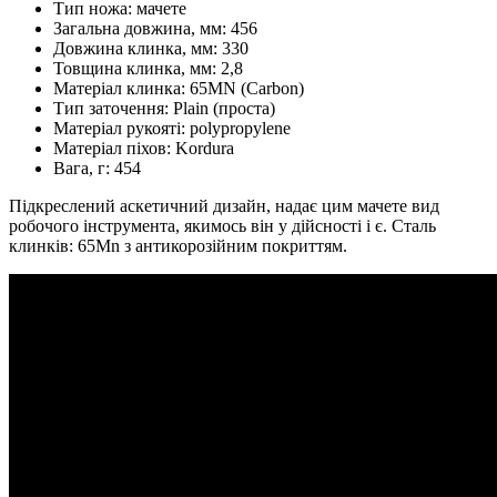
Тип ножа:
мачете
Загальна довжина, мм:
456
Довжина клинка, мм:
330
Товщина клинка, мм:
2,8
Матеріал клинка:
65MN (Carbon)
Тип заточення:
Plain (проста)
Матеріал рукояті:
polypropylene
Матеріал піхов:
Kordura
Вага, г:
454
Підкреслений аскетичний дизайн, надає цим мачете вид
робочого інструмента, якимось він у дійсності і є. Сталь
клинків: 65Mn з антикорозійним покриттям.