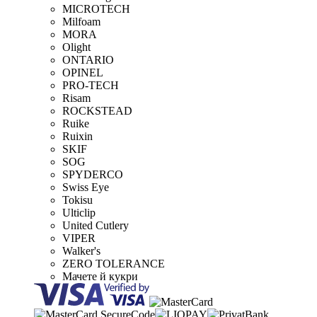
MICROTECH
Milfoam
MORA
Olight
ONTARIO
OPINEL
PRO-TECH
Risam
ROCKSTEAD
Ruike
Ruixin
SKIF
SOG
SPYDERCO
Swiss Eye
Tokisu
Ulticlip
United Cutlery
VIPER
Walker's
ZERO TOLERANCE
Мачете й кукри