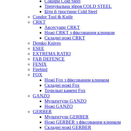
Сокири Cold Steel
Тренувальна зброя COLD STEEL
Біти й тростини Cold Steel
Condor Tool & Knife
CRKT
Аксесуари CRKT
Ножі CRKT з фіксованим клинком
Складні ножі CRKT
Demko Knives
ESEE
EXTREMA RATIO
FAB DEFENCE
FENIX
Firebird
FOX
Ножі Fox з фіксованим клинком
Складні ножі Fox
Точильні камені Fox
GANZO
Мультитули GANZO
Ножі GANZO
GERBER
Мультитули GERBER
Ножі GERBER з фіксованим клинком
Складні ножі GERBER