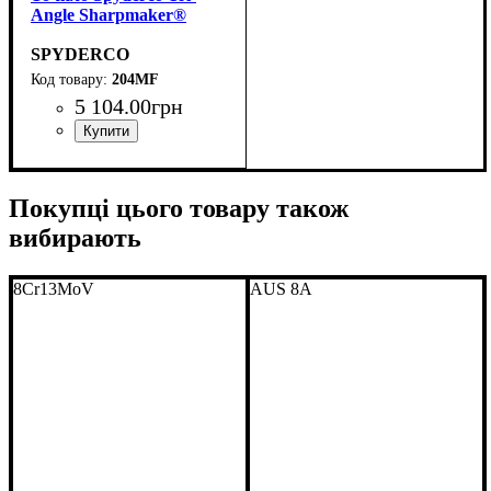
Angle Sharpmaker®
SPYDERCO
204MF
5 104
.
00
грн
Покупці цього товару також
вибирають
8Cr13MoV
AUS 8A