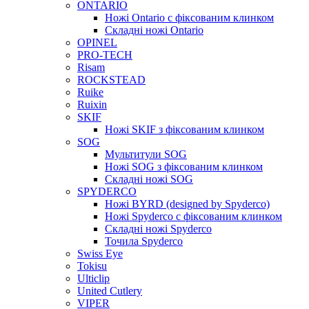
ONTARIO
Ножі Ontario c фіксованим клинком
Складні ножі Ontario
OPINEL
PRO-TECH
Risam
ROCKSTEAD
Ruike
Ruixin
SKIF
Ножі SKIF з фіксованим клинком
SOG
Мультитули SOG
Ножі SOG з фіксованим клинком
Складні ножі SOG
SPYDERCO
Ножі BYRD (designed by Spyderco)
Ножі Spyderco c фіксованим клинком
Складні ножі Spyderco
Точила Spyderco
Swiss Eye
Tokisu
Ulticlip
United Cutlery
VIPER