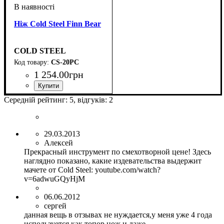
Ніж Cold Steel Finn Bear
COLD STEEL
CS-20PC
1 254
.
00
грн
Середній рейтинг:
5
, відгуків:
2
29.03.2013
Алексей
Прекрасный инструмент по смехотворной цене! Здесь
наглядно показано, какие издевательства выдержит
мачете от Cold Steel: youtube.com/watch?
v=6adwuGQyHjM
06.06.2012
сергей
данная вещь в отзывах не нуждается,у меня уже 4 года
используется как топор,нож и даже