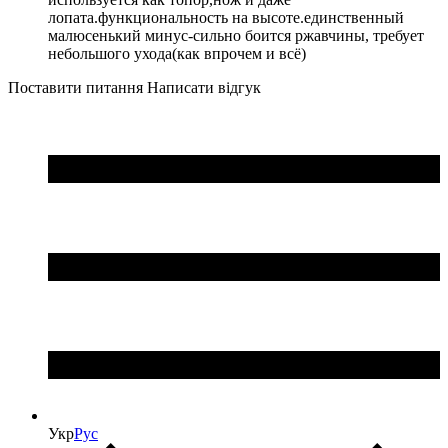
лопата.функциональность на высоте.единственный
малюсенький минус-сильно боится ржавчины, требует
небольшого ухода(как впрочем и всё)
Поставити питання
Написати відгук
Укр
Рус