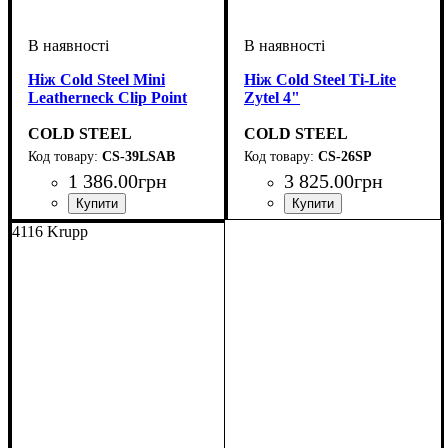
Ніж Cold Steel Mini
Ніж Cold Steel Ti-Lite
Leatherneck Clip Point
Zytel 4"
COLD STEEL
COLD STEEL
CS-39LSAB
CS-26SP
1 386
.
00
грн
3 825
.
00
грн
4116 Krupp