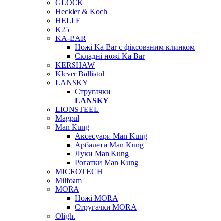
GLOCK
Heckler & Koch
HELLE
K25
KA-BAR
Ножі Ka Bar c фіксованим клинком
Складні ножі Ka Bar
KERSHAW
Klever Ballistol
LANSKY
Стругачки
LANSKY
LIONSTEEL
Magpul
Man Kung
Аксесуари Man Kung
Арбалети Man Kung
Луки Man Kung
Рогатки Man Kung
MICROTECH
Milfoam
MORA
Ножі MORA
Стругачки MORA
Olight