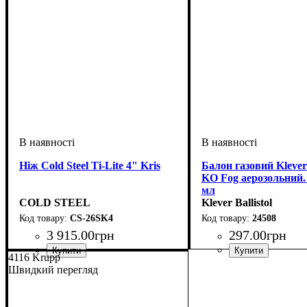
Ніж Cold Steel Ti-Lite 4" Kris
Балон газовий Klever
KO Fog аерозольний. 
мл
COLD STEEL
Klever Ballistol
CS-26SK4
24508
3 915
.
00
грн
297
.
00
грн
4116 Krupp
Швидкий перегляд