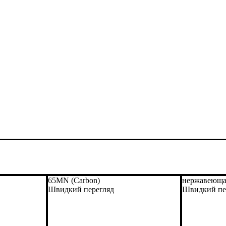
65MN (Carbon)
нержавеюща
Швидкий перегляд
Швидкий пе