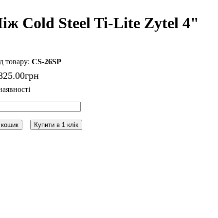
іж Cold Steel Ti-Lite Zytel 4"
CS-26SP
825
.
00
грн
 кошик
Купити в 1 клік