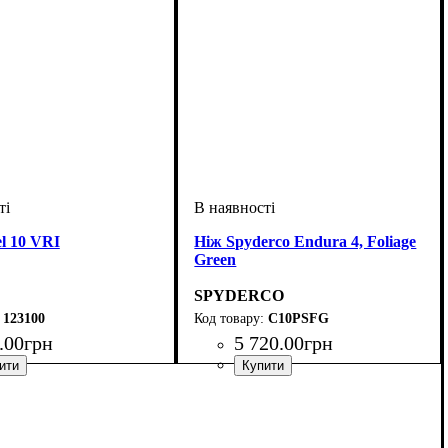
l 10 VRI
Ніж Spyderco Endura 4, Foliage
Green
SPYDERCO
123100
C10PSFG
.
00
грн
5 720
.
00
грн