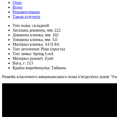
Опис
Відео
Рекомендовано
Також купують
Тип ножа:
складний
Загальна довжина, мм:
222
Довжина клинка, мм:
102
Товщина клинка, мм:
3,0
Матеріал клинка:
AUS 8A
Тип заточення:
Plain (проста)
Тип замка:
Spring Lock
Матеріал рукояті:
Zytel
Вага, г:
113
Країна виробництва:
Тайвань
Римейк класичного американського ножа п'ятдесятих років "Swi