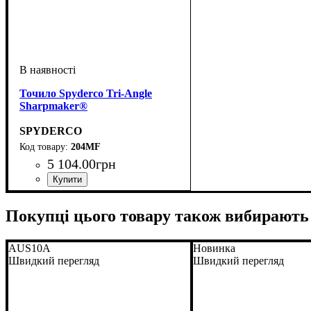
Точило Spyderco Tri-Angle
Sharpmaker®
SPYDERCO
204MF
5 104
.
00
грн
Покупці цього товару також вибирають
AUS10A
Новинка
Швидкий перегляд
Швидкий перегляд