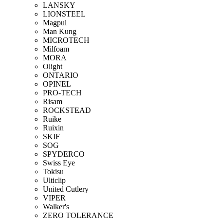
LANSKY
LIONSTEEL
Magpul
Man Kung
MICROTECH
Milfoam
MORA
Olight
ONTARIO
OPINEL
PRO-TECH
Risam
ROCKSTEAD
Ruike
Ruixin
SKIF
SOG
SPYDERCO
Swiss Eye
Tokisu
Ulticlip
United Cutlery
VIPER
Walker's
ZERO TOLERANCE