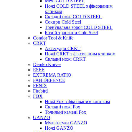
Мечі COLD STEEL
Ножі COLD STEEL з фіксованим
клинком
Складні ножі COLD STEEL
Сокири Cold Steel
Тренувальна зброя COLD STEEL
Біти й тростини Cold Steel
Condor Tool & Knife
CRKT
Аксесуари CRKT
Ножі CRKT з фіксованим клинком
Складні ножі CRKT
Demko Knives
ESEE
EXTREMA RATIO
FAB DEFENCE
FENIX
Firebird
FOX
Ножі Fox з фіксованим клинком
Складні ножі Fox
Точильні камені Fox
GANZO
Мультитули GANZO
Ножі GANZO