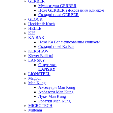
GERBER
Мультитули GERBER
Ножі GERBER з фіксованим клинком
Складні ножі GERBER
GLOCK
Heckler & Koch
HELLE
K25
KA-BAR
Ножі Ka Bar c фіксованим клинком
Складні ножі Ka Bar
KERSHAW
Klever Ballistol
LANSKY
Стругачки
LANSKY
LIONSTEEL
Magpul
Man Kung
Аксесуари Man Kung
Арбалети Man Kung
Луки Man Kung
Рогатки Man Kung
MICROTECH
Milfoam