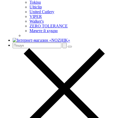
Tokisu
Ulticlip
United Cutlery
VIPER
Walker's
ZERO TOLERANCE
Мачете й кукри