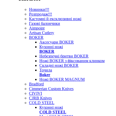
Новинки!!!
Розпродаж!!!
Кастомні й ексклюзивні ножі
Газові балончики
Aimpoint
Artisan Cutlery
BOKER
Аксесуари BOKER
Кухонні ножі
BOKER
Небезпечні бритви BOKER
Ножі BOKER з фіксованим клинком
Складні ножі BOKER
Точила
Boker
Ножі BOKER MAGNUM
Bradford
Cimmerian Custom Knives
CIVIVI
CJRB Knives
COLD STEEL
Кухонні ножі
COLD STEEL