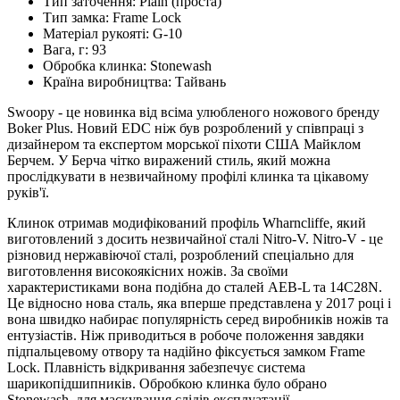
Тип заточення:
Plain (проста)
Тип замка:
Frame Lock
Матеріал рукояті:
G-10
Вага, г:
93
Обробка клинка:
Stonewash
Країна виробництва:
Тайвань
Swoopy - це новинка від всіма улюбленого ножового бренду
Boker Plus. Новий EDC ніж був розроблений у співпраці з
дизайнером та експертом морської піхоти США Майклом
Берчем. У Берча чітко виражений стиль, який можна
прослідкувати в незвичайному профілі клинка та цікавому
руків'ї.
Клинок отримав модифікований профіль Wharncliffe, який
виготовлений з досить незвичайної сталі Nitro-V. Nitro-V - це
різновид нержавіючої сталі, розроблений спеціально для
виготовлення високоякісних ножів. За своїми
характеристиками вона подібна до сталей AEB-L та 14C28N.
Це відносно нова сталь, яка вперше представлена у 2017 році і
вона швидко набирає популярність серед виробників ножів та
ентузіастів. Ніж приводиться в робоче положення завдяки
підпальцевому отвору та надійно фіксується замком Frame
Lock. Плавність відкривання забезпечує система
шарикопідшипників. Обробкою клинка було обрано
Stonewash, для маскування слідів експлуатації.