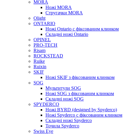
MORA
Ножі MORA
Стругачки MORA
Olight
ONTARIO
Ножі Ontario c фіксованим клинком
Складні ножі Ontario
OPINEL
PRO-TECH
Risam
ROCKSTEAD
Ruike
Ruixin
SKIF
Ножі SKIF з фіксованим клинком
SOG
Мультитули SOG
Ножі SOG з фіксованим клинком
Складні ножі SOG
SPYDERCO
Ножі BYRD (designed by Spyderco)
Ножі Spyderco c фіксованим клинком
Складні ножі Spyderco
Точила Spyderco
Swiss Eye