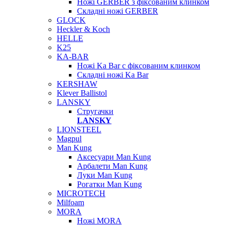
Ножі GERBER з фіксованим клинком
Складні ножі GERBER
GLOCK
Heckler & Koch
HELLE
K25
KA-BAR
Ножі Ka Bar c фіксованим клинком
Складні ножі Ka Bar
KERSHAW
Klever Ballistol
LANSKY
Стругачки
LANSKY
LIONSTEEL
Magpul
Man Kung
Аксесуари Man Kung
Арбалети Man Kung
Луки Man Kung
Рогатки Man Kung
MICROTECH
Milfoam
MORA
Ножі MORA