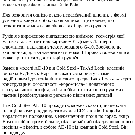
модель з профілем клинка Tanto Point.
Для розкриття однією рукою передбачений шпеник у формі
усіченого конуса з обох боків клинка – це означає, що
розкрити ніж можна як лівою, так і правою рукою.
Руків'я з вираженою підпальцевою виїмкою, геометрія якої
майже стала «візитною карткою» Е. Демко. Лайнери
алюмінієві, накладки з текстурованого G-10. Зроблено це,
звичайно ж, для зниження ваги ножа. Широка сталева кліпса
може кріпитися з двох сторін руків'я.
Замок в моделі AD-10 від Cold Steel - Tri-Ad Lock, власний
винахід Е. Демко. Наразі вважається користувачами
надійнішим і довговічнішим свого предка Back Lock-а – через
конструкційні особливості «коромисла» і додаткового
фіксувального штифта, які запобігають стиранню рухомих
частин і розбовтуванню ретельно підігнаних деталей.
Ніж Cold Steel AD-10 проходить, можна сказати, по верхній
планці параметрів, допустимих для EDC-ножів. Якщо Ви
зібралися на полювання, в небезпечний похід по горах, якщо
Вам потрібно трохи більше, ніж звичайний ніж для щоденного
носіння – візьміть з собою AD-10 від компанії Cold Steel. Він
не підведе.