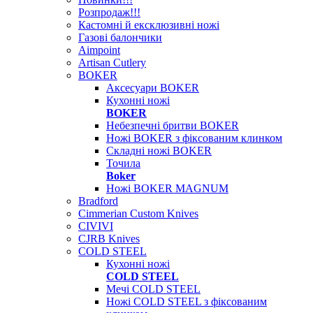
Розпродаж!!!
Кастомні й ексклюзивні ножі
Газові балончики
Aimpoint
Artisan Cutlery
BOKER
Аксесуари BOKER
Кухонні ножі
BOKER
Небезпечні бритви BOKER
Ножі BOKER з фіксованим клинком
Складні ножі BOKER
Точила
Boker
Ножі BOKER MAGNUM
Bradford
Cimmerian Custom Knives
CIVIVI
CJRB Knives
COLD STEEL
Кухонні ножі
COLD STEEL
Мечі COLD STEEL
Ножі COLD STEEL з фіксованим