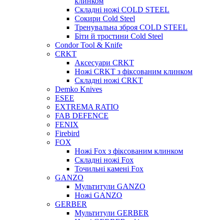
клинком
Складні ножі COLD STEEL
Сокири Cold Steel
Тренувальна зброя COLD STEEL
Біти й тростини Cold Steel
Condor Tool & Knife
CRKT
Аксесуари CRKT
Ножі CRKT з фіксованим клинком
Складні ножі CRKT
Demko Knives
ESEE
EXTREMA RATIO
FAB DEFENCE
FENIX
Firebird
FOX
Ножі Fox з фіксованим клинком
Складні ножі Fox
Точильні камені Fox
GANZO
Мультитули GANZO
Ножі GANZO
GERBER
Мультитули GERBER