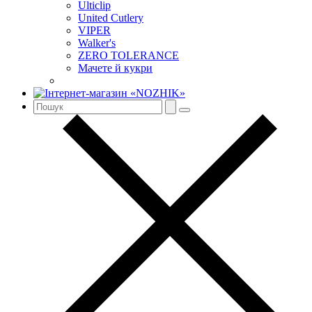
Ulticlip
United Cutlery
VIPER
Walker's
ZERO TOLERANCE
Мачете й кукри