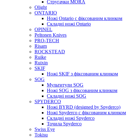
Стругачки MORA
Olight
ONTARIO
Ножі Ontario c фіксованим клинком
Складні ножі Ontario
OPINEL
Peltonen Knives
PRO-TECH
Risam
ROCKSTEAD
Ruike
Ruixin
SKIF
Ножі SKIF з фіксованим клинком
SOG
Мультитули SOG
Ножі SOG з фіксованим клинком
Складні ножі SOG
SPYDERCO
Ножі BYRD (designed by Spyderco)
Ножі Spyderco c фіксованим клинком
Складні ножі Spyderco
Точила Spyderco
Swiss Eye
Tokisu