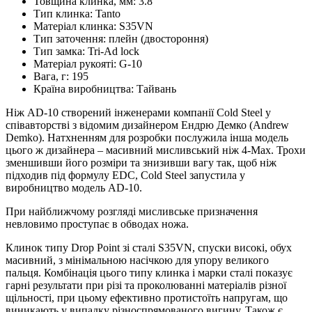
Товщина клинка, мм:
3.8
Тип клинка:
Tanto
Матеріал клинка:
S35VN
Тип заточення:
плейн (двостороння)
Тип замка:
Tri-Ad lock
Матеріал рукояті:
G-10
Вага, г:
195
Країна виробництва:
Тайвань
Ніж AD-10 створений інженерами компанії Cold Steel у
співавторстві з відомим дизайнером Ендрю Демко (Andrew
Demko). Натхненням для розробки послужила інша модель
цього ж дизайнера – масивний мисливський ніж 4-Max. Трохи
зменшивши його розміри та знизивши вагу так, щоб ніж
підходив під формулу EDC, Cold Steel запустила у
виробництво модель AD-10.
При найближчому розгляді мисливське призначення
невловимо проступає в обводах ножа.
Клинок типу Drop Point зі сталі S35VN, спуски високі, обух
масивний, з мінімальною насічкою для упору великого
пальця. Комбінація цього типу клинка і марки сталі показує
гарні результати при різі та проколюванні матеріалів різної
щільності, при цьому ефективно протистоїть напругам, що
виникають у випадку різноспрямованого вигину. Також є