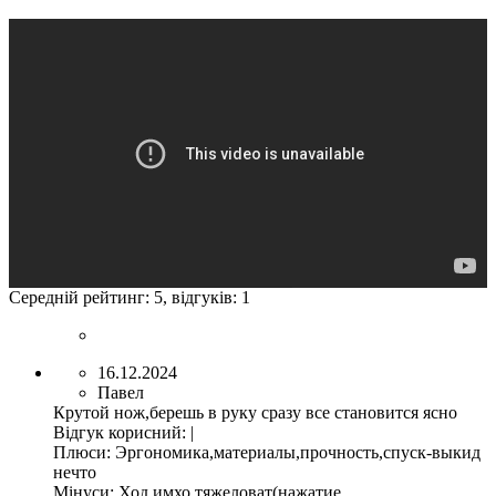
Середній рейтинг:
5
, відгуків:
1
16.12.2024
Павел
Крутой нож,берешь в руку сразу все становится ясно
Відгук корисний
:
|
Плюси:
Эргономика,материалы,прочность,спуск-выкид
нечто
Мінуси:
Ход имхо тяжеловат(нажатие