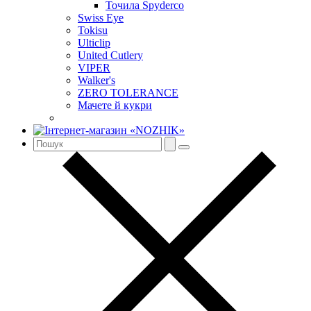
Точила Spyderco
Swiss Eye
Tokisu
Ulticlip
United Cutlery
VIPER
Walker's
ZERO TOLERANCE
Мачете й кукри