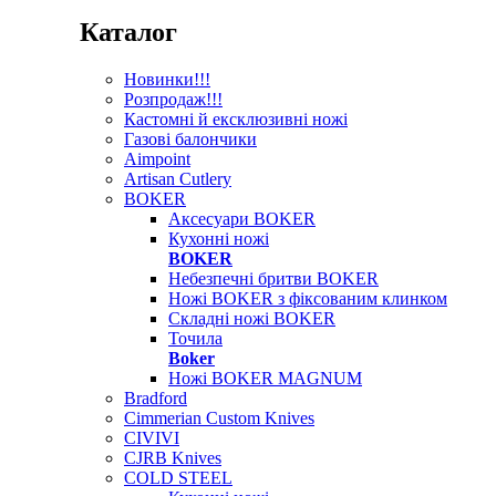
Каталог
Новинки!!!
Розпродаж!!!
Кастомні й ексклюзивні ножі
Газові балончики
Aimpoint
Artisan Cutlery
BOKER
Аксесуари BOKER
Кухонні ножі
BOKER
Небезпечні бритви BOKER
Ножі BOKER з фіксованим клинком
Складні ножі BOKER
Точила
Boker
Ножі BOKER MAGNUM
Bradford
Cimmerian Custom Knives
CIVIVI
CJRB Knives
COLD STEEL