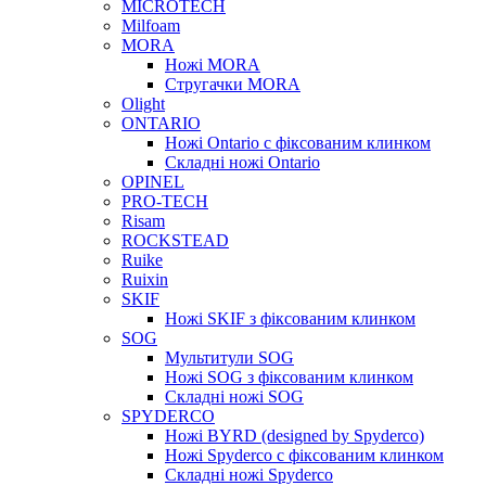
MICROTECH
Milfoam
MORA
Ножі MORA
Стругачки MORA
Olight
ONTARIO
Ножі Ontario c фіксованим клинком
Складні ножі Ontario
OPINEL
PRO-TECH
Risam
ROCKSTEAD
Ruike
Ruixin
SKIF
Ножі SKIF з фіксованим клинком
SOG
Мультитули SOG
Ножі SOG з фіксованим клинком
Складні ножі SOG
SPYDERCO
Ножі BYRD (designed by Spyderco)
Ножі Spyderco c фіксованим клинком
Складні ножі Spyderco