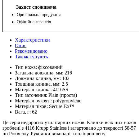
Захист споживача
Оригінальна продукція
Офіційна гарантія
Характеристики
Опис
Рекомендовано
Також купують
Тип ножа:
фіксований
Загальна довжина, мм:
216
Довжина клинка, мм:
102
Товщина клинка, мм:
2,5
Матеріал клинка:
4116SS
Тип заточення:
Plain (проста)
Матеріал рукояті:
polypropylene
Матеріал піхов:
Secure-Ex™
Вага, г:
62
Це серія недорогих утилітарних ножів. Клинки всіх цих ножів
зроблені з 4116 Krupp Stainless і загартовано до твердості 58-57
по Роквеллу. Рукоятки виконані з поліпропілену.