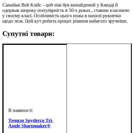
Canadian Belt Knife – цей ніж був винайдений у Канаді й
одержав широку популярність в 50-х роках., ставши класикою
у своєму класі. Особливість цього ножа в нахилі рукоятки
щодо леза. Цей кут робить процес різання набагато зручніше.
Супутні товари:
Точило Spyderco Tri-
Angle Sharpmaker®