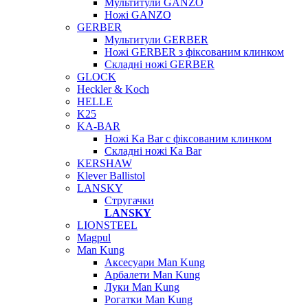
Мультитули GANZO
Ножі GANZO
GERBER
Мультитули GERBER
Ножі GERBER з фіксованим клинком
Складні ножі GERBER
GLOCK
Heckler & Koch
HELLE
K25
KA-BAR
Ножі Ka Bar c фіксованим клинком
Складні ножі Ka Bar
KERSHAW
Klever Ballistol
LANSKY
Стругачки
LANSKY
LIONSTEEL
Magpul
Man Kung
Аксесуари Man Kung
Арбалети Man Kung
Луки Man Kung
Рогатки Man Kung