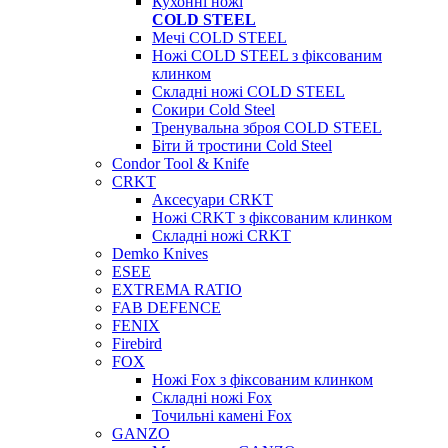
Кухонні ножі
COLD STEEL
Мечі COLD STEEL
Ножі COLD STEEL з фіксованим
клинком
Складні ножі COLD STEEL
Сокири Cold Steel
Тренувальна зброя COLD STEEL
Біти й тростини Cold Steel
Condor Tool & Knife
CRKT
Аксесуари CRKT
Ножі CRKT з фіксованим клинком
Складні ножі CRKT
Demko Knives
ESEE
EXTREMA RATIO
FAB DEFENCE
FENIX
Firebird
FOX
Ножі Fox з фіксованим клинком
Складні ножі Fox
Точильні камені Fox
GANZO