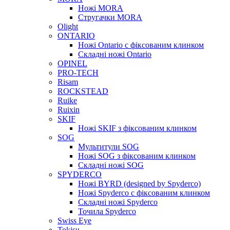
Ножі MORA
Стругачки MORA
Olight
ONTARIO
Ножі Ontario c фіксованим клинком
Складні ножі Ontario
OPINEL
PRO-TECH
Risam
ROCKSTEAD
Ruike
Ruixin
SKIF
Ножі SKIF з фіксованим клинком
SOG
Мультитули SOG
Ножі SOG з фіксованим клинком
Складні ножі SOG
SPYDERCO
Ножі BYRD (designed by Spyderco)
Ножі Spyderco c фіксованим клинком
Складні ножі Spyderco
Точила Spyderco
Swiss Eye
Tokisu