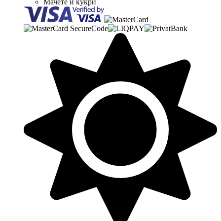
Мачете й кукри