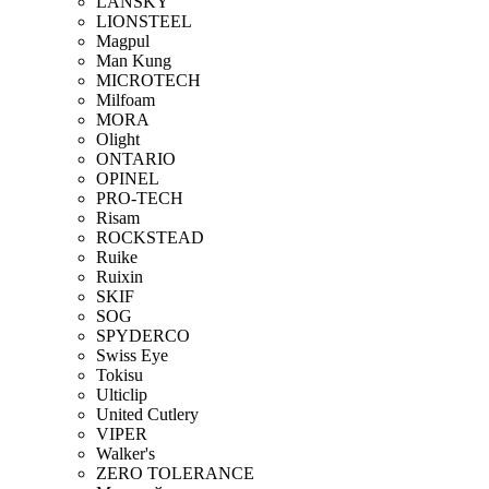
LANSKY
LIONSTEEL
Magpul
Man Kung
MICROTECH
Milfoam
MORA
Olight
ONTARIO
OPINEL
PRO-TECH
Risam
ROCKSTEAD
Ruike
Ruixin
SKIF
SOG
SPYDERCO
Swiss Eye
Tokisu
Ulticlip
United Cutlery
VIPER
Walker's
ZERO TOLERANCE