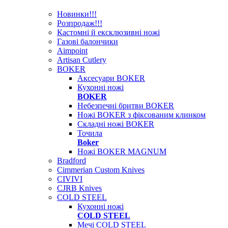
Новинки!!!
Розпродаж!!!
Кастомні й ексклюзивні ножі
Газові балончики
Aimpoint
Artisan Cutlery
BOKER
Аксесуари BOKER
Кухонні ножі
BOKER
Небезпечні бритви BOKER
Ножі BOKER з фіксованим клинком
Складні ножі BOKER
Точила
Boker
Ножі BOKER MAGNUM
Bradford
Cimmerian Custom Knives
CIVIVI
CJRB Knives
COLD STEEL
Кухонні ножі
COLD STEEL
Мечі COLD STEEL