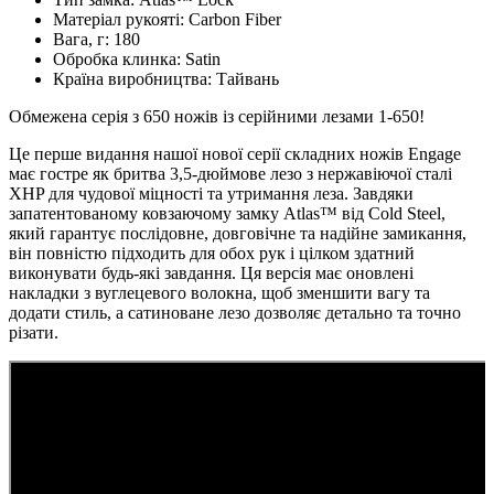
Матеріал рукояті:
Carbon Fiber
Вага, г:
180
Обробка клинка:
Satin
Країна виробництва:
Тайвань
Обмежена серія з 650 ножів із серійними лезами 1-650!
Це перше видання нашої нової серії складних ножів Engage
має гостре як бритва 3,5-дюймове лезо з нержавіючої сталі
XHP для чудової міцності та утримання леза. Завдяки
запатентованому ковзаючому замку Atlas™ від Cold Steel,
який гарантує послідовне, довговічне та надійне замикання,
він повністю підходить для обох рук і цілком здатний
виконувати будь-які завдання. Ця версія має оновлені
накладки з вуглецевого волокна, щоб зменшити вагу та
додати стиль, а сатиноване лезо дозволяє детально та точно
різати.