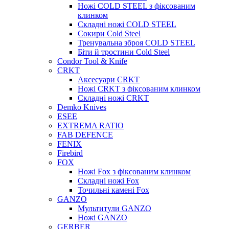
Ножі COLD STEEL з фіксованим
клинком
Складні ножі COLD STEEL
Сокири Cold Steel
Тренувальна зброя COLD STEEL
Біти й тростини Cold Steel
Condor Tool & Knife
CRKT
Аксесуари CRKT
Ножі CRKT з фіксованим клинком
Складні ножі CRKT
Demko Knives
ESEE
EXTREMA RATIO
FAB DEFENCE
FENIX
Firebird
FOX
Ножі Fox з фіксованим клинком
Складні ножі Fox
Точильні камені Fox
GANZO
Мультитули GANZO
Ножі GANZO
GERBER