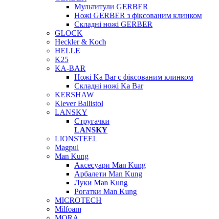
Мультитули GERBER
Ножі GERBER з фіксованим клинком
Складні ножі GERBER
GLOCK
Heckler & Koch
HELLE
K25
KA-BAR
Ножі Ka Bar c фіксованим клинком
Складні ножі Ka Bar
KERSHAW
Klever Ballistol
LANSKY
Стругачки
LANSKY
LIONSTEEL
Magpul
Man Kung
Аксесуари Man Kung
Арбалети Man Kung
Луки Man Kung
Рогатки Man Kung
MICROTECH
Milfoam
MORA