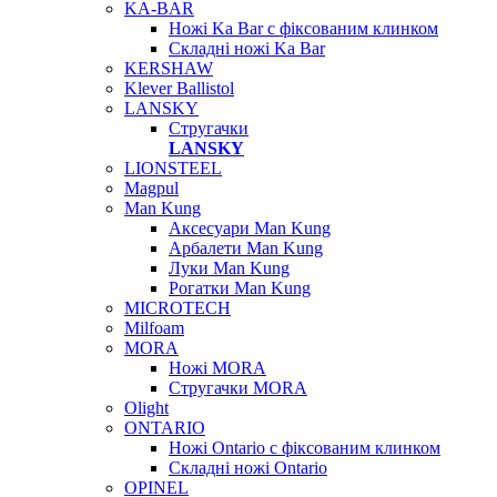
KA-BAR
Ножі Ka Bar c фіксованим клинком
Складні ножі Ka Bar
KERSHAW
Klever Ballistol
LANSKY
Стругачки
LANSKY
LIONSTEEL
Magpul
Man Kung
Аксесуари Man Kung
Арбалети Man Kung
Луки Man Kung
Рогатки Man Kung
MICROTECH
Milfoam
MORA
Ножі MORA
Стругачки MORA
Olight
ONTARIO
Ножі Ontario c фіксованим клинком
Складні ножі Ontario
OPINEL