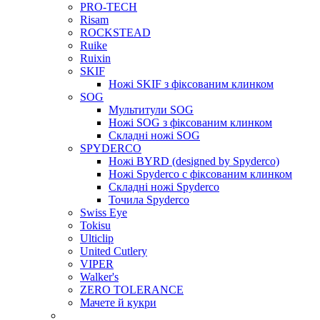
PRO-TECH
Risam
ROCKSTEAD
Ruike
Ruixin
SKIF
Ножі SKIF з фіксованим клинком
SOG
Мультитули SOG
Ножі SOG з фіксованим клинком
Складні ножі SOG
SPYDERCO
Ножі BYRD (designed by Spyderco)
Ножі Spyderco c фіксованим клинком
Складні ножі Spyderco
Точила Spyderco
Swiss Eye
Tokisu
Ulticlip
United Cutlery
VIPER
Walker's
ZERO TOLERANCE
Мачете й кукри