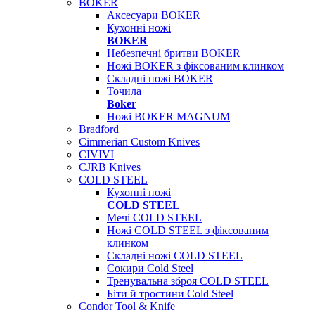
BOKER
Аксесуари BOKER
Кухонні ножі
BOKER
Небезпечні бритви BOKER
Ножі BOKER з фіксованим клинком
Складні ножі BOKER
Точила
Boker
Ножі BOKER MAGNUM
Bradford
Cimmerian Custom Knives
CIVIVI
CJRB Knives
COLD STEEL
Кухонні ножі
COLD STEEL
Мечі COLD STEEL
Ножі COLD STEEL з фіксованим
клинком
Складні ножі COLD STEEL
Сокири Cold Steel
Тренувальна зброя COLD STEEL
Біти й тростини Cold Steel
Condor Tool & Knife