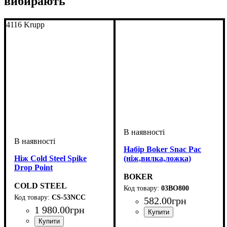
вибирають
4116 Krupp
Набір Boker Snac Pac
Ніж Cold Steel Spike
(ніж,вилка,ложка)
Drop Point
BOKER
COLD STEEL
03BO800
CS-53NCC
582
.
00
грн
1 980
.
00
грн