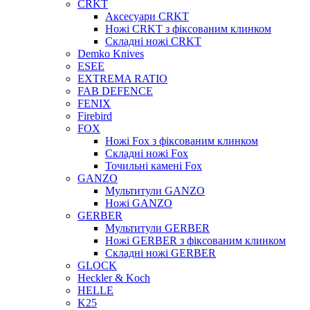
CRKT
Аксесуари CRKT
Ножі CRKT з фіксованим клинком
Складні ножі CRKT
Demko Knives
ESEE
EXTREMA RATIO
FAB DEFENCE
FENIX
Firebird
FOX
Ножі Fox з фіксованим клинком
Складні ножі Fox
Точильні камені Fox
GANZO
Мультитули GANZO
Ножі GANZO
GERBER
Мультитули GERBER
Ножі GERBER з фіксованим клинком
Складні ножі GERBER
GLOCK
Heckler & Koch
HELLE
K25