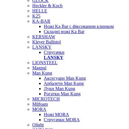
GLOCK
Heckler & Koch
HELLE
K25
KA-BAR
Ножі Ka Bar c фіксованим клинком
Складні ножі Ka Bar
KERSHAW
Klever Ballistol
LANSKY
Стругачки
LANSKY
LIONSTEEL
Magpul
Man Kung
Аксесуари Man Kung
Арбалети Man Kung
Луки Man Kung
Рогатки Man Kung
MICROTECH
Milfoam
MORA
Ножі MORA
Стругачки MORA
Olight