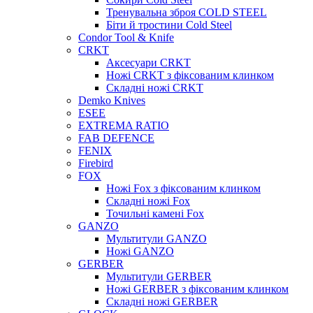
Тренувальна зброя COLD STEEL
Біти й тростини Cold Steel
Condor Tool & Knife
CRKT
Аксесуари CRKT
Ножі CRKT з фіксованим клинком
Складні ножі CRKT
Demko Knives
ESEE
EXTREMA RATIO
FAB DEFENCE
FENIX
Firebird
FOX
Ножі Fox з фіксованим клинком
Складні ножі Fox
Точильні камені Fox
GANZO
Мультитули GANZO
Ножі GANZO
GERBER
Мультитули GERBER
Ножі GERBER з фіксованим клинком
Складні ножі GERBER