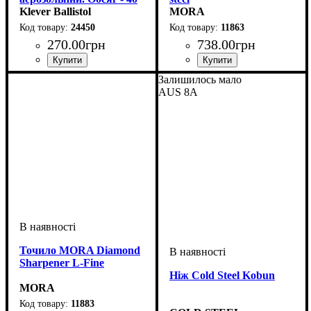
мл
Klever Ballistol
MORA
24450
11863
270
.
00
грн
738
.
00
грн
Залишилось мало
AUS 8A
Точило MORA Diamond
Sharpener L-Fine
Ніж Cold Steel Kobun
MORA
11883