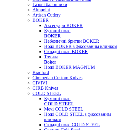
Газові балончики
Aimpoint
Artisan Cutlery
BOKER
Аксесуари BOKER
Кухонні ножі
BOKER
Небезпечні бритви BOKER
Ножі BOKER з фіксованим клинком
Складні ножі BOKER
Точила
Boker
Ножі BOKER MAGNUM
Bradford
Cimmerian Custom Knives
CIVIVI
CJRB Knives
COLD STEEL
Кухонні ножі
COLD STEEL
Мечі COLD STEEL
Ножі COLD STEEL з фіксованим
клинком
Складні ножі COLD STEEL
Сокири Cold Steel