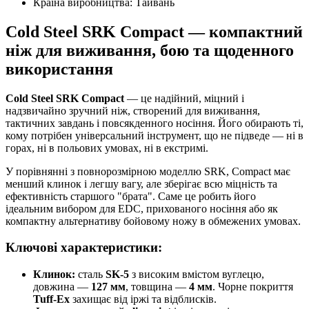
Країна виробництва:
Тайвань
Cold Steel SRK Compact — компактний
ніж для виживання, бою та щоденного
використання
Cold Steel SRK Compact
— це надійний, міцний і
надзвичайно зручний ніж, створений для виживання,
тактичних завдань і повсякденного носіння. Його обирають ті,
кому потрібен універсальний інструмент, що не підведе — ні в
горах, ні в польових умовах, ні в екстримі.
У порівнянні з повнорозмірною моделлю SRK, Compact має
менший клинок і легшу вагу, але зберігає всю міцність та
ефективність старшого "брата". Саме це робить його
ідеальним вибором для EDC, прихованого носіння або як
компактну альтернативу бойовому ножу в обмежених умовах.
Ключові характеристики:
Клинок:
сталь
SK-5
з високим вмістом вуглецю,
довжина —
127 мм
, товщина —
4 мм
. Чорне покриття
Tuff-Ex
захищає від іржі та відблисків.