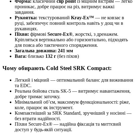
Форма:
класичний
clip point
із міцним вістрям — легко
проникає, добре працює на різ, витримує важкі
завдання.
Рукоятка:
текстурований
Kray-Ex™
— не ковзає в
руці, забезпечує повний контроль навіть у дощ чи в
рукавицях.
Піхви:
фірмові
Secure-Ex®
, жорсткі, з дренажем.
Кріпляться вертикально або горизонтально, підходять
для пояса або тактичного спорядження.
Загальна довжина:
241 мм
Вага:
близько
132 г
(без піхов)
Чому обирають Cold Steel SRK Compact:
Легкий і міцний — оптимальний баланс для виживання
та EDC.
Реальна бойова сталь SK-5 — витримує навантаження,
добре тримає заточку.
Мінімальний об’єм, максимум функціональності: ріже,
коле, працює як інструмент.
Компактніший за SRK Standard, зручніший у носінні —
без втрати надійності.
Піхви Secure-Ex® — надійна фіксація та миттєвий
доступ у будь-якій ситуації.