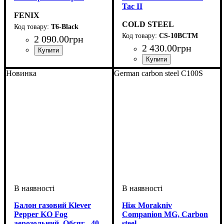
Tac II
FENIX
COLD STEEL
T6-Black
CS-10BCTM
2 090
.
00
грн
2 430
.
00
грн
Новинка
German carbon steel C100S
Балон газовий Klever
Ніж Morakniv
Pepper KO Fog
Companion MG, Carbon
аерозольний. Обсяг - 40
steel