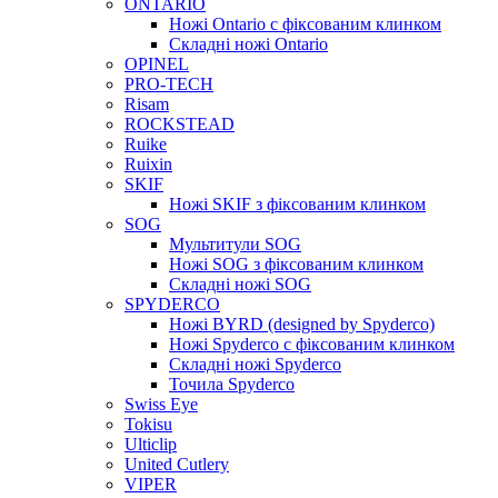
ONTARIO
Ножі Ontario c фіксованим клинком
Складні ножі Ontario
OPINEL
PRO-TECH
Risam
ROCKSTEAD
Ruike
Ruixin
SKIF
Ножі SKIF з фіксованим клинком
SOG
Мультитули SOG
Ножі SOG з фіксованим клинком
Складні ножі SOG
SPYDERCO
Ножі BYRD (designed by Spyderco)
Ножі Spyderco c фіксованим клинком
Складні ножі Spyderco
Точила Spyderco
Swiss Eye
Tokisu
Ulticlip
United Cutlery
VIPER