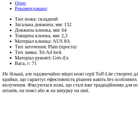
Опис
Рекомендовано
Тип ножа:
складний
Загальна довжина, мм:
152
Довжина клинка, мм:
64
Товщина клинка, мм:
2,3
Матеріал клинка:
AUS 8A
Тип заточення:
Plain (проста)
Тип замка:
Tri-Ad lock
Матеріал рукояті:
Griv-Ex
Вага, г:
71
Не більші, але надзвичайно міцні ножі серії Tuff-Lite створен
крайки, що гарантує ефективність різання навіть без особливи
вилучення. Фіксуються ножі, що сталі вже традиційними для но
штанів, на поясі або ж на шнурку на шиї.