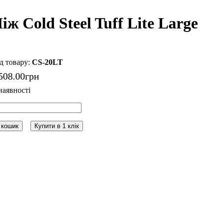
іж Cold Steel Tuff Lite Large
CS-20LT
508
.
00
грн
 кошик
Купити в 1 клік