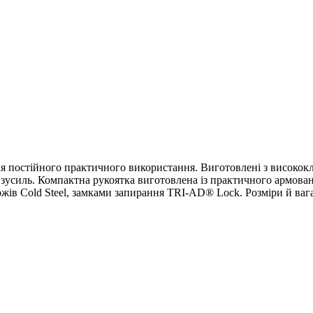
і для постійного практичного використання. Виготовлені з високо
х зусиль. Компактна рукоятка виготовлена із практичного армован
жів Cold Steel, замками запирання TRI-AD® Lock. Розміри й вага 