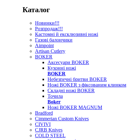
Каталог
Новинки!!!
Розпродаж!!!
Кастомні й ексклюзивні ножі
Газові балончики
Aimpoint
Artisan Cutlery
BOKER
Аксесуари BOKER
Кухонні ножі
BOKER
Небезпечні бритви BOKER
Ножі BOKER з фіксованим клинком
Складні ножі BOKER
Точила
Boker
Ножі BOKER MAGNUM
Bradford
Cimmerian Custom Knives
CIVIVI
CJRB Knives
COLD STEEL