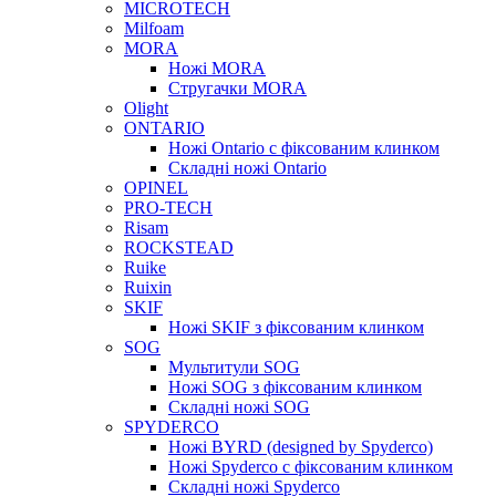
MICROTECH
Milfoam
MORA
Ножі MORA
Стругачки MORA
Olight
ONTARIO
Ножі Ontario c фіксованим клинком
Складні ножі Ontario
OPINEL
PRO-TECH
Risam
ROCKSTEAD
Ruike
Ruixin
SKIF
Ножі SKIF з фіксованим клинком
SOG
Мультитули SOG
Ножі SOG з фіксованим клинком
Складні ножі SOG
SPYDERCO
Ножі BYRD (designed by Spyderco)
Ножі Spyderco c фіксованим клинком
Складні ножі Spyderco