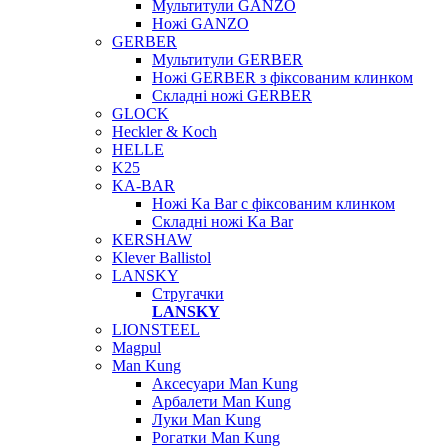
Мультитули GANZO
Ножі GANZO
GERBER
Мультитули GERBER
Ножі GERBER з фіксованим клинком
Складні ножі GERBER
GLOCK
Heckler & Koch
HELLE
K25
KA-BAR
Ножі Ka Bar c фіксованим клинком
Складні ножі Ka Bar
KERSHAW
Klever Ballistol
LANSKY
Стругачки
LANSKY
LIONSTEEL
Magpul
Man Kung
Аксесуари Man Kung
Арбалети Man Kung
Луки Man Kung
Рогатки Man Kung