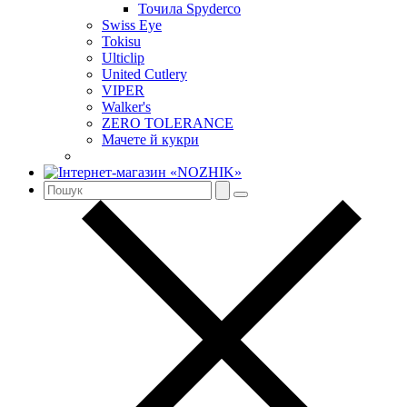
Точила Spyderco
Swiss Eye
Tokisu
Ulticlip
United Cutlery
VIPER
Walker's
ZERO TOLERANCE
Мачете й кукри