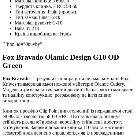
Матеріал клинка:
N690Co
Твердість клинка, HRC:
58-60
Тип заточення:
Plain (проста)
Тип замка:
Liner Lock
Матеріал рукояті:
G-10
Вага, г:
213
Країна виробництва:
Італія
```html id="0buvby"
Fox Bravado Olamic Design G10 OD
Green
Fox Bravado
— результат співпраці італійської компанії Fox
Knives та американської ножової майстерні Olamic Cutlery.
Модель отримала впізнаваний дизайн Olamic, якісні матеріали
та надійну конструкцію, розраховану на інтенсивне
використання.
Клинок профілю Clip Point виготовлений із нержавіючої сталі
N690Co з твердістю 58-60 HRC. Ця сталь вдало поєднує
стійкість різальної кромки, корозійну стійкість і простоту
заточування. Завдяки довжині клинка 110 мм та масивній
геометрії ніж впевнено справляється як із повсякденними