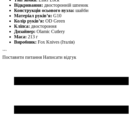
Відкривання:
двосторонній шпеник
Конструкція осьового вузла:
шайби
Матеріал руків’я:
G10
Колір руків’я:
OD Green
Кліпса:
двостороння
Дизайнер:
Olamic Cutlery
Маса:
213 г
Виробник:
Fox Knives (Італія)
```
Поставити питання
Написати відгук