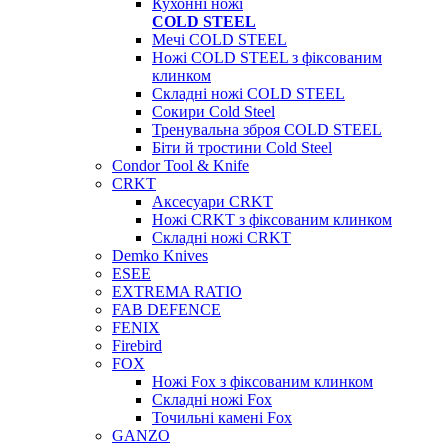
Кухонні ножі
COLD STEEL
Мечі COLD STEEL
Ножі COLD STEEL з фіксованим
клинком
Складні ножі COLD STEEL
Сокири Cold Steel
Тренувальна зброя COLD STEEL
Біти й тростини Cold Steel
Condor Tool & Knife
CRKT
Аксесуари CRKT
Ножі CRKT з фіксованим клинком
Складні ножі CRKT
Demko Knives
ESEE
EXTREMA RATIO
FAB DEFENCE
FENIX
Firebird
FOX
Ножі Fox з фіксованим клинком
Складні ножі Fox
Точильні камені Fox
GANZO