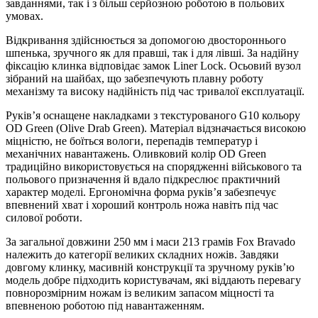
завданнями, так і з більш серйозною роботою в польових
умовах.
Відкривання здійснюється за допомогою двостороннього
шпенька, зручного як для правші, так і для лівші. За надійну
фіксацію клинка відповідає замок Liner Lock. Осьовий вузол
зібраний на шайбах, що забезпечують плавну роботу
механізму та високу надійність під час тривалої експлуатації.
Руків’я оснащене накладками з текстурованого G10 кольору
OD Green (Olive Drab Green). Матеріал відзначається високою
міцністю, не боїться вологи, перепадів температур і
механічних навантажень. Оливковий колір OD Green
традиційно використовується на спорядженні військового та
польового призначення й вдало підкреслює практичний
характер моделі. Ергономічна форма руків’я забезпечує
впевнений хват і хороший контроль ножа навіть під час
силової роботи.
За загальної довжини 250 мм і маси 213 грамів Fox Bravado
належить до категорії великих складних ножів. Завдяки
довгому клинку, масивній конструкції та зручному руків’ю
модель добре підходить користувачам, які віддають перевагу
повнорозмірним ножам із великим запасом міцності та
впевненою роботою під навантаженням.