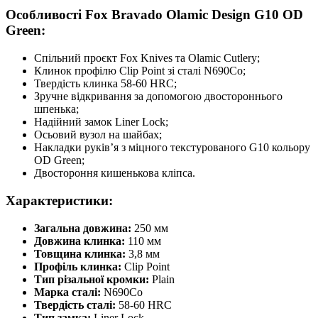
Особливості Fox Bravado Olamic Design G10 OD
Green:
Спільний проєкт Fox Knives та Olamic Cutlery;
Клинок профілю Clip Point зі сталі N690Co;
Твердість клинка 58-60 HRC;
Зручне відкривання за допомогою двостороннього
шпенька;
Надійний замок Liner Lock;
Осьовий вузол на шайбах;
Накладки руків’я з міцного текстурованого G10 кольору
OD Green;
Двостороння кишенькова кліпса.
Характеристики:
Загальна довжина:
250 мм
Довжина клинка:
110 мм
Товщина клинка:
3,8 мм
Профіль клинка:
Clip Point
Тип різальної кромки:
Plain
Марка сталі:
N690Co
Твердість сталі:
58-60 HRC
Тип замка:
Liner Lock