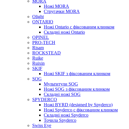
MORA
Ножі MORA
Стругачки MORA
Olight
ONTARIO
Ножі Ontario c фіксованим клинком
Складні ножі Ontario
OPINEL
PRO-TECH
Risam
ROCKSTEAD
Ruike
Ruixin
SKIF
Ножі SKIF з фіксованим клинком
SOG
Мультитули SOG
Ножі SOG з фіксованим клинком
Складні ножі SOG
SPYDERCO
Ножі BYRD (designed by Spyderco)
Ножі Spyderco c фіксованим клинком
Складні ножі Spyderco
Точила Spyderco
Swiss Eye