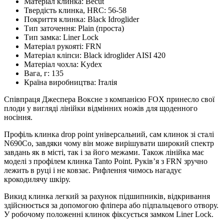
Матеріал клинка:
Becut
Твердість клинка, HRC:
56-58
Покриття клинка:
Black Idroglider
Тип заточення:
Plain (проста)
Тип замка:
Liner Lock
Матеріал рукояті:
FRN
Матеріал кліпси:
Black idroglider AISI 420
Матеріал чохла:
Kydex
Вага, г:
135
Країна виробництва:
Італія
Співпраця Джеспера Воксне з компанією FOX принесло свої
плоди у вигляді лінійки відмінних ножів для щоденного
носіння.
Профіль клинка drop point універсальний, сам клинок зі сталі
N690Co, завдяки чому він може вирішувати широкий спектр
завдань як в місті, так і за його межами. Також лінійка має
моделі з профілем клинка Tanto Point. Руків’я з FRN зручно
лежить в руці і не ковзає. Рифлення чимось нагадує
крокодилячу шкіру.
Викид клинка легкий за рахунок підшипників, відкривання
здійснюється за допомогою фліпера або підпальцевого отвору.
У робочому положенні клинок фіксується замком Liner Lock.