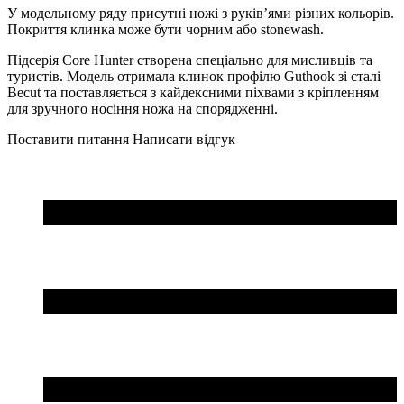
У модельному ряду присутні ножі з руків’ями різних кольорів.
Покриття клинка може бути чорним або stonewash.
Підсерія Core Hunter створена спеціально для мисливців та
туристів. Модель отримала клинок профілю Guthook зі сталі
Becut та поставляється з кайдексними піхвами з кріпленням
для зручного носіння ножа на спорядженні.
Поставити питання
Написати відгук