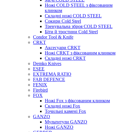
Ножі COLD STEEL з фіксованим
клинком
Складні ножі COLD STEEL
Сокири Cold Steel
Тренувальна зброя COLD STEEL
Біти й тростини Cold Steel
Condor Tool & Knife
CRKT
Аксесуари CRKT
Ножі CRKT з фіксованим клинком
Складні ножі CRKT
Demko Knives
ESEE
EXTREMA RATIO
FAB DEFENCE
FENIX
Firebird
FOX
Ножі Fox з фіксованим клинком
Складні ножі Fox
Точильні камені Fox
GANZO
Мультитули GANZO
Ножі GANZO