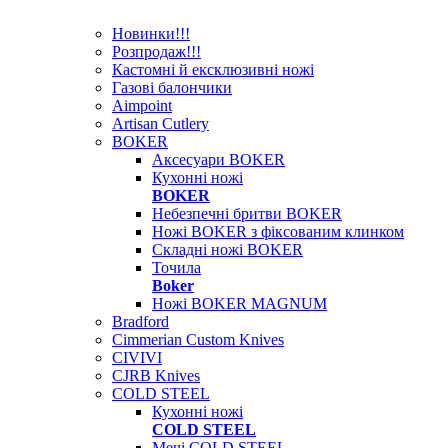
Новинки!!!
Розпродаж!!!
Кастомні й ексклюзивні ножі
Газові балончики
Aimpoint
Artisan Cutlery
BOKER
Аксесуари BOKER
Кухонні ножі
BOKER
Небезпечні бритви BOKER
Ножі BOKER з фіксованим клинком
Складні ножі BOKER
Точила
Boker
Ножі BOKER MAGNUM
Bradford
Cimmerian Custom Knives
CIVIVI
CJRB Knives
COLD STEEL
Кухонні ножі
COLD STEEL
Мечі COLD STEEL