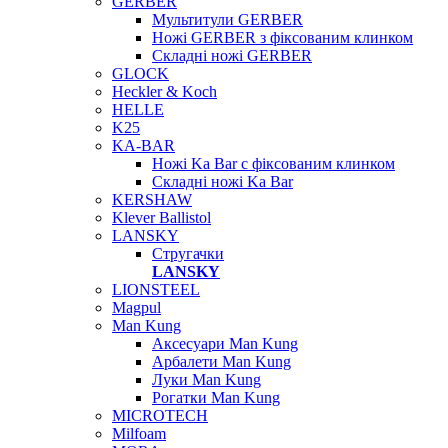
GERBER
Мультитули GERBER
Ножі GERBER з фіксованим клинком
Складні ножі GERBER
GLOCK
Heckler & Koch
HELLE
K25
KA-BAR
Ножі Ka Bar c фіксованим клинком
Складні ножі Ka Bar
KERSHAW
Klever Ballistol
LANSKY
Стругачки
LANSKY
LIONSTEEL
Magpul
Man Kung
Аксесуари Man Kung
Арбалети Man Kung
Луки Man Kung
Рогатки Man Kung
MICROTECH
Milfoam