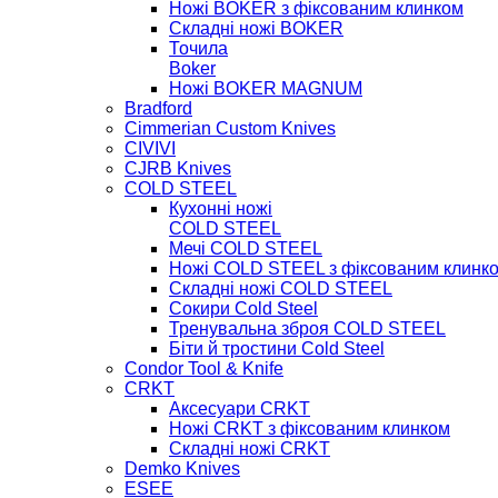
Ножі BOKER з фіксованим клинком
Складні ножі BOKER
Точила
Boker
Ножі BOKER MAGNUM
Bradford
Cimmerian Custom Knives
CIVIVI
CJRB Knives
COLD STEEL
Кухонні ножі
COLD STEEL
Мечі COLD STEEL
Ножі COLD STEEL з фіксованим клинк
Складні ножі COLD STEEL
Сокири Cold Steel
Тренувальна зброя COLD STEEL
Біти й тростини Cold Steel
Condor Tool & Knife
CRKT
Аксесуари CRKT
Ножі CRKT з фіксованим клинком
Складні ножі CRKT
Demko Knives
ESEE