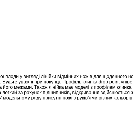
плоди у вигляді лінійки відмінних ножів для щоденного носі
. Будьте уважні при покупці. Профіль клинка drop point унів
а його межами. Також лінійка має моделі з профілем клинка Ta
 легкий за рахунок підшипників, відкривання здійснюється 
У модельному ряду присутні ножі з руків'ями різних кольорі