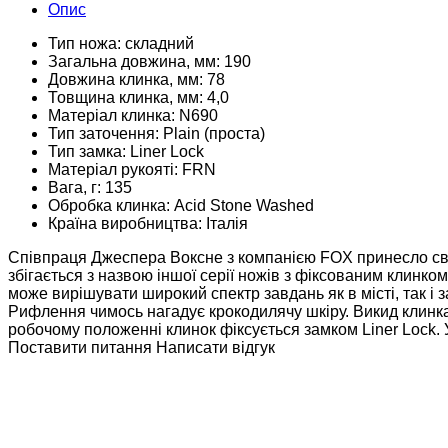
Опис
Тип ножа:
складний
Загальна довжина, мм:
190
Довжина клинка, мм:
78
Товщина клинка, мм:
4,0
Матеріал клинка:
N690
Тип заточення:
Plain (проста)
Тип замка:
Liner Lock
Матеріал рукояті:
FRN
Вага, г:
135
Обробка клинка:
Acid Stone Washed
Країна виробництва:
Італія
Співпраця Джеспера Воксне з компанією FOX принесло свої 
збігається з назвою іншої серії ножів з фіксованим клинком
може вирішувати широкий спектр завдань як в місті, так і з
Рифлення чимось нагадує крокодилячу шкіру. Викид клинка
робочому положенні клинок фіксується замком Liner Lock. 
Поставити питання
Написати відгук