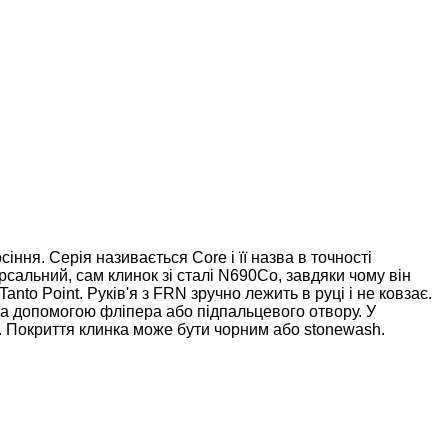
ння. Серія називається Core і її назва в точності
ерсальний, сам клинок зі сталі N690Co, завдяки чому він
nto Point. Руків'я з FRN зручно лежить в руці і не ковзає.
за допомогою фліпера або підпальцевого отвору. У
в. Покриття клинка може бути чорним або stonewash.