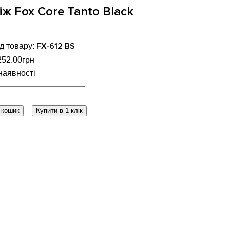
іж Fox Core Tanto Black
FX-612 BS
252
.
00
грн
 кошик
Купити в 1 клік