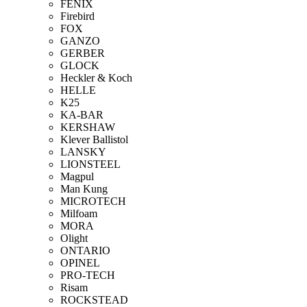
FENIX
Firebird
FOX
GANZO
GERBER
GLOCK
Heckler & Koch
HELLE
K25
KA-BAR
KERSHAW
Klever Ballistol
LANSKY
LIONSTEEL
Magpul
Man Kung
MICROTECH
Milfoam
MORA
Olight
ONTARIO
OPINEL
PRO-TECH
Risam
ROCKSTEAD