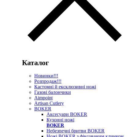
Каталог
Новинки!!!
Розпродаж!!!
Кастомні й ексклюзивні ножі
Газові балончики
Aimpoint
Artisan Cutlery
BOKER
Аксесуари BOKER
Кухонні ножі
BOKER
Небезпечні бритви BOKER
Ножі BOKER з фіксованим клинком