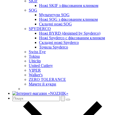
SKIF
Ножі SKIF з фіксованим клинком
SOG
Мультитули SOG
Ножі SOG з фіксованим клинком
Складні ножі SOG
SPYDERCO
Ножі BYRD (designed by Spyderco)
Ножі Spyderco c фіксованим клинком
Складні ножі Spyderco
Точила Spyderco
Swiss Eye
Tokisu
Ulticlip
United Cutlery
VIPER
Walker's
ZERO TOLERANCE
Мачете й кукри