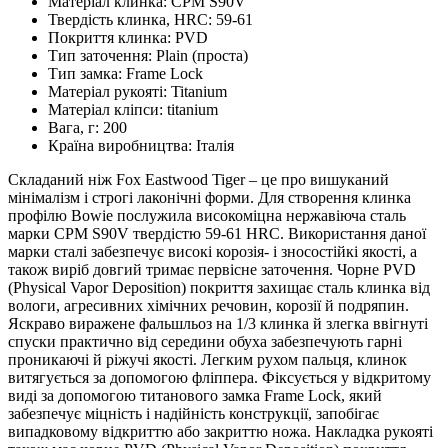
Матеріал клинка:
CPM S90V
Твердість клинка, HRC:
59-61
Покриття клинка:
PVD
Тип заточення:
Plain (проста)
Тип замка:
Frame Lock
Матеріал рукояті:
Titanium
Матеріал кліпси:
titanium
Вага, г:
200
Країна виробництва:
Італія
Складаний ніж Fox Eastwood Tiger – це про вишуканий
мінімалізм і строгі лаконічні форми. Для створення клинка
профілю Bowie послужила високоміцна нержавіюча сталь
марки CPM S90V твердістю 59-61 HRC. Використання даної
марки сталі забезпечує високі корозія- і зносостійкі якості, а
також виріб довгий тримає первісне заточення. Чорне PVD
(Physical Vapor Deposition) покриття захищає сталь клинка від
вологи, агресивних хімічних речовин, корозії й подряпин.
Яскраво виражене фальшльоз на 1/3 клинка й злегка ввігнуті
спуски практично від середини обуха забезпечують гарні
проникаючі й ріжучі якості. Легким рухом пальця, клинок
витягується за допомогою фліппера. Фіксується у відкритому
виді за допомогою титанового замка Frame Lock, який
забезпечує міцність і надійність конструкції, запобігає
випадковому відкриттю або закриттю ножа. Накладка рукояті