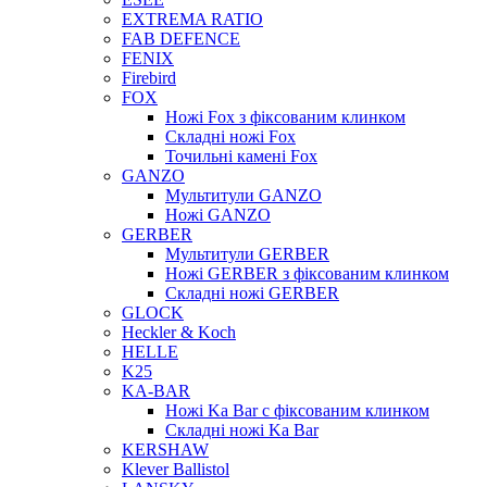
EXTREMA RATIO
FAB DEFENCE
FENIX
Firebird
FOX
Ножі Fox з фіксованим клинком
Складні ножі Fox
Точильні камені Fox
GANZO
Мультитули GANZO
Ножі GANZO
GERBER
Мультитули GERBER
Ножі GERBER з фіксованим клинком
Складні ножі GERBER
GLOCK
Heckler & Koch
HELLE
K25
KA-BAR
Ножі Ka Bar c фіксованим клинком
Складні ножі Ka Bar
KERSHAW
Klever Ballistol