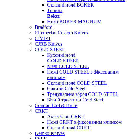
Складні ножі BOKER
Точила
Boker
Ножі BOKER MAGNUM
Bradford
Cimmerian Custom Knives
CIVIVI
CJRB Knives
COLD STEEL
Кухонні ножі
COLD STEEL
Мечі COLD STEEL
Ножі COLD STEEL з фіксованим
клинком
Складні ножі COLD STEEL
Сокири Cold Steel
Тренувальна зброя COLD STEEL
Біти й тростини Cold Steel
Condor Tool & Knife
CRKT
Аксесуари CRKT
Ножі CRKT з фіксованим клинком
Складні ножі CRKT
Demko Knives
ESEE