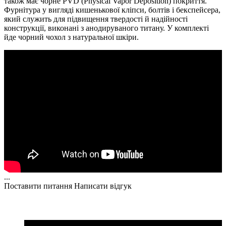
також має чорне PVD (Physical Vapor Deposition) покриття.
Фурнітура у вигляді кишенькової кліпси, болтів і бекспейсера,
який служить для підвищення твердості й надійності
конструкції, виконані з анодируваного титану. У комплекті
йде чорний чохол з натуральної шкіри.
...
Поставити питання
Написати відгук