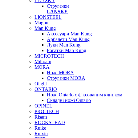
LANSKY
Стругачки
LANSKY
LIONSTEEL
Magpul
Man Kung
Аксесуари Man Kung
Арбалети Man Kung
Луки Man Kung
Рогатки Man Kung
MICROTECH
Milfoam
MORA
Ножі MORA
Стругачки MORA
Olight
ONTARIO
Ножі Ontario c фіксованим клинком
Складні ножі Ontario
OPINEL
PRO-TECH
Risam
ROCKSTEAD
Ruike
Ruixin