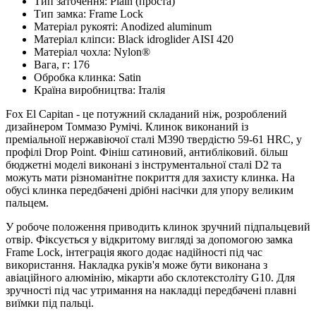
Тип заточення:
Plain (проста)
Тип замка:
Frame Lock
Матеріал рукояті:
Anodized aluminum
Матеріал кліпси:
Black idroglider AISI 420
Матеріал чохла:
Nylon®
Вага, г:
176
Обробка клинка:
Satin
Країна виробництва:
Італія
Fox El Capitan - це потужний складаний ніж, розроблений
дизайнером Томмазо Румічі. Клинок виконаний із
преміальноїї нержавіючої сталі M390 твердістю 59-61 HRC, у
профілі Drop Point. Фініш сатиновий, антибліковий. більш
бюджетні моделі виконані з інструментальної сталі D2 та
можуть мати різноманітне покриття для захисту клинка. На
обусі клинка передбачені дрібні насічки для упору великим
пальцем.
У робоче положення приводить клинок зручний підпальцевий
отвір. Фіксується у відкритому вигляді за допомогою замка
Frame Lock, інтеграція якого додає надійності під час
використання. Накладка руків'я може бути виконана з
авіаційного алюмінію, мікарти або склотекстоліту G10. Для
зручності під час утримання на накладці передбачені плавні
виїмки під пальці.