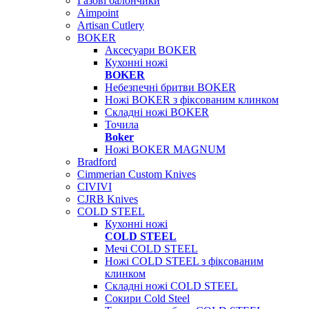
Газові балончики
Aimpoint
Artisan Cutlery
BOKER
Аксесуари BOKER
Кухонні ножі
BOKER
Небезпечні бритви BOKER
Ножі BOKER з фіксованим клинком
Складні ножі BOKER
Точила
Boker
Ножі BOKER MAGNUM
Bradford
Cimmerian Custom Knives
CIVIVI
CJRB Knives
COLD STEEL
Кухонні ножі
COLD STEEL
Мечі COLD STEEL
Ножі COLD STEEL з фіксованим
клинком
Складні ножі COLD STEEL
Сокири Cold Steel