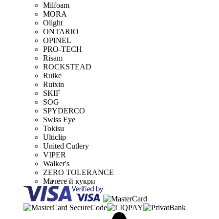
Milfoam
MORA
Olight
ONTARIO
OPINEL
PRO-TECH
Risam
ROCKSTEAD
Ruike
Ruixin
SKIF
SOG
SPYDERCO
Swiss Eye
Tokisu
Ulticlip
United Cutlery
VIPER
Walker's
ZERO TOLERANCE
Мачете й кукри