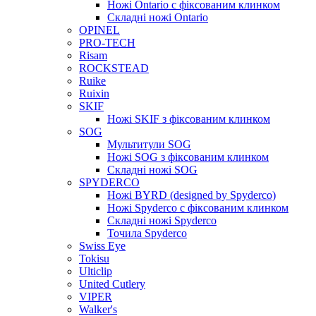
Ножі Ontario c фіксованим клинком
Складні ножі Ontario
OPINEL
PRO-TECH
Risam
ROCKSTEAD
Ruike
Ruixin
SKIF
Ножі SKIF з фіксованим клинком
SOG
Мультитули SOG
Ножі SOG з фіксованим клинком
Складні ножі SOG
SPYDERCO
Ножі BYRD (designed by Spyderco)
Ножі Spyderco c фіксованим клинком
Складні ножі Spyderco
Точила Spyderco
Swiss Eye
Tokisu
Ulticlip
United Cutlery
VIPER
Walker's