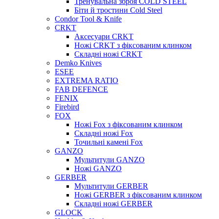
Тренувальна зброя COLD STEEL
Біти й тростини Cold Steel
Condor Tool & Knife
CRKT
Аксесуари CRKT
Ножі CRKT з фіксованим клинком
Складні ножі CRKT
Demko Knives
ESEE
EXTREMA RATIO
FAB DEFENCE
FENIX
Firebird
FOX
Ножі Fox з фіксованим клинком
Складні ножі Fox
Точильні камені Fox
GANZO
Мультитули GANZO
Ножі GANZO
GERBER
Мультитули GERBER
Ножі GERBER з фіксованим клинком
Складні ножі GERBER
GLOCK