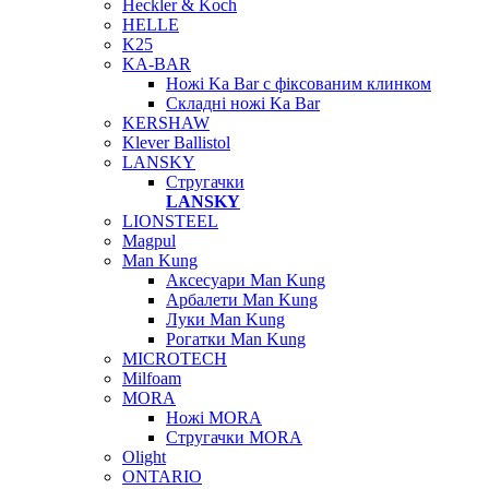
Heckler & Koch
HELLE
K25
KA-BAR
Ножі Ka Bar c фіксованим клинком
Складні ножі Ka Bar
KERSHAW
Klever Ballistol
LANSKY
Стругачки
LANSKY
LIONSTEEL
Magpul
Man Kung
Аксесуари Man Kung
Арбалети Man Kung
Луки Man Kung
Рогатки Man Kung
MICROTECH
Milfoam
MORA
Ножі MORA
Стругачки MORA
Olight
ONTARIO