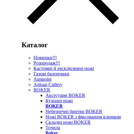
Каталог
Новинки!!!
Розпродаж!!!
Кастомні й ексклюзивні ножі
Газові балончики
Aimpoint
Artisan Cutlery
BOKER
Аксесуари BOKER
Кухонні ножі
BOKER
Небезпечні бритви BOKER
Ножі BOKER з фіксованим клинком
Складні ножі BOKER
Точила
Boker