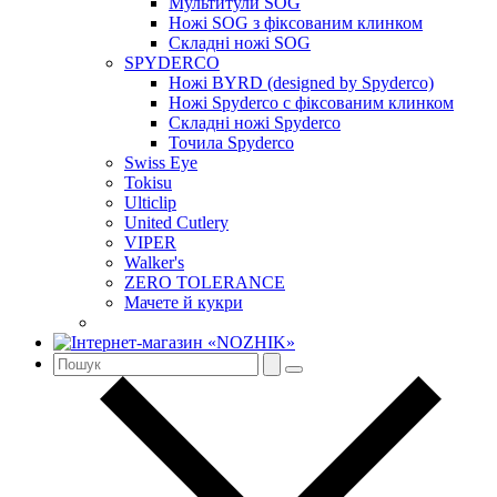
Мультитули SOG
Ножі SOG з фіксованим клинком
Складні ножі SOG
SPYDERCO
Ножі BYRD (designed by Spyderco)
Ножі Spyderco c фіксованим клинком
Складні ножі Spyderco
Точила Spyderco
Swiss Eye
Tokisu
Ulticlip
United Cutlery
VIPER
Walker's
ZERO TOLERANCE
Мачете й кукри