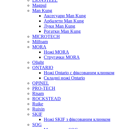
LIONSTEEL
Magpul
Man Kung
Аксесуари Man Kung
Арбалети Man Kung
Луки Man Kung
Рогатки Man Kung
MICROTECH
Milfoam
MORA
Ножі MORA
Стругачки MORA
Olight
ONTARIO
Ножі Ontario c фіксованим клинком
Складні ножі Ontario
OPINEL
PRO-TECH
Risam
ROCKSTEAD
Ruike
Ruixin
SKIF
Ножі SKIF з фіксованим клинком
SOG