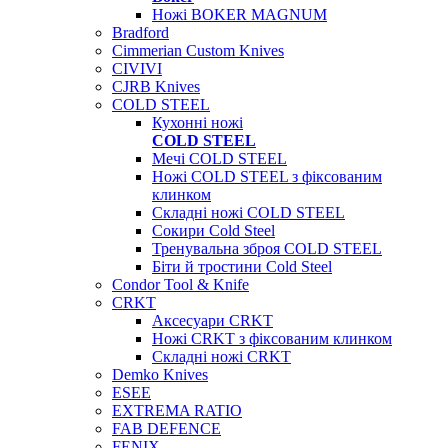
Ножі BOKER MAGNUM
Bradford
Cimmerian Custom Knives
CIVIVI
CJRB Knives
COLD STEEL
Кухонні ножі
COLD STEEL
Мечі COLD STEEL
Ножі COLD STEEL з фіксованим
клинком
Складні ножі COLD STEEL
Сокири Cold Steel
Тренувальна зброя COLD STEEL
Біти й тростини Cold Steel
Condor Tool & Knife
CRKT
Аксесуари CRKT
Ножі CRKT з фіксованим клинком
Складні ножі CRKT
Demko Knives
ESEE
EXTREMA RATIO
FAB DEFENCE
FENIX