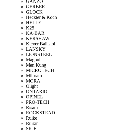
GANZO
GERBER
GLOCK
Heckler & Koch
HELLE
K25
KA-BAR
KERSHAW
Klever Ballistol
LANSKY
LIONSTEEL
Magpul
Man Kung
MICROTECH
Milfoam
MORA
Olight
ONTARIO
OPINEL
PRO-TECH
Risam
ROCKSTEAD
Ruike
Ruixin
SKIF