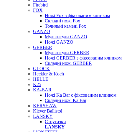
Firebird
FOX
Ножі Fox з фіксованим клинком
Складні ножі Fox
Точильні камені Fox
GANZO
Мультитули GANZO
Ножі GANZO
GERBER
Мультитули GERBER
Ножі GERBER з фіксованим клинком
Складні ножі GERBER
GLOCK
Heckler & Koch
HELLE
K25
KA-BAR
Ножі Ka Bar c фіксованим клинком
Складні ножі Ka Bar
KERSHAW
Klever Ballistol
LANSKY
Стругачки
LANSKY