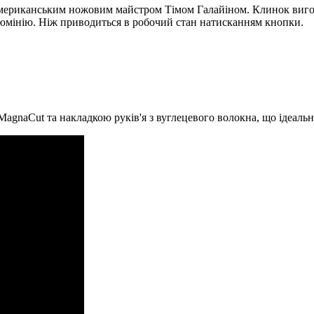
ериканським ножовим майстром Тімом Галайіном. Клинок виготов
алюмінію. Ніж приводиться в робочий стан натисканням кнопки.
MagnaCut та накладкою руків'я з вуглецевого волокна, що ідеальн