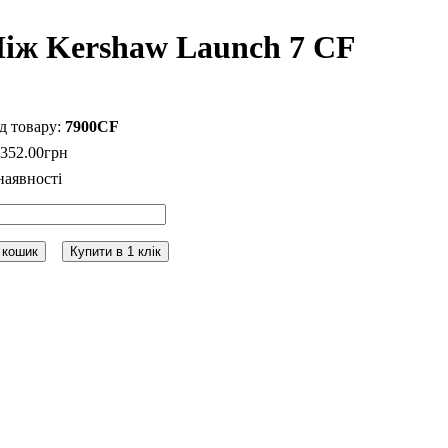
іж Kershaw Launch 7 CF
7900CF
 352
.
00
грн
 кошик
Купити в 1 клік