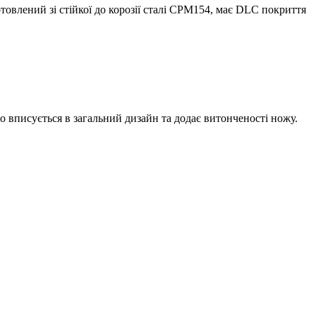
лений зі стійкої до корозії сталі CPM154, має DLC покриття
о вписується в загальний дизайн та додає витонченості ножу.