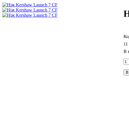
Н
11
В