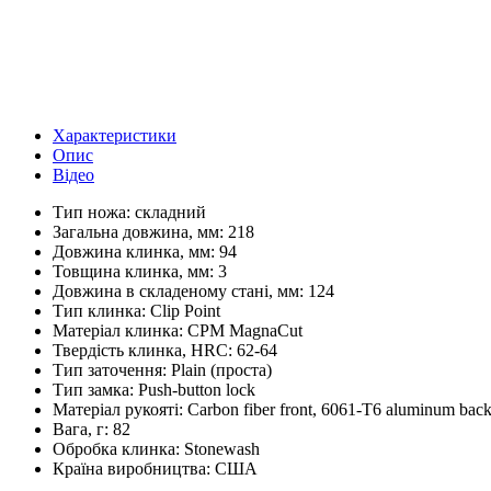
Характеристики
Опис
Відео
Тип ножа:
складний
Загальна довжина, мм:
218
Довжина клинка, мм:
94
Товщина клинка, мм:
3
Довжина в складеному стані, мм:
124
Тип клинка:
Clip Point
Матеріал клинка:
CPM MagnaCut
Твердість клинка, HRC:
62-64
Тип заточення:
Plain (проста)
Тип замка:
Push-button lock
Матеріал рукояті:
Carbon fiber front, 6061-T6 aluminum bac
Вага, г:
82
Обробка клинка:
Stonewash
Країна виробництва:
США