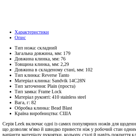
Характеристики
Опис
Тип ножа:
складний
Загальна довжина, мм:
179
Довжина клинка, мм:
76
Товщина клинка, мм:
2,29
Довжина в складеному стані, мм:
102
Тип клинка:
Reverse Tanto
Матеріал клинка:
Sandvik 14C28N
Тип заточення:
Plain (проста)
Тип замка:
Frame Lock
Матеріал рукояті:
410 stainless steel
Вага, г:
82
Обробка клинка:
Bead Blast
Країна виробництва:
США
Серія Leek включає одні із самих популярних ножів для щоденн
що дозволяє м'яко й швидко привести ніж у робочий стан одним
варіанти матеріалу рукоятки, кольору, сталі й навіть покриття