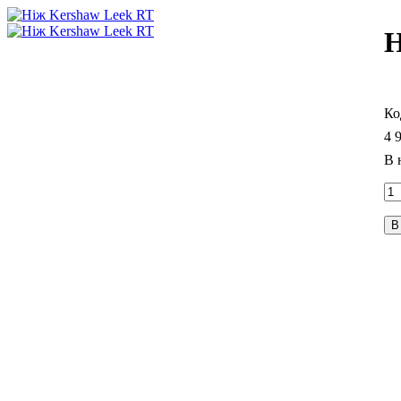
Н
4 
В