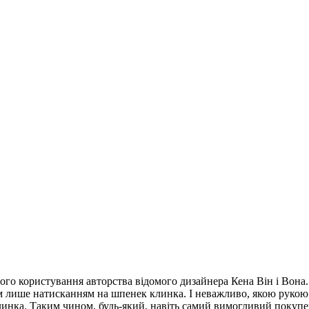
ого користування авторства відомого дизайнера Кена Він і Вона
 лише натисканням на шпенек клинка. І неважливо, якою рукою – 
 клинка. Таким чином, будь-який, навіть самий вимогливий покупе