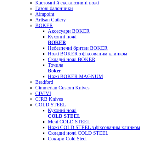
Кастомні й ексклюзивні ножі
Газові балончики
Aimpoint
Artisan Cutlery
BOKER
Аксесуари BOKER
Кухонні ножі
BOKER
Небезпечні бритви BOKER
Ножі BOKER з фіксованим клинком
Складні ножі BOKER
Точила
Boker
Ножі BOKER MAGNUM
Bradford
Cimmerian Custom Knives
CIVIVI
CJRB Knives
COLD STEEL
Кухонні ножі
COLD STEEL
Мечі COLD STEEL
Ножі COLD STEEL з фіксованим клинком
Складні ножі COLD STEEL
Сокири Cold Steel