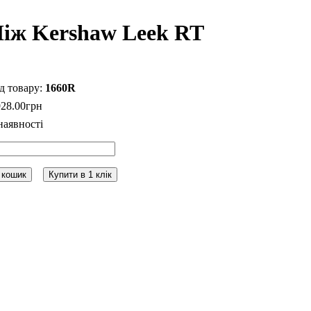
іж Kershaw Leek RT
1660R
928
.
00
грн
 кошик
Купити в 1 клік