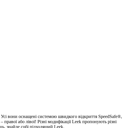
. Усі вони оснащені системою швидкого відкриття SpeedSafe®,
правої або лівої! Різні модифікації Leek пропонують різні
ць, знайде собі підходящий Leek.