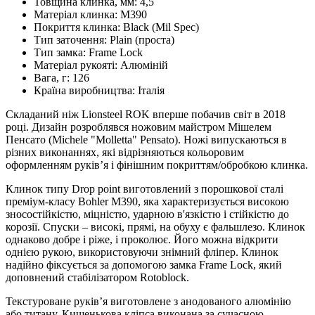
Товщина клинка, мм:
4,5
Матеріал клинка:
M390
Покриття клинка:
Black (Mil Spec)
Тип заточення:
Plain (проста)
Тип замка:
Frame Lock
Матеріал рукояті:
Алюміній
Вага, г:
126
Країна виробництва:
Італія
Складаний ніж Lionsteel ROK вперше побачив світ в 2018
році. Дизайн розроблявся ножовим майстром Мішелем
Пенсато (Michele "Molletta" Pensato). Ножі випускаються в
різних виконаннях, які відрізняються кольоровим
оформленням руків’я і фінішним покриттям/обробкою клинка.
Клинок типу Drop point виготовлений з порошкової сталі
преміум-класу Bohler М390, яка характеризується високою
зносостійкістю, міцністю, ударною в'язкістю і стійкістю до
корозії. Спуски – високі, прямі, на обуху є фальшлезо. Клинок
однаково добре і ріже, і проколює. Його можна відкрити
однією рукою, використовуючи знімний фліпер. Клинок
надійно фіксується за допомогою замка Frame Lock, який
доповнений стабілізатором Rotoblock.
Текстуроване руків’я виготовлене ​​з анодованого алюмінію
або титану. Кишенькова кліпса виконана за сучасною