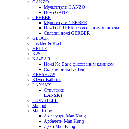
GANZO
Мультитули GANZO
Ножі GANZO
GERBER
Мультитули GERBER
Ножі GERBER з фіксованим клинком
Складні ножі GERBER
GLOCK
Heckler & Koch
HELLE
K25
KA-BAR
Ножі Ka Bar c фіксованим клинком
Складні ножі Ka Bar
KERSHAW
Klever Ballistol
LANSKY
Стругачки
LANSKY
LIONSTEEL
Magpul
Man Kung
Аксесуари Man Kung
Арбалети Man Kung
Луки Man Kung