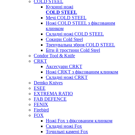
COLD STEEL
Кухонні ножі
COLD STEEL
Мечі COLD STEEL
Ножі COLD STEEL з фіксованим
клинком
Складні ножі COLD STEEL
Сокири Cold Steel
Тренувальна зброя COLD STEEL
Біти й тростини Cold Steel
Condor Tool & Knife
CRKT
Аксесуари CRKT
Ножі CRKT з фіксованим клинком
Складні ножі CRKT
Demko Knives
ESEE
EXTREMA RATIO
FAB DEFENCE
FENIX
Firebird
FOX
Ножі Fox з фіксованим клинком
Складні ножі Fox
Точильні камені Fox