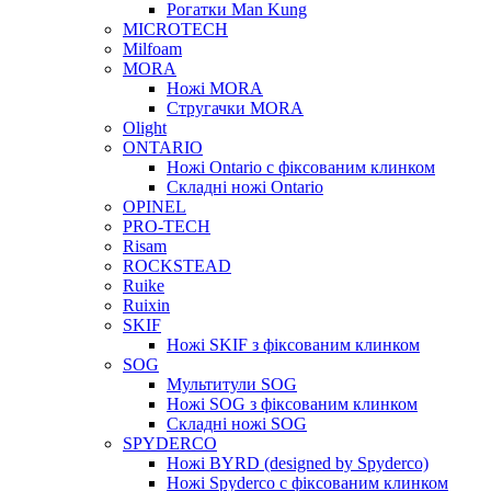
Рогатки Man Kung
MICROTECH
Milfoam
MORA
Ножі MORA
Стругачки MORA
Olight
ONTARIO
Ножі Ontario c фіксованим клинком
Складні ножі Ontario
OPINEL
PRO-TECH
Risam
ROCKSTEAD
Ruike
Ruixin
SKIF
Ножі SKIF з фіксованим клинком
SOG
Мультитули SOG
Ножі SOG з фіксованим клинком
Складні ножі SOG
SPYDERCO
Ножі BYRD (designed by Spyderco)
Ножі Spyderco c фіксованим клинком