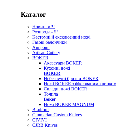
Каталог
Новинки!!!
Розпродаж!!!
Кастомні й ексклюзивні ножі
Газові балончики
Aimpoint
Artisan Cutlery
BOKER
Аксесуари BOKER
Кухонні ножі
BOKER
Небезпечні бритви BOKER
Ножі BOKER з фіксованим клинком
Складні ножі BOKER
Точила
Boker
Ножі BOKER MAGNUM
Bradford
Cimmerian Custom Knives
CIVIVI
CJRB Knives