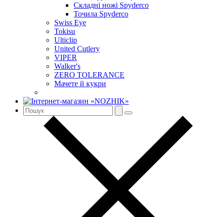
Складні ножі Spyderco
Точила Spyderco
Swiss Eye
Tokisu
Ulticlip
United Cutlery
VIPER
Walker's
ZERO TOLERANCE
Мачете й кукри