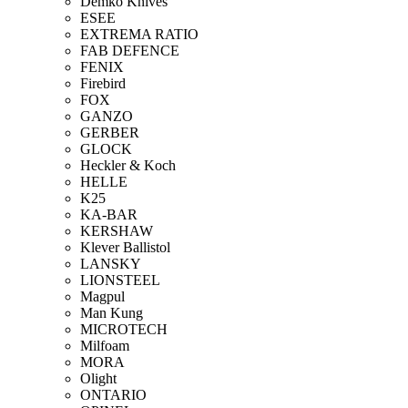
Demko Knives
ESEE
EXTREMA RATIO
FAB DEFENCE
FENIX
Firebird
FOX
GANZO
GERBER
GLOCK
Heckler & Koch
HELLE
K25
KA-BAR
KERSHAW
Klever Ballistol
LANSKY
LIONSTEEL
Magpul
Man Kung
MICROTECH
Milfoam
MORA
Olight
ONTARIO