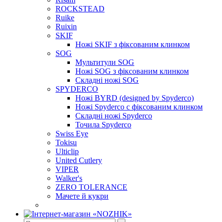
ROCKSTEAD
Ruike
Ruixin
SKIF
Ножі SKIF з фіксованим клинком
SOG
Мультитули SOG
Ножі SOG з фіксованим клинком
Складні ножі SOG
SPYDERCO
Ножі BYRD (designed by Spyderco)
Ножі Spyderco c фіксованим клинком
Складні ножі Spyderco
Точила Spyderco
Swiss Eye
Tokisu
Ulticlip
United Cutlery
VIPER
Walker's
ZERO TOLERANCE
Мачете й кукри