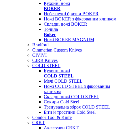
Кухонні ножі
BOKER
Небезпечні бритви BOKER
Ножі BOKER з фіксованим клинком
Складні ножі BOKER
Точила
Boker
Ножі BOKER MAGNUM
Bradford
Cimmerian Custom Knives
CIVIVI
CJRB Knives
COLD STEEL
Кухонні ножі
COLD STEEL
Мечі COLD STEEL
Ножі COLD STEEL з фіксованим
клинком
Складні ножі COLD STEEL
Сокири Cold Steel
Тренувальна зброя COLD STEEL
Біти й тростини Cold Steel
Condor Tool & Knife
CRKT
Аксесуари CRKT