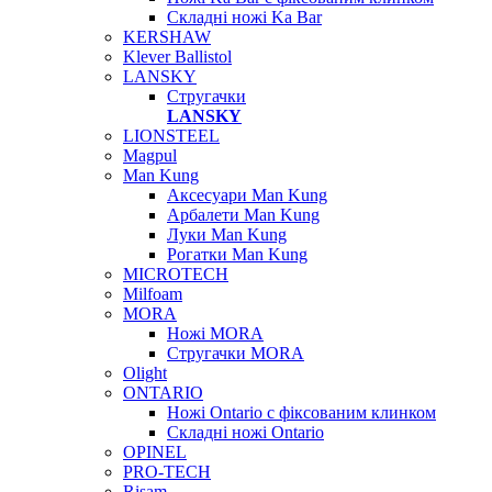
Складні ножі Ka Bar
KERSHAW
Klever Ballistol
LANSKY
Стругачки
LANSKY
LIONSTEEL
Magpul
Man Kung
Аксесуари Man Kung
Арбалети Man Kung
Луки Man Kung
Рогатки Man Kung
MICROTECH
Milfoam
MORA
Ножі MORA
Стругачки MORA
Olight
ONTARIO
Ножі Ontario c фіксованим клинком
Складні ножі Ontario
OPINEL
PRO-TECH
Risam