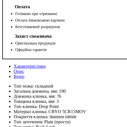
Оплата
Готівкою при отриманні
Оплата банківською карткою
Безготівковий розрахунок
Захист споживача
Оригінальна продукція
Офіційна гарантія
Характеристики
Опис
Відео
Тип ножа:
складний
Загальна довжина, мм:
190
Довжина клинка, мм:
76
Товщина клинка, мм:
3
Тип клинка:
Drop Point
Матеріал клинка:
CRYO 5CR15MOV
Покриття клинка:
titanium nitride
Тип заточення:
Plain (проста)
Тип замка:
Back Lock