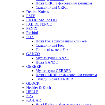
Ножі CRKT з фіксованим клинком
Складні ножі CRKT
Demko Knives
ESEE
EXTREMA RATIO
FAB DEFENCE
FENIX
Firebird
FOX
Ножі Fox з фіксованим клинком
Складні ножі Fox
Точильні камені Fox
GANZO
Мультитули GANZO
Ножі GANZO
GERBER
Мультитули GERBER
Ножі GERBER з фіксованим клинком
Складні ножі GERBER
GLOCK
Heckler & Koch
HELLE
K25
KA-BAR
Ножі Ka Bar c фіксованим клинком