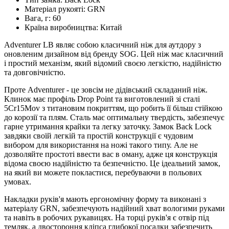
Матеріал рукояті:
GRN
Вага, г:
60
Країна виробництва:
Китай
Adventurer LB являє собою класичний ніж для аутдору з
оновленим дизайном від бренду SOG. Цей ніж має класичний
і простий механізм, який відомий своєю легкістю, надійністю
та довговічністю.
Проте Adventurer - це зовсім не дідівський складаний ніж.
Клинок має профіль Drop Point та виготовлений зі сталі
5Сr15Mov з титановим покриттям, що робить її більш стійкою
до корозії та плям. Сталь має оптимальну твердість, забезпечує
гарне утримання крайки та легку заточку. Замок Back Lock
завдяки своїй легкій та простій конструкції є чудовим
вибором для використання на ножі такого типу. Але не
дозволяйте простоті ввести вас в оману, адже ця конструкція
відома своєю надійністю та безпечністю. Це ідеальний замок,
на який ви можете покластися, перебуваючи в польових
умовах.
Накладки руків'я мають ергономічну форму та виконані з
матеріалу GRN, забезпечують надійний хват вологими руками
та навіть в робочих рукавицях. На торці руків'я є отвір під
темляк, а двостороння кліпса глибокої посадки забезпечить